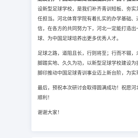
设新型足球学校，是我们补齐青训短板、夯实
任担当。河北体育学院有着扎实的办学基础、
信，在各方的共同努力下，河北一定能打造出
球、为中国足球培养出更多优秀人才。
足球之路，道阻且长，行则将至；行而不辍，
脚踏实地、久久为功，以新型足球学校建设为
脚印推动中国足球青训事业迈上新台阶，为实
最后，预祝本次研讨会取得圆满成功！祝愿河
顺利！
谢谢大家！