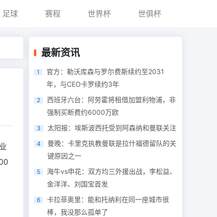
足球
赛程
世界杯
世俱杯
最新资讯
官方：勒沃库森与罗尔费斯续约至2031
1
年，与CEO卡罗续约3年
西班牙六台：阿劳霍将租借加盟利物浦，非
2
强制买断费约6000万欧
太阳报：埃斯波西托受到阿森纳和曼联关注
3
曼晚：卡里克执教曼联是拉什福德留队的关
4
业
键原因之一
00
海牛vs申花：双方均三外援出战，李松益、
5
金洋洋、刘国宝首发
卡拉菲奥里：能和托纳利在同一座城市很
6
棒，我没那么孤单了