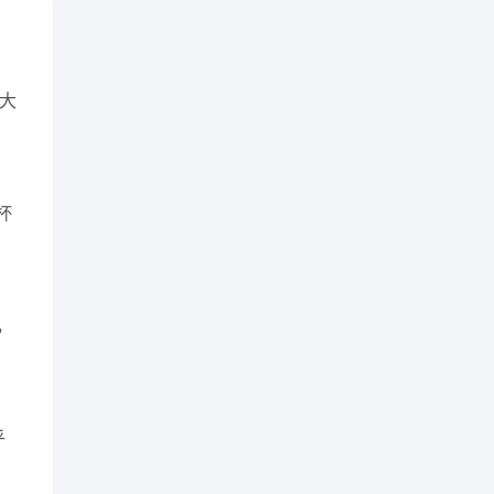
大
杯
，
乎