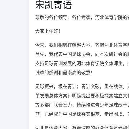
宋凯寄语
尊敬的各位领导、各位专家，河北体育学院的
大家上午好！
今天，我们相聚在燕赵大地，齐聚河北体育学
首先，我代表中国足球协会，向本次研讨会的
支持足球青训发展的河北体育学院全体师生，
诚挚的感谢和最崇高的敬意！
足球振兴，根在青训；青训突破，重在载体。
革发展总体方案》明确提出要积极探索建立文
等多部门联合发力，持续推进青少年足球改革
篮，已经成为中国足球夯实根基、走出困境、
河北是体育大省，有着深厚的群众体育基础和