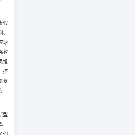
虚假
利、
控球
强教
员投
，搭
是要
方
新型
律、
子们