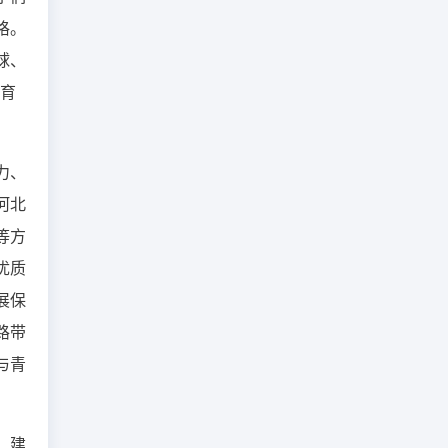
格。
球、
、育
力、
河北
等方
优质
展保
路带
与青
。建