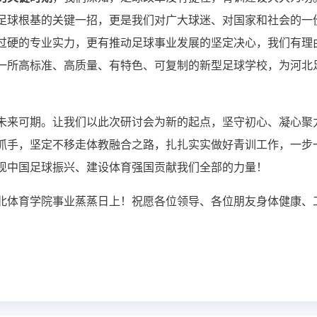
足球根基的关键一招，更是我们对广大球迷、对国家和社会的一
过硬的专业实力，更有推动足球事业发展的坚定决心，我们有理
一所高标准、高质量、有特色、可复制的新型足球学校，为河北
未来可期。让我们以此次研讨会为新的起点，坚守初心、凝心聚
抓手，坚定不移走体教融合之路，扎扎实实做好青训工作，一步
现中国足球振兴、建设体育强国贡献我们全部的力量！
北体育学院事业蒸蒸日上！祝愿各位领导、各位朋友身体健康、