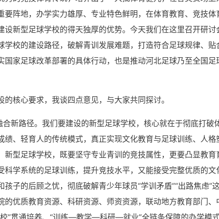
重要阵地，办学实力雄厚、专业特色鲜明，在体育教育、竞技体
建设新型足球学校的得天独厚的优势。今天我们在这里召开研讨
球学校的建设路径，破解青训发展难题，打造符合足球规律、贴
实国家足球改革部署的具体行动，也是推动河北足球乃至全国足
设的核心要求，我谈四点意见，与大家共同探讨。
教融合新路径。我们要建设的新型足球学校，核心就在于彻底打破
成绩、轻育人的传统模式，真正实现文化教育与足球训练、人格
。新型足球学校，既要坚守专业青训的竞技属性，更要凸显教育
受科学系统的足球训练，提升竞技水平，又能接受完整优质的文
孩子的后顾之忧，彻底破解青少年球员“学训矛盾”“出路焦虑”
院的优质教育资源、科研资源、师资资源，联动地方教育部门、
校”贯通培养、“训练—教学—科研—就业”全链条保障的办学模