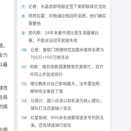
记者：水晶宫即将敲定签下美职联球员戈佐
7
阿邦拉霍：利物浦应租回阿诺德，他们确实
8
需要他
努内斯：24年末曼市德比是生涯最难比
9
赛；不能说没冠军就是失败
题，
记者：曼联门将维特克加盟米堡转会费为
10
全力
700万+700万镑浮动
以最
阿斯：维尼修斯感激穆里尼奥帮忙，双方
11
共同让步促成续约
哪位教练对自己影响最大，法布雷加斯：
12
球改
穆帅完全拿捏了我
总局
马德兴：国少应该以赵松源为核心建队；
13
的摇
球队打法还是缺少变化
红星新闻：600余名成都球迷坐专列到玉
14
溪，还有球迷骑行前往
为国