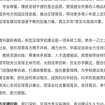
、学会尊重，锤炼坚韧不拔的意志品质，塑造健全完善的人格品
服务地方校园足球发展，推动足球普及，带动更多青少年爱上足
足球发展培育源源不断的后备力量，真正实现“普及与提高并重
建共赢新格局。新型足球学校建设是一项系统工程，绝非一己之
社会、俱乐部等各方携手并肩、通力合作。中国足协将全力支持
、教练资源对接、赛事体系搭建、人才选拔输送、政策指导扶持
育学院充分发挥主体作用，大胆改革创新，优化办学模式，整合
门加强统筹协调，打通政策壁垒，强化要素保障，为学校建设发
建言献策，把先进的青训理念、成熟的办学经验、科学的发展思
续关心支持足球青训事业，营造全社会重视青训、支持青训、参
搭桥、助力赋能。
的关键时期
，我们深知，足球改革没有捷径，青训建设久久为功