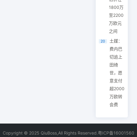
1800万
至2200
万欧元
之间
土媒：
20
费内巴
切追上
田绮
世，愿
意支付
超2000
万欧转
会费
Copyright © 2025 QiuBoss,All Rights Reserved.
粤ICP备16001560