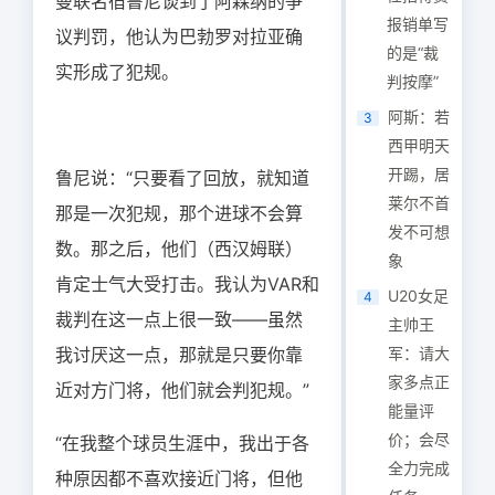
曼联名宿鲁尼谈到了阿森纳的争
报销单写
议判罚，他认为巴勃罗对拉亚确
的是“裁
实形成了犯规。
判按摩”
阿斯：若
3
西甲明天
开踢，居
鲁尼说：“只要看了回放，就知道
莱尔不首
那是一次犯规，那个进球不会算
发不可想
数。那之后，他们（西汉姆联）
象
肯定士气大受打击。我认为VAR和
U20女足
4
裁判在这一点上很一致——虽然
主帅王
我讨厌这一点，那就是只要你靠
军：请大
家多点正
近对方门将，他们就会判犯规。”
能量评
价；会尽
“在我整个球员生涯中，我出于各
全力完成
种原因都不喜欢接近门将，但他