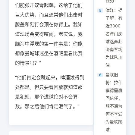
任务
们能张开双臂起跳，这给了他们
津媒：据
5
巨大优势，而且通常他们出击时
了解，有
膝盖和鞋钉会顶在你背上。我知
近3000
道现场会变得喧闹，老实说，我
名津门虎
球迷奔赴
脑海中浮现的第一件事是：你能
济南客场
想象曼城球迷坐在酒吧里看比赛
为球队加
的情景吗？”
油
曼联旧
6
“他们肯定会跳起来，啤酒泼得到
将：拉什
处都是。但只要看回放就知道那
福德需赢
是犯规，那个进球绝对不会算
回信任，
数。那之后他们肯定泄气了。”
想不通为
何不享受
为曼联踢
球