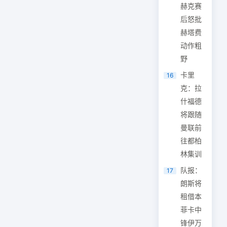
赫克赛
后怒批
赫塔费
动作粗
野
卡里
16
克：拉
什福德
将跟随
曼联前
往都柏
林集训
队报：
17
朗斯将
租借本
菲卡中
锋伊万