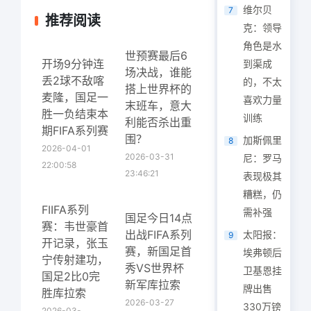
维尔贝
7
推荐阅读
克：领导
角色是水
世预赛最后6
开场9分钟连
到渠成
场决战，谁能
丢2球不敌喀
的，不太
搭上世界杯的
麦隆，国足一
喜欢力量
末班车，意大
胜一负结束本
训练
利能否杀出重
期FIFA系列赛
围？
加斯佩里
8
2026-04-01
2026-03-31
尼：罗马
22:00:58
23:46:21
表现极其
糟糕，仍
FIIFA系列
需补强
国足今日14点
赛：韦世豪首
出战FIFA系列
太阳报：
9
开记录，张玉
赛，新国足首
埃弗顿后
宁传射建功，
秀VS世界杯
卫基恩挂
国足2比0完
新军库拉索
牌出售
胜库拉索
2026-03-27
330万镑
2026-03-