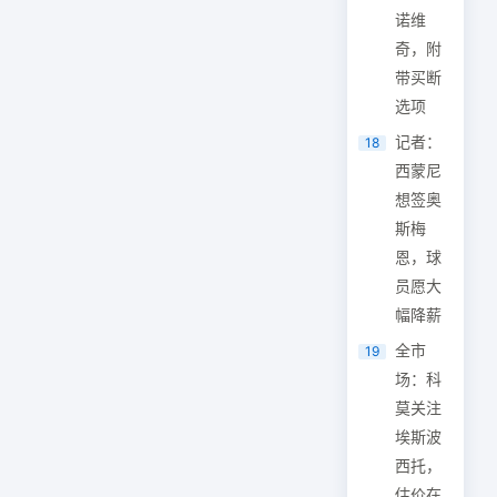
诺维
奇，附
带买断
选项
记者：
18
西蒙尼
想签奥
斯梅
恩，球
员愿大
幅降薪
全市
19
场：科
莫关注
埃斯波
西托，
估价在