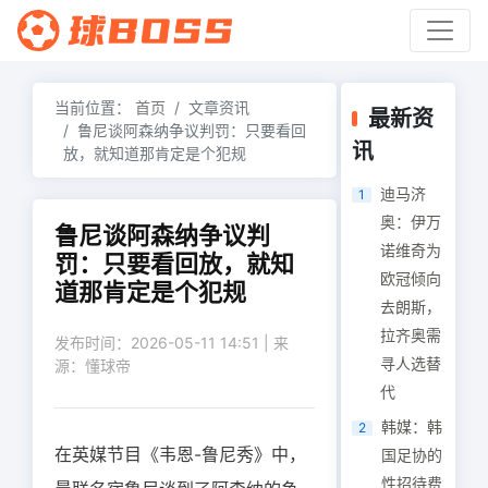
当前位置：
首页
文章资讯
最新资
鲁尼谈阿森纳争议判罚：只要看回
讯
放，就知道那肯定是个犯规
迪马济
1
奥：伊万
鲁尼谈阿森纳争议判
诺维奇为
罚：只要看回放，就知
欧冠倾向
道那肯定是个犯规
去朗斯，
拉齐奥需
发布时间：2026-05-11 14:51 | 来
寻人选替
源：懂球帝
代
韩媒：韩
2
在英媒节目《韦恩-鲁尼秀》中，
国足协的
性招待费