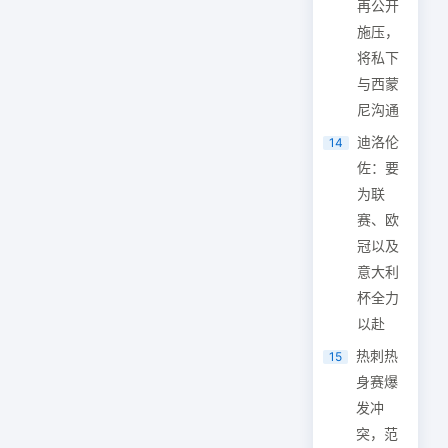
再公开
施压，
将私下
与西蒙
尼沟通
迪洛伦
14
佐：要
为联
赛、欧
冠以及
意大利
杯全力
以赴
热刺热
15
身赛爆
发冲
突，范