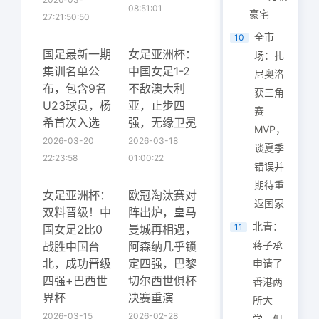
08:51:01
豪宅
27:21:50:50
全市
10
国足最新一期
女足亚洲杯：
场：扎
集训名单公
中国女足1-2
尼奥洛
布，包含9名
不敌澳大利
获三角
U23球员，杨
亚，止步四
赛
希首次入选
强，无缘卫冕
MVP，
2026-03-20
2026-03-18
谈夏季
22:23:58
01:00:22
错误并
期待重
女足亚洲杯：
欧冠淘汰赛对
返国家
双料晋级！中
阵出炉，皇马
北青：
11
国女足2比0
曼城再相遇，
蒋子承
战胜中国台
阿森纳几乎锁
北，成功晋级
定四强，巴黎
申请了
四强+巴西世
切尔西世俱杯
香港两
界杯
决赛重演
所大
2026-03-15
2026-02-28
学，但