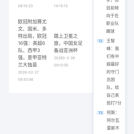
08:10:23
14:15:15
目前倾
向于在
欧冠附加赛尤
职业队
文、国米、多
踢球
特出局，欧冠
踏上卫冕之
王智
12
16强：英超6
旅，中国女足
峰：我
队、西甲3
备战亚洲杯
们有中
强，意甲亚特
20260-2-26
超最好
兰大独苗
09:15:55
的守门
2026-02-27
员团
09:30:56
队，给
自己表
现打7分
阿斯：
13
阿尔瓦
雷斯不