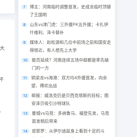
博主：河南临时调整首发，史成龙临时顶替
7
了王国明
山东vs津门虎：三外援PK五外援；卡扎伊
8
什维利、泽卡替补
媒体人：赵松源和几位中前场之前和国安走
9
大
得很近，有人想先上大学
能否延续？河南连续五场中超都是率先破
10
门的一方
铜梁龙vs海港：双方均4外援首发，向余
11
杯
望、傅欢出战
邮报：威洛克仍是贝西克塔斯的目标；图
12
安泽贝吸引沙特球队
，
曼城vs马竞：多纳鲁马、福登先发，马竞
13
首发稍后带来
皮耶罗：从伊尔迪兹身上看到十足的斗
14