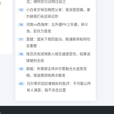
志；穆阿尼已证明过自己
乎
小白发文悼念梅西父亲：我深感悲痛，豪
15
尔赫我们永远铭记你
河南vs西海岸：五外援PK三外援，钟义
16
浩、彭欣力首发
意媒：国米下周四复训，斯通斯将和阿坎
17
吉重聚
球员庆祝进球跌入球员通道受伤，结果进
18
球被判无效
邮报：布莱顿主帅许尔策勒光头造型亮
19
相，球迷猜测他再次植发
马尔蒂尼回应难相处的批评：不可能让所
20
有人满意，我不贪恋位置
7