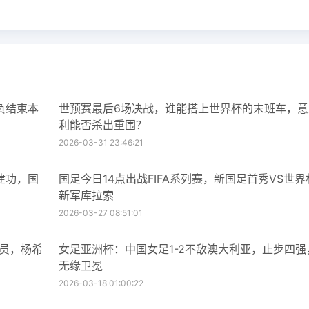
负结束本
世预赛最后6场决战，谁能搭上世界杯的末班车，意
利能否杀出重围？
2026-03-31 23:46:21
建功，国
国足今日14点出战FIFA系列赛，新国足首秀VS世界
新军库拉索
2026-03-27 08:51:01
球员，杨希
女足亚洲杯：中国女足1-2不敌澳大利亚，止步四强
无缘卫冕
2026-03-18 01:00:22