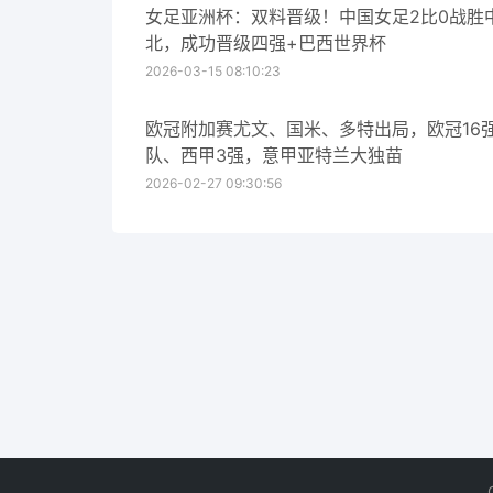
女足亚洲杯：双料晋级！中国女足2比0战胜
北，成功晋级四强+巴西世界杯
2026-03-15 08:10:23
欧冠附加赛尤文、国米、多特出局，欧冠16
队、西甲3强，意甲亚特兰大独苗
2026-02-27 09:30:56