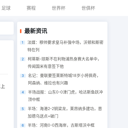
足球
赛程
世界杯
世俱杯
最新资讯
法媒：穆帅要求皇马补强中场，沃顿和斯密
1
特在列
柯蒂斯-琼斯不在利物浦热身赛大名单中，
2
传闻国米有意签下他
名记：曼联要签莱斯特城18岁小将佩奇，
3
阿森纳、维拉也有兴趣
车上
半场战报：山东0-0津门虎，哈达斯鱼跃冲
4
顶中框
半场：海港2-2铜梁龙，莱昂纳多建功，恩
5
加德乌送点+破门
半场：河南0-0西海岸，古斯塔沃中框
6