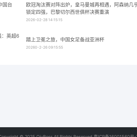
中国台
欧冠淘汰赛对阵出炉，皇马曼城再相遇，阿森纳几
锁定四强，巴黎切尔西世俱杯决赛重演
2026-02-28 14:15:15
强：英超6
踏上卫冕之旅，中国女足备战亚洲杯
20260-2-26 09:15:55
Copyright © 2025 QiuBoss,All Rights Reserved.
粤ICP备16001560号-