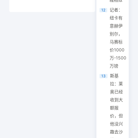
记者：
12
纽卡有
意赫伊
别尔，
马赛标
价1000
万-1500
万镑
斯基
13
拉：莱
奥已经
收到大
额报
价，但
他没兴
趣去沙