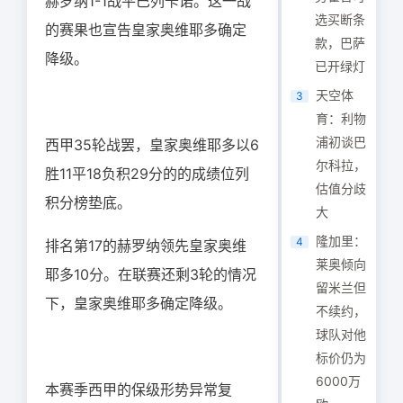
赫罗纳1-1战平巴列卡诺。这一战
选买断条
的赛果也宣告皇家奥维耶多确定
款，巴萨
降级。
已开绿灯
天空体
3
育：利物
浦初谈巴
西甲35轮战罢，
皇家奥维耶多以6
尔科拉，
胜11平18负积29分的的成绩位列
估值分歧
积分榜垫底。
大
隆加里：
4
排名第17的赫罗纳领先皇家奥维
莱奥倾向
耶多10分。在联赛还剩3轮的情况
留米兰但
下，皇家奥维耶多确定降级。
不续约，
球队对他
标价仍为
6000万
本赛季西甲的保级形势异常复