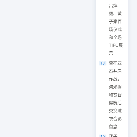
吕焯
毅、黄
子豪百
场仪式
和全场
TIFO展
示
曾在亚
18
泰并肩
作战，
海米提
和玄智
健赛后
交换球
衣合影
留念
蒋子
19