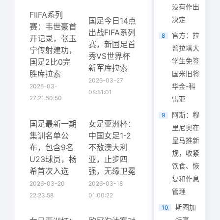
没有作出
FIIFA系列
决定
国足今日14点
赛：韦世豪首
出战FIFA系列
官方：拉
8
开记录，张玉
赛，新国足首
普拉塔大
宁传射建功，
秀VS世界杯
学生免签
国足2比0完
新军库拉索
胜库拉索
国米旧将
2026-03-27
华金-科
2026-03-
08:51:01
27:21:50:50
雷亚
阿斯：穆
9
国足最新一期
女足亚洲杯：
里尼奥在
集训名单公
中国女足1-2
皇马推新
布，包含9名
不敌澳大利
规，收紧
U23球员，杨
亚，止步四
饮食、恢
希首次入选
强，无缘卫冕
复和作息
2026-03-20
2026-03-18
管理
22:23:58
01:00:22
斯图加
10
特高