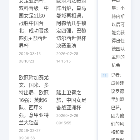
女足亚洲杯：
欧冠淘汰赛对
双料晋级！中
阵出炉，皇马
层：小
国女足2比0
曼城再相遇，
赫内斯
战胜中国台
阿森纳几乎锁
以后可
北，成功晋级
定四强，巴黎
能会获
四强+巴西世
切尔西世俱杯
得出任
界杯
决赛重演
德国队
2026-03-15
2026-02-28
主帅的
08:10:23
14:15:15
机会
记者：
11
欧冠附加赛尤
瓜帅建
文、国米、多
议罗德
特出局，欧冠
踏上卫冕之
里加盟
16强：英超6
旅，中国女足
队、西甲3
备战亚洲杯
巴萨，
强，意甲亚特
因为他
20260-2-26
兰大独苗
09:15:55
们的风
2026-02-27
格和曼
09:30:56
城相似