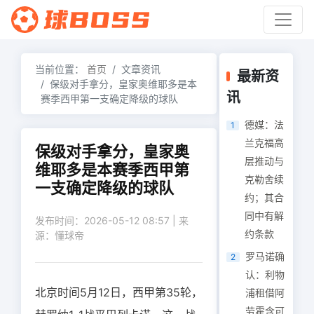
当前位置：
首页
文章资讯
最新资
保级对手拿分，皇家奥维耶多是本
讯
赛季西甲第一支确定降级的球队
德媒：法
1
兰克福高
保级对手拿分，皇家奥
层推动与
维耶多是本赛季西甲第
克勒舍续
一支确定降级的球队
约；其合
同中有解
发布时间：2026-05-12 08:57 | 来
约条款
源：懂球帝
罗马诺确
2
认：利物
北京时间5月12日，西甲第35轮，
浦租借阿
劳霍含可