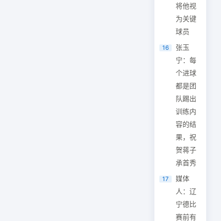
将他视
为关键
球员
张玉
16
宁：每
个进球
都是团
队踢出
训练内
容的结
果，祝
贺蒋子
承首秀
媒体
17
人：辽
宁德比
赛前有