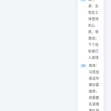
承：实
现在工
体登场
的心
愿，很
激动；
下个目
标是打
入首球
每体：
20
马竞加
紧运作
弗拉霍
维奇，
但需要
先清理
离队球