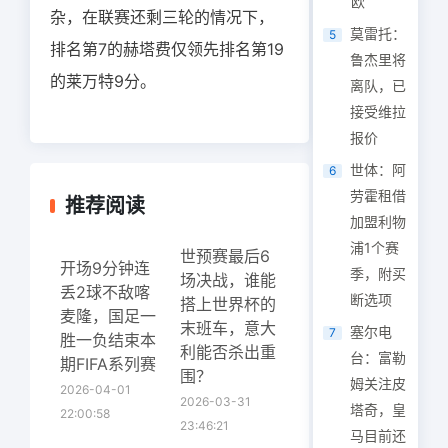
欧
杂，在联赛还剩三轮的情况下，
莫雷托：
5
排名第7的赫塔费仅领先排名第19
鲁杰里将
的莱万特9分。
离队，已
接受维拉
报价
世体：阿
6
劳霍租借
推荐阅读
加盟利物
浦1个赛
世预赛最后6
开场9分钟连
季，附买
场决战，谁能
丢2球不敌喀
断选项
搭上世界杯的
麦隆，国足一
末班车，意大
塞尔电
7
胜一负结束本
利能否杀出重
台：富勒
期FIFA系列赛
围？
姆关注皮
2026-04-01
2026-03-31
塔奇，皇
22:00:58
23:46:21
马目前还