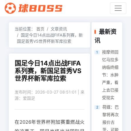
当前位置：
首页
文章资讯
最新资
国足今日14点出战FIFA系列赛，新
讯
国足首秀VS世界杯新军库拉索
按摩师回
1
忆马拉多
国足今日14点出战FIFA
纳临终细
系列赛，新国足首秀VS
节：水肿
世界杯新军库拉索
严重，看
上去已接
发布时间：2026-03-27 08:51:01 | 来
受现实
源：爱国足
荷媒：巴
2
黎将再次
在2026年世界杯附加赛重燃战火
报价古
茨，可能