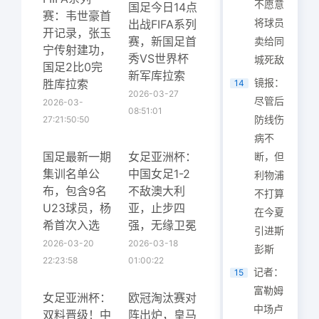
不愿意
国足今日14点
赛：韦世豪首
将球员
出战FIFA系列
开记录，张玉
赛，新国足首
卖给同
宁传射建功，
秀VS世界杯
城死敌
国足2比0完
新军库拉索
镜报：
胜库拉索
14
2026-03-27
尽管后
2026-03-
08:51:01
防线伤
27:21:50:50
病不
国足最新一期
女足亚洲杯：
断，但
集训名单公
中国女足1-2
利物浦
布，包含9名
不敌澳大利
不打算
U23球员，杨
亚，止步四
在今夏
希首次入选
强，无缘卫冕
引进斯
2026-03-20
2026-03-18
彭斯
22:23:58
01:00:22
记者：
15
富勒姆
女足亚洲杯：
欧冠淘汰赛对
中场卢
双料晋级！中
阵出炉，皇马