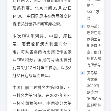
的这两天，国足也将出战国际足
提至
联系列赛。北京时间03月27日
5500万
14:00，中国男足将在悉尼雅高体
欧
育场迎战世界杯新军库拉索。
罗马诺：
3
巴萨在等
本次FIFA系列赛，中国、库拉
罗德里告
索、喀麦隆和澳大利亚同分一
知曼城决
组，每队各踢两场比赛记作国家
定，他们
所有人都
队FIFA积分，国足的两场比赛分
有所参与
别是3月27日对阵库拉索，以及3
罗马诺：
4
月31日迎战喀麦隆队。
考文垂
3000万
中国目前世界排名为第93位，亚
欧签20
洲排名为第14位。在2027年的亚
岁的加纳
洲杯分组抽签中，中国被分为第
国脚耶林