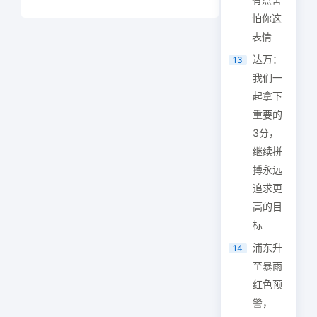
怕你这
表情
达万：
13
我们一
起拿下
重要的
3分，
继续拼
搏永远
追求更
高的目
标
浦东升
14
至暴雨
红色预
警，