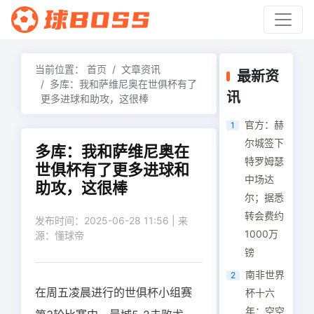
当前位置：
首页
文章资讯
最新资
多库：我和萨维尼奥在世俱杯有了
讯
更多进球和助攻，这很棒
官方：赫
1
尔城签下
多库：我和萨维尼奥在
特罗姆瑟
世俱杯有了更多进球和
中场达
助攻，这很棒
尔；据悉
转会费约
发布时间：2025-06-28 11:56 | 来
1000万
源：懂球帝
镑
南非世界
2
在周五凌晨进行的世俱杯小组赛
杯十六
年：空空