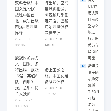
11
双料晋级！中
阵出炉，皇马
U17国
国女足2比0
曼城再相遇，
足决赛
战胜中国台
阿森纳几乎锁
目前调
北，成功晋级
定四强，巴黎
整为空
四强+巴西世
切尔西世俱杯
场进
界杯
决赛重演
行；据
2026-03-15
2026-02-28
悉仍有
08:10:23
14:15:15
取消的
欧冠附加赛尤
可能
文、国米、多
斯坦丘
12
特出局，欧冠
踏上卫冕之
妻子晒
16强：英超6
旅，中国女足
梭鱼湾
队、西甲3
备战亚洲杯
震撼
强，意甲亚特
20260-2-26
TIFO并
兰大独苗
09:15:55
打趣：
2026-02-27
老公，
09:30:56
有点害