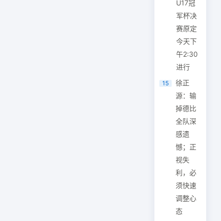
U17冠
军杯决
赛原定
今天下
午2:30
进行
徐正
15
源：输
掉德比
全队深
感遗
憾；正
视失
利，必
须快速
调整心
态