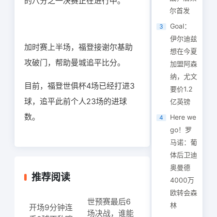
的八分之一决赛正在进行中。
尔首发
Goal：
3
伊尔迪兹
加时赛上半场，福登接谢尔基助
想在今夏
攻破门，帮助曼城追平比分。
加盟阿森
纳，尤文
目前，福登世俱杯4场已经打进3
要价1.2
球，追平此前个人23场的进球
亿英镑
数。
Here we
4
go！罗
马诺：葡
体后卫迪
奥曼德
推荐阅读
4000万
欧转会森
世预赛最后6
林
开场9分钟连
场决战，谁能