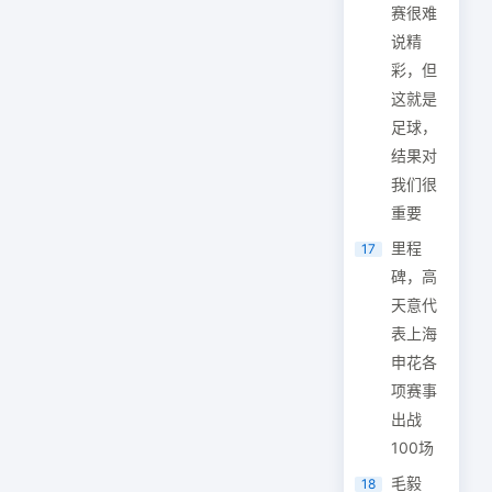
赛很难
说精
彩，但
这就是
足球，
结果对
我们很
重要
里程
17
碑，高
天意代
表上海
申花各
项赛事
出战
100场
毛毅
18