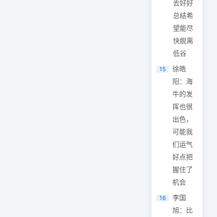
去好好
总结希
望能尽
快脱离
低谷
徐皓
15
阳：海
牛的发
挥也很
出色，
可能我
们运气
好点把
握住了
机会
李国
16
旭：比