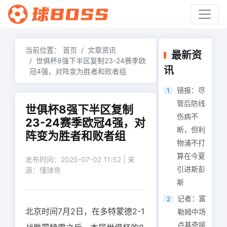
当前位置：
首页
文章资讯
最新资
世俱杯8强下半区复制23-24赛季欧
讯
冠4强，对阵变为胜者和败者组
镜报：尽
1
管后防线
世俱杯8强下半区复制
伤病不
23-24赛季欧冠4强，对
断，但利
阵变为胜者和败者组
物浦不打
算在今夏
发布时间：2025-07-02 11:52 | 来
引进斯彭
源：懂球帝
斯
记者：富
2
北京时间7月2日，在多特蒙德2-1
勒姆中场
卢基奇接