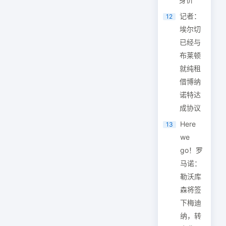
记者：
12
埃尔切
已经与
布莱顿
就纯租
借博纳
诺特达
成协议
Here
13
we
go！罗
马诺：
勒沃库
森将签
下梅迪
纳，转