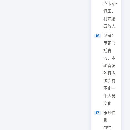
卢卡斯-
佩里，
利兹愿
意放人
记者：
16
申花飞
抵青
岛，本
轮首发
阵容应
该会有
不止一
个人员
变化
乐凡信
17
息
CEO：