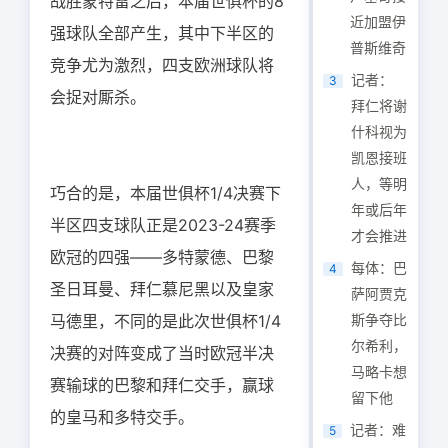
战胜蒙特雷之后，本届世俱杯的8
近加盟伊
强球队全部产生，其中下半区的
普斯维奇
竞争尤为激烈，四支欧洲球队将
记者：
3
会捉对厮杀。
拜仁将谢
什科视为
凯恩接班
人，等明
巧合的是，本届世俱杯1/4决赛下
年或后年
半区四支球队正是2023-24赛季
才会推进
欧冠的四强——多特蒙德、巴黎
每体：巴
4
圣日耳曼、拜仁慕尼黑以及皇家
萨阿贾克
马德里，不同的是此次世俱杯1/4
斯争夺比
尔希利，
决赛的对阵变成了当时欧冠半决
马略卡想
赛输球的巴黎和拜仁交手，赢球
留下他
的皇马和多特交手。
记者：难
5