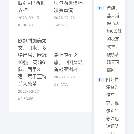
四强+巴西世
切尔西世俱杯
津媒：
10
界杯
决赛重演
基莱斯
2026-03-15
2026-02-28
保持场
08:10:23
14:15:15
均0.5球
的稳定
欧冠附加赛尤
效率，
文、国米、多
硬核表
特出局，欧冠
踏上卫冕之
16强：英超6
旅，中国女足
现无可
队、西甲3
备战亚洲杯
挑剔
强，意甲亚特
20260-2-26
阿邦拉
11
兰大独苗
09:15:55
霍警告
2026-02-27
伊萨
09:30:56
克、维
尔茨：
必须迅
速证明
身价