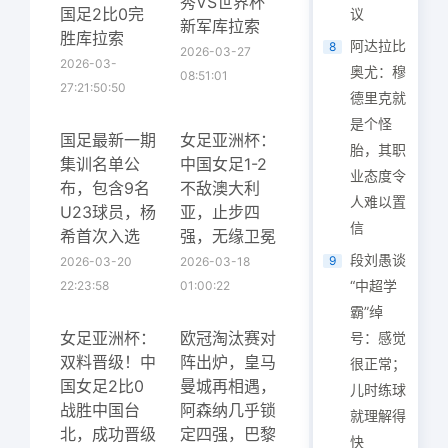
秀VS世界杯
国足2比0完
议
新军库拉索
胜库拉索
阿达拉比
8
2026-03-27
2026-03-
奥尤：穆
08:51:01
27:21:50:50
德里克就
是个怪
国足最新一期
女足亚洲杯：
胎，其职
集训名单公
中国女足1-2
业态度令
布，包含9名
不敌澳大利
人难以置
U23球员，杨
亚，止步四
信
希首次入选
强，无缘卫冕
段刘愚谈
9
2026-03-20
2026-03-18
“中超学
22:23:58
01:00:22
霸”绰
女足亚洲杯：
欧冠淘汰赛对
号：感觉
双料晋级！中
阵出炉，皇马
很正常；
国女足2比0
曼城再相遇，
儿时练球
战胜中国台
阿森纳几乎锁
就理解得
北，成功晋级
定四强，巴黎
快