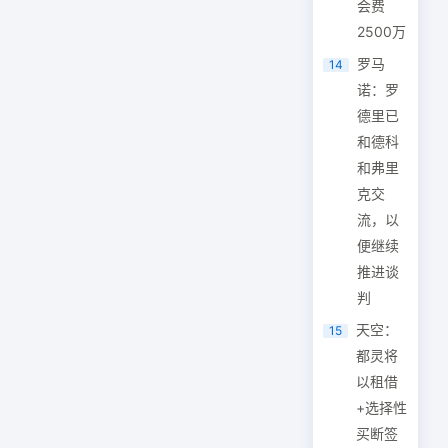
会费
2500万
罗马
14
诺：罗
德里已
和德科
和弗里
克交
流，以
便继续
推进谈
判
天空：
15
都灵将
以租借
+选择性
买断签