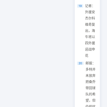
记者：
19
外援安
杰尔科
维奇复
出，海
牛将以
四外援
迎战申
花
邮报：
20
多特并
未放弃
把桑乔
带回球
队的希
望，但
仍担忧