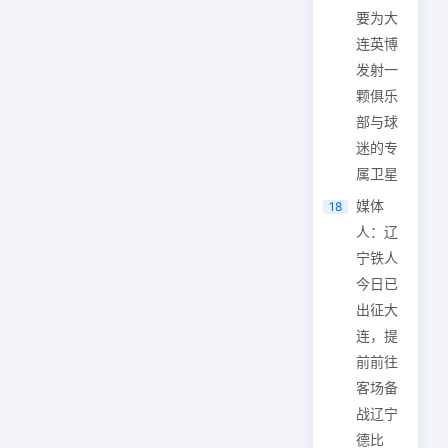
要为大
连英博
发射一
颗俱乐
部与球
迷的专
属卫星
媒体
18
人：辽
宁铁人
今日已
出征大
连，提
前前往
客场备
战辽宁
德比