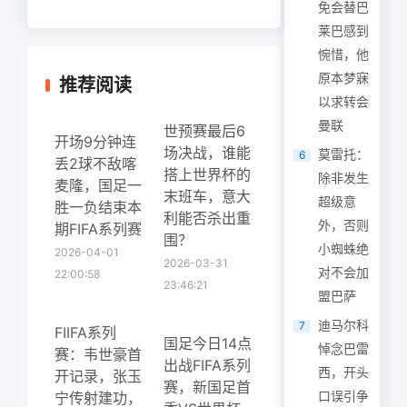
免会替巴
莱巴感到
惋惜，他
原本梦寐
推荐阅读
以求转会
曼联
世预赛最后6
开场9分钟连
场决战，谁能
莫雷托：
6
丢2球不敌喀
搭上世界杯的
除非发生
麦隆，国足一
末班车，意大
超级意
胜一负结束本
利能否杀出重
外，否则
期FIFA系列赛
围？
小蜘蛛绝
2026-04-01
2026-03-31
对不会加
22:00:58
23:46:21
盟巴萨
迪马尔科
7
FIIFA系列
国足今日14点
悼念巴雷
赛：韦世豪首
出战FIFA系列
西，开头
开记录，张玉
赛，新国足首
口误引争
宁传射建功，