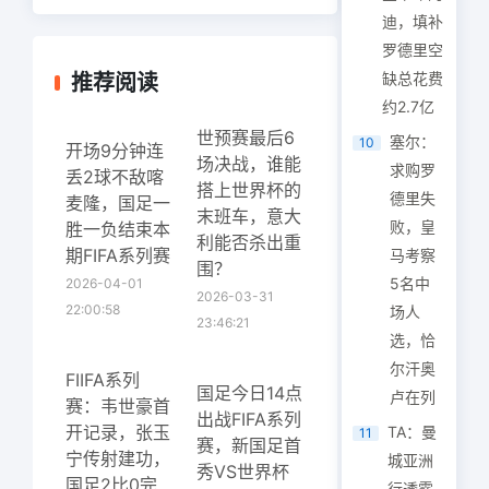
迪，填补
罗德里空
缺总花费
推荐阅读
约2.7亿
世预赛最后6
塞尔：
10
开场9分钟连
场决战，谁能
求购罗
丢2球不敌喀
搭上世界杯的
德里失
麦隆，国足一
末班车，意大
败，皇
胜一负结束本
利能否杀出重
期FIFA系列赛
马考察
围？
5名中
2026-04-01
2026-03-31
22:00:58
场人
23:46:21
选，恰
尔汗奥
FIIFA系列
国足今日14点
卢在列
赛：韦世豪首
出战FIFA系列
开记录，张玉
TA：曼
11
赛，新国足首
宁传射建功，
城亚洲
秀VS世界杯
国足2比0完
行透露