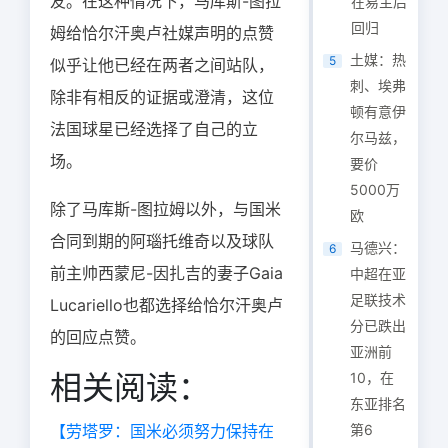
友。在这种情况下，马库斯-图拉
在易主后
回归
姆给恰尔汗奥卢社媒声明的点赞
土媒：热
5
似乎让他已经在两者之间站队，
刺、埃弗
除非有相反的证据或澄清，这位
顿有意伊
法国球星已经选择了自己的立
尔马兹，
场。
要价
5000万
除了马库斯-图拉姆以外，与国米
欧
合同到期的阿瑙托维奇以及球队
马德兴：
6
前主帅西蒙尼-因扎吉的妻子Gaia
中超在亚
足联技术
Lucariello也都选择给恰尔汗奥卢
分已跌出
的回应点赞。
亚洲前
相关阅读：
10，在
东亚排名
【劳塔罗：国米必须努力保持在
第6