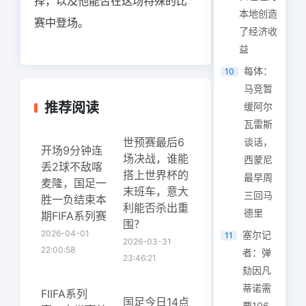
择，以及他能否在这场特殊的比
本地创造
赛中登场。
了经济收
益
每体：
10
马竞暂
推荐阅读
缓阿尔
瓦雷斯
世预赛最后6
谈话，
开场9分钟连
场决战，谁能
西蒙尼
丢2球不敌喀
搭上世界杯的
最早周
麦隆，国足一
末班车，意大
三回马
胜一负结束本
利能否杀出重
德里
期FIFA系列赛
围？
2026-04-01
塞尔记
11
2026-03-31
22:00:58
者：弹
23:46:21
劾因凡
蒂诺需
FIIFA系列
国足今日14点
要106