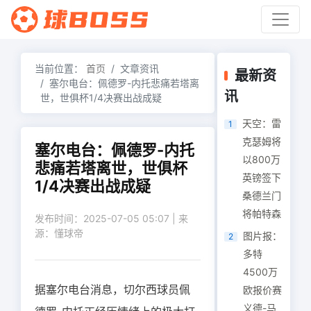
当前位置：
首页
文章资讯
最新资
塞尔电台：佩德罗-内托悲痛若塔离
讯
世，世俱杯1/4决赛出战成疑
天空：雷
1
克瑟姆将
塞尔电台：佩德罗-内托
以800万
悲痛若塔离世，世俱杯
英镑签下
1/4决赛出战成疑
桑德兰门
将帕特森
发布时间：2025-07-05 05:07 | 来
源：懂球帝
图片报：
2
多特
4500万
据塞尔电台消息，切尔西球员佩
欧报价赛
义德-马