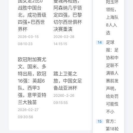
国女足2比0
曼城再相遇，
阳玉环
战胜中国台
阿森纳几乎锁
领衔，
北，成功晋级
定四强，巴黎
上海队
四强+巴西世
切尔西世俱杯
8人入
界杯
决赛重演
选
2026-03-15
2026-02-28
足球
14
08:10:23
14:15:15
报：足
协和中
欧冠附加赛尤
足联不
文、国米、多
满铁人
特出局，欧冠
踏上卫冕之
16强：英超6
旅，中国女足
赛前发
队、西甲3
备战亚洲杯
声明，
强，意甲亚特
20260-2-26
给处罚
兰大独苗
09:15:55
可能性
2026-02-27
不小
09:30:56
官方：
15
第18轮