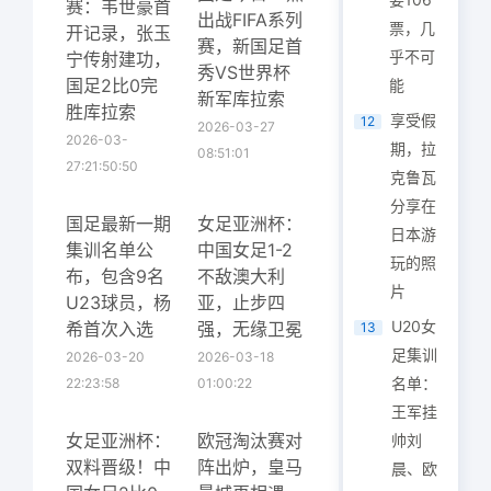
赛：韦世豪首
出战FIFA系列
票，几
开记录，张玉
赛，新国足首
乎不可
宁传射建功，
秀VS世界杯
国足2比0完
能
新军库拉索
胜库拉索
享受假
12
2026-03-27
2026-03-
期，拉
08:51:01
27:21:50:50
克鲁瓦
分享在
国足最新一期
女足亚洲杯：
日本游
集训名单公
中国女足1-2
玩的照
布，包含9名
不敌澳大利
片
U23球员，杨
亚，止步四
U20女
希首次入选
强，无缘卫冕
13
足集训
2026-03-20
2026-03-18
名单：
22:23:58
01:00:22
王军挂
女足亚洲杯：
欧冠淘汰赛对
帅刘
双料晋级！中
阵出炉，皇马
晨、欧