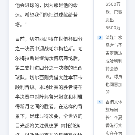
6500万
他会进球的，因为那是他的命
欧，巴黎
运。希望我们能把进球献给若
愿出
塔。”
5500万
法媒：水
8
目前，切尔西即将在世俱杯四分
晶宫与圣
之一决赛中迎战帕尔梅拉斯。帕
吉罗斯达
尔梅拉斯是继淘汰博塔弗戈后，
成哈利利
第二支打进四分之一决赛的巴西
转会协
议，球员
球队。切尔西则凭借大胜本菲卡
也同意加
顺利晋级。本场比赛的胜者将在
盟
半决赛中对阵弗鲁米嫩塞和利雅
香港文体
9
得新月之间的胜者。在这样的背
旅局局
景下，足球显得次要，全世界的
长：今夏
目光都将关注佩德罗-内托的选
香港行实
实在在为