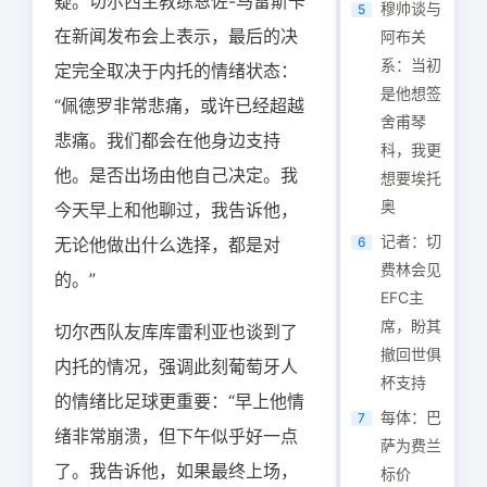
疑。切尔西主教练恩佐-马雷斯卡
穆帅谈与
5
在新闻发布会上表示，最后的决
阿布关
系：当初
定完全取决于内托的情绪状态：
是他想签
“佩德罗非常悲痛，或许已经超越
舍甫琴
悲痛。我们都会在他身边支持
科，我更
他。是否出场由他自己决定。我
想要埃托
奥
今天早上和他聊过，我告诉他，
记者：切
无论他做出什么选择，都是对
6
费林会见
的。”
EFC主
席，盼其
切尔西队友库库雷利亚也谈到了
撤回世俱
内托的情况，强调此刻葡萄牙人
杯支持
的情绪比足球更重要：“早上他情
每体：巴
7
绪非常崩溃，但下午似乎好一点
萨为费兰
了。我告诉他，如果最终上场，
标价