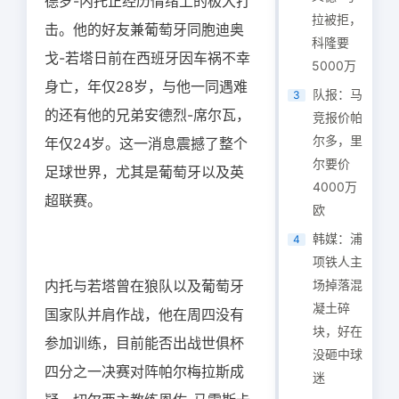
德罗-内托正经历情绪上的极大打
拉被拒，
击。他的好友兼葡萄牙同胞迪奥
科隆要
戈-若塔日前在西班牙因车祸不幸
5000万
身亡，年仅28岁，与他一同遇难
队报：马
3
的还有他的兄弟安德烈-席尔瓦，
竞报价帕
尔多，里
年仅24岁。这一消息震撼了整个
尔要价
足球世界，尤其是葡萄牙以及英
4000万
超联赛。
欧
韩媒：浦
4
项铁人主
内托与若塔曾在狼队以及葡萄牙
场掉落混
凝土碎
国家队并肩作战，他在周四没有
块，好在
参加训练，目前能否出战世俱杯
没砸中球
四分之一决赛对阵帕尔梅拉斯成
迷