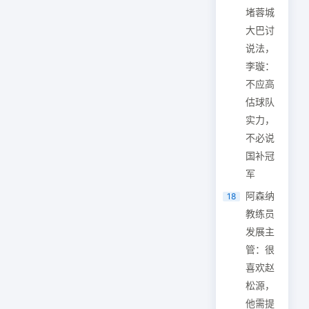
堵蓉城
大巴讨
说法，
李璇：
不应高
估球队
实力，
不必说
国补冠
军
阿森纳
18
教练员
发展主
管：很
喜欢赵
松源，
他需提