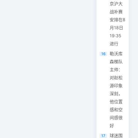
京沪大
战补赛
安排在8
月18日
19:35
进行
勒沃库
16
森梯队
主帅：
对赵松
源印象
深刻，
他位置
感和空
间感很
好
球迷围
17