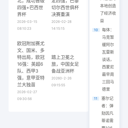
北，成功晋级
定四强，巴黎
本地创造
四强+巴西世
切尔西世俱杯
了经济收
界杯
决赛重演
益
2026-03-15
2026-02-28
08:10:23
14:15:15
每体：
10
马竞暂
欧冠附加赛尤
缓阿尔
文、国米、多
瓦雷斯
特出局，欧冠
踏上卫冕之
谈话，
16强：英超6
旅，中国女足
西蒙尼
队、西甲3
备战亚洲杯
最早周
强，意甲亚特
20260-2-26
三回马
兰大独苗
09:15:55
德里
2026-02-27
塞尔记
11
09:30:56
者：弹
劾因凡
蒂诺需
要106