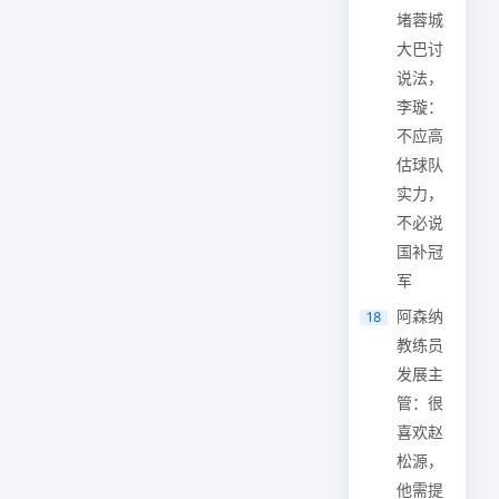
堵蓉城
大巴讨
说法，
李璇：
不应高
估球队
实力，
不必说
国补冠
军
阿森纳
18
教练员
发展主
管：很
喜欢赵
松源，
他需提