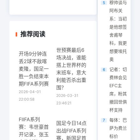
穆帅谈与
5
阿布关
系：当初
是他想签
推荐阅读
舍甫琴
科，我更
世预赛最后6
想要埃托
开场9分钟连
场决战，谁能
奥
丢2球不敌喀
搭上世界杯的
麦隆，国足一
记者：切
6
末班车，意大
胜一负结束本
费林会见
利能否杀出重
期FIFA系列赛
EFC主
围？
2026-04-01
席，盼其
2026-03-31
22:00:58
撤回世俱
23:46:21
杯支持
FIIFA系列
每体：巴
7
国足今日14点
赛：韦世豪首
萨为费兰
出战FIFA系列
开记录，张玉
标价
赛，新国足首