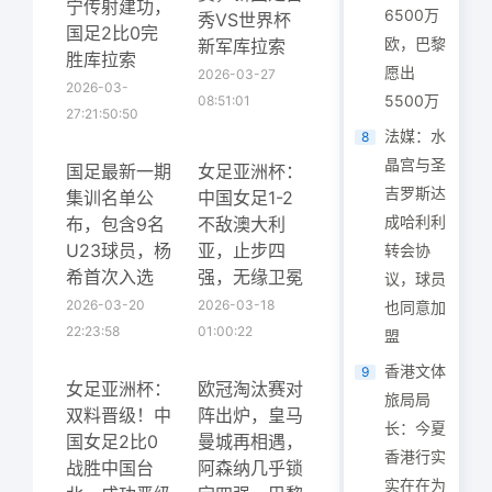
宁传射建功，
6500万
秀VS世界杯
国足2比0完
欧，巴黎
新军库拉索
胜库拉索
愿出
2026-03-27
2026-03-
5500万
08:51:01
27:21:50:50
法媒：水
8
晶宫与圣
国足最新一期
女足亚洲杯：
吉罗斯达
集训名单公
中国女足1-2
成哈利利
布，包含9名
不敌澳大利
U23球员，杨
亚，止步四
转会协
希首次入选
强，无缘卫冕
议，球员
2026-03-20
2026-03-18
也同意加
22:23:58
01:00:22
盟
香港文体
9
女足亚洲杯：
欧冠淘汰赛对
旅局局
双料晋级！中
阵出炉，皇马
长：今夏
国女足2比0
曼城再相遇，
香港行实
战胜中国台
阿森纳几乎锁
实在在为