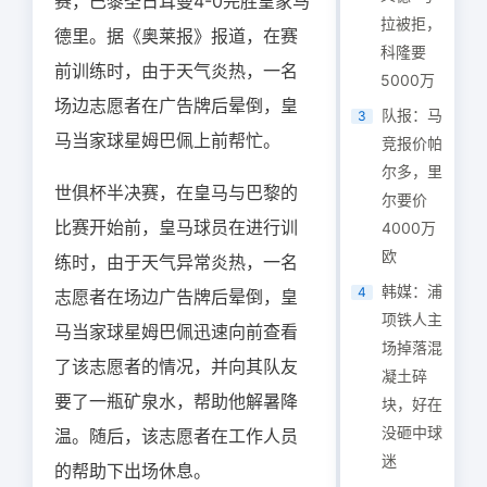
赛，巴黎圣日耳曼4-0完胜皇家马
拉被拒，
德里。据《奥莱报》报道，在赛
科隆要
前训练时，由于天气炎热，一名
5000万
场边志愿者在广告牌后晕倒，皇
队报：马
3
马当家球星姆巴佩上前帮忙。
竞报价帕
尔多，里
世俱杯半决赛，在皇马与巴黎的
尔要价
比赛开始前，皇马球员在进行训
4000万
欧
练时，由于天气异常炎热，一名
韩媒：浦
4
志愿者在场边广告牌后晕倒，皇
项铁人主
马当家球星姆巴佩迅速向前查看
场掉落混
了该志愿者的情况，并向其队友
凝土碎
要了一瓶矿泉水，帮助他解暑降
块，好在
没砸中球
温。随后，该志愿者在工作人员
迷
的帮助下出场休息。