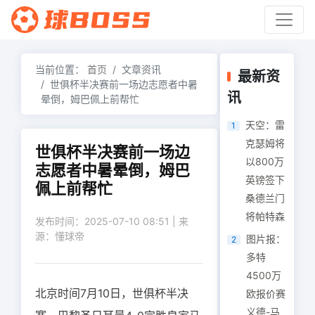
当前位置：
首页
文章资讯
最新资
世俱杯半决赛前一场边志愿者中暑
讯
晕倒，姆巴佩上前帮忙
天空：雷
1
克瑟姆将
世俱杯半决赛前一场边
以800万
志愿者中暑晕倒，姆巴
英镑签下
佩上前帮忙
桑德兰门
将帕特森
发布时间：2025-07-10 08:51 | 来
源：懂球帝
图片报：
2
多特
4500万
北京时间7月10日，世俱杯半决
欧报价赛
义德-马