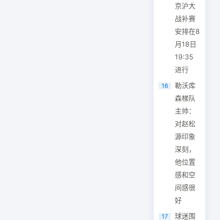
京沪大
战补赛
安排在8
月18日
19:35
进行
勒沃库
16
森梯队
主帅：
对赵松
源印象
深刻，
他位置
感和空
间感很
好
球迷围
17