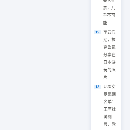
票，几
乎不可
能
享受假
12
期，拉
克鲁瓦
分享在
日本游
玩的照
片
U20女
13
足集训
名单：
王军挂
帅刘
晨、欧