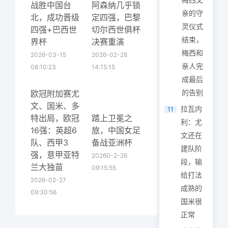
战胜中国台
阿森纳几乎锁
亲的守
北，成功晋级
定四强，巴黎
灵仪式
四强+巴西世
切尔西世俱杯
结束，
界杯
决赛重演
梅西和
2026-03-15
2026-02-28
亲人完
08:10:23
14:15:15
成最后
的告别
欧冠附加赛尤
文、国米、多
拉瓦内
11
特出局，欧冠
踏上卫冕之
利：尤
16强：英超6
旅，中国女足
文还在
队、西甲3
备战亚洲杯
建队阶
强，意甲亚特
20260-2-26
段，输
兰大独苗
09:15:55
给打法
2026-02-27
成熟的
09:30:56
国米很
正常