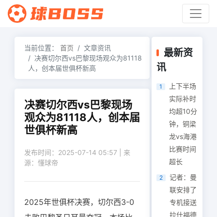
当前位置：
首页
文章资讯
最新资
决赛切尔西vs巴黎现场观众为81118
讯
人，创本届世俱杯新高
上下半场
1
实际补时
决赛切尔西vs巴黎现场
均超10分
观众为81118人，创本届
钟，铜梁
世俱杯新高
龙vs海港
比赛时间
发布时间：2025-07-14 05:57 | 来
超长
源：懂球帝
记者：曼
2
联安排了
2025年世俱杯决赛，切尔西3-0
专机接送
拉什福德