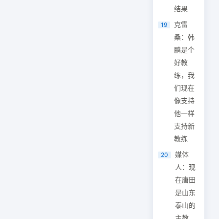
结果
克雷
19
桑：韩
鹏是个
好教
练，我
们现在
像支持
他一样
支持新
教练
媒体
20
人：现
在唐田
是山东
泰山的
主教