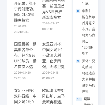
出战FIFA系列
开记录，张玉
年底
赛，新国足首
宁传射建功，
李刚仁：
8
秀VS世界杯
国足2比0完
能在首尔
新军库拉索
胜库拉索
首秀意义
2026-03-27
2026-03-
非凡，我
08:51:01
27:21:50:50
将为马竞
付出
国足最新一期
女足亚洲杯：
120%的
集训名单公
中国女足1-2
努力
布，包含9名
不敌澳大利
U23球员，杨
亚，止步四
罗体：莫
9
希首次入选
强，无缘卫冕
利纳周一
2026-03-20
2026-03-18
将抵达意
22:23:58
01:00:22
大利并接
受罗马的
女足亚洲杯：
欧冠淘汰赛对
体检
双料晋级！中
阵出炉，皇马
阿媒：
10
国女足2比0
曼城再相遇，
梅西父