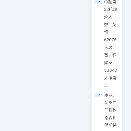
中超第
12
22轮观
众人
数：英
博
62075
人居
首，铜
梁龙
53840
人排第
二
跟队：
13
切尔西
门将约
恩森租
借斯特