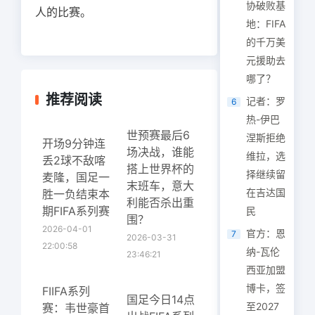
协破败基
人的比赛。
地：FIFA
的千万美
元援助去
哪了？
推荐阅读
记者：罗
6
热-伊巴
世预赛最后6
涅斯拒绝
开场9分钟连
场决战，谁能
维拉，选
丢2球不敌喀
搭上世界杯的
择继续留
麦隆，国足一
末班车，意大
在吉达国
胜一负结束本
利能否杀出重
期FIFA系列赛
民
围？
2026-04-01
官方：恩
7
2026-03-31
22:00:58
纳-瓦伦
23:46:21
西亚加盟
博卡，签
FIIFA系列
国足今日14点
至2027
赛：韦世豪首