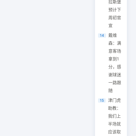
拉斯堡
预计下
周初官
宣
戴维
14
森：满
意客场
拿到1
分，感
谢球迷
一路跟
随
津门虎
15
助教：
我们上
半场就
应该取