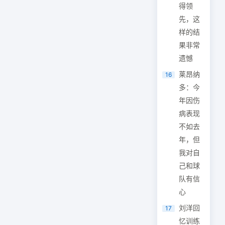
得领
先，这
样的结
果非常
遗憾
莱昂纳
16
多：今
年因伤
病表现
不如去
年，但
我对自
己和球
队有信
心
刘洋回
17
忆训练