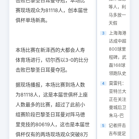
击败巴黎圣日耳曼夺冠，本场比
等人，利
赛现场观众为81118人，创本届世
马多放一
俱杯单场新高。
天假
上海海港
3
达成中超
800球里
本场比赛在新泽西的大都会人寿
程碑，武
体育场进行，切尔西以3-0的比分
磊168球
击败巴黎圣日耳曼夺冠。
领跑队史
莫雷托：
4
据现场播报，本场比赛到场人数
亚特兰大
为81118人，这是本届世俱杯上座
正在关注
人数最多的比赛，超过了此前小
曼城后卫
组赛阶段巴黎圣日耳曼对阵马德
朱马-巴
里竞技的80619人，这也是本届世
记者抨击
5
吉布提足
俱杯仅有的两场现场观众突破8万