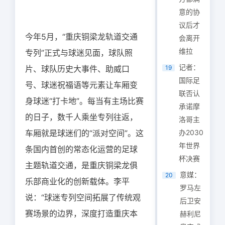
意的协
议后才
今年5月，“重庆铜梁龙轨道交通
会离开
维拉
专列”正式与球迷见面，球队照
记者：
片、球队历史大事件、助威口
19
国际足
号、球迷祝福语等元素让车厢变
联否认
身球迷“打卡地”。每当有主场比赛
承诺摩
的日子，数千人乘坐专列往返，
洛哥主
车厢就是球迷们的“派对空间”。这
办2030
年世界
条国内首创的常态化运营的足球
杯决赛
主题轨道交通，是重庆铜梁龙俱
意媒：
20
乐部商业化的创新载体。李平
罗马左
说：“球迷专列空间拓展了传统观
后卫安
赛场景的边界，深度打造重庆本
赫利尼