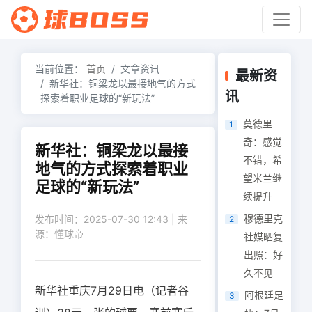
当前位置：
首页
文章资讯
最新资
新华社：铜梁龙以最接地气的方式
讯
探索着职业足球的“新玩法”
莫德里
1
奇：感觉
新华社：铜梁龙以最接
不错，希
地气的方式探索着职业
望米兰继
足球的“新玩法”
续提升
穆德里克
发布时间：2025-07-30 12:43 | 来
2
源：懂球帝
社媒晒复
出照：好
久不见
新华社重庆7月29日电（记者谷
阿根廷足
3