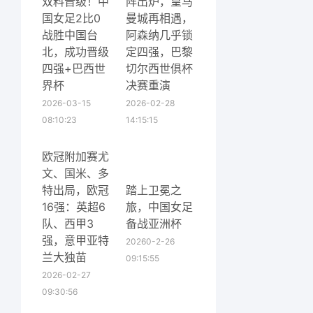
双料晋级！中
阵出炉，皇马
国女足2比0
曼城再相遇，
战胜中国台
阿森纳几乎锁
北，成功晋级
定四强，巴黎
四强+巴西世
切尔西世俱杯
界杯
决赛重演
2026-03-15
2026-02-28
08:10:23
14:15:15
欧冠附加赛尤
文、国米、多
特出局，欧冠
踏上卫冕之
16强：英超6
旅，中国女足
队、西甲3
备战亚洲杯
强，意甲亚特
20260-2-26
兰大独苗
09:15:55
2026-02-27
09:30:56