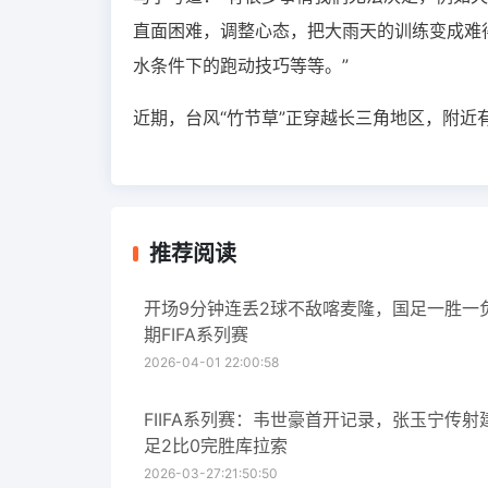
直面困难，调整心态，把大雨天的训练变成难
水条件下的跑动技巧等等。​​​”
近期，台风“竹节草”正穿越长三角地区，附近
推荐阅读
开场9分钟连丢2球不敌喀麦隆，国足一胜一
期FIFA系列赛
2026-04-01 22:00:58
FIIFA系列赛：韦世豪首开记录，张玉宁传射
足2比0完胜库拉索
2026-03-27:21:50:50