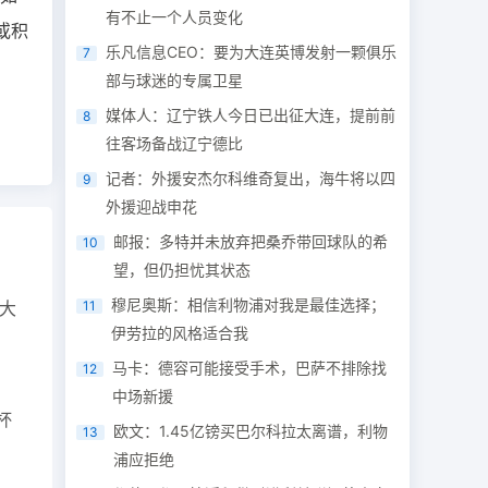
有不止一个人员变化
或积
乐凡信息CEO：要为大连英博发射一颗俱乐
7
部与球迷的专属卫星
媒体人：辽宁铁人今日已出征大连，提前前
8
往客场备战辽宁德比
记者：外援安杰尔科维奇复出，海牛将以四
9
外援迎战申花
邮报：多特并未放弃把桑乔带回球队的希
10
望，但仍担忧其状态
穆尼奥斯：相信利物浦对我是最佳选择；
大
11
伊劳拉的风格适合我
马卡：德容可能接受手术，巴萨不排除找
12
中场新援
杯
欧文：1.45亿镑买巴尔科拉太离谱，利物
13
浦应拒绝