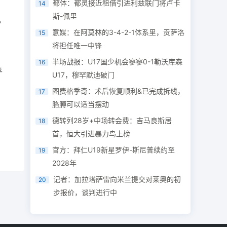
都体：都灵接近租借引进利兹联门将卢卡
14
斯-佩里
，
意媒：在阿莫林的3-4-2-1体系里，贡萨洛
15
将担任唯一中锋
半场战报：U17国少机会寥寥0-1勒沃库森
16
乎
U17，穆罕默迪破门
图费格季奇：术后恢复顺利&已完成拆线，
17
胳膊可以适当摆动
德转列28岁+中场转会费：吉马良斯居
18
首，恒大引进暴力鸟上榜
官方：拜仁U19新星罗伊-斯尼普续约至
19
2028年
记者：加拉塔萨雷向米兰提交对莱奥的初
20
步报价，谈判进行中