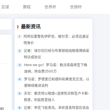
足球
赛程
世界杯
世俱杯
最新资讯
阿邦拉霍警告伊萨克、维尔茨：必须迅速证
1
明身价
记者：埃尔切已经与布莱顿就纯租借博纳诺
2
特达成协议
Here we go！罗马诺：勒沃库森将签下梅
3
迪纳，转会费2500万
罗马诺：罗德里已和德科和弗里克交流，以
4
便继续推进谈判
天空：都灵将以租借+选择性买断签卢卡斯-
5
佩里，利兹愿意放人
记者：申花飞抵青岛，本轮首发阵容应该会
6
例如