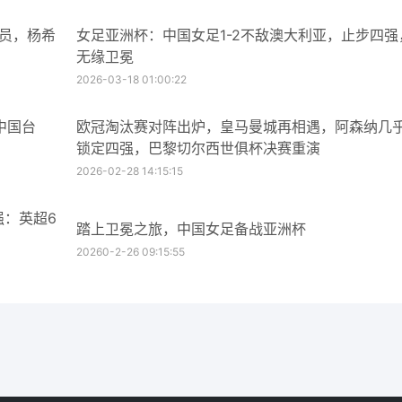
球员，杨希
女足亚洲杯：中国女足1-2不敌澳大利亚，止步四强
无缘卫冕
2026-03-18 01:00:22
中国台
欧冠淘汰赛对阵出炉，皇马曼城再相遇，阿森纳几
锁定四强，巴黎切尔西世俱杯决赛重演
2026-02-28 14:15:15
强：英超6
踏上卫冕之旅，中国女足备战亚洲杯
20260-2-26 09:15:55