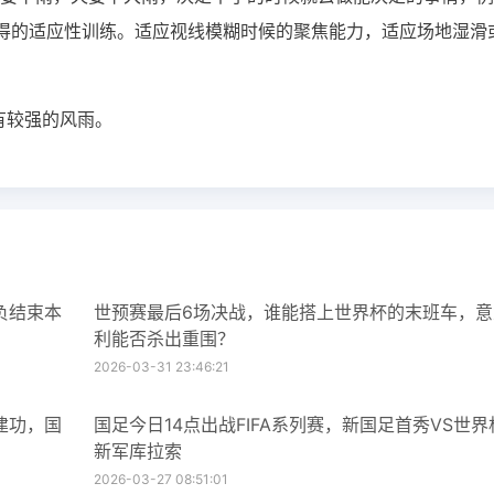
得的适应性训练。适应视线模糊时候的聚焦能力，适应场地湿滑
有较强的风雨。
负结束本
世预赛最后6场决战，谁能搭上世界杯的末班车，意
利能否杀出重围？
2026-03-31 23:46:21
建功，国
国足今日14点出战FIFA系列赛，新国足首秀VS世界
新军库拉索
2026-03-27 08:51:01