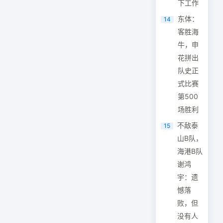
下工作
东体：
14
客胜海
牛，申
花拼出
队史正
式比赛
第500
场胜利
不敌泰
15
山B队，
海港B队
谢鸿
宇：遗
憾落
败，但
没有人