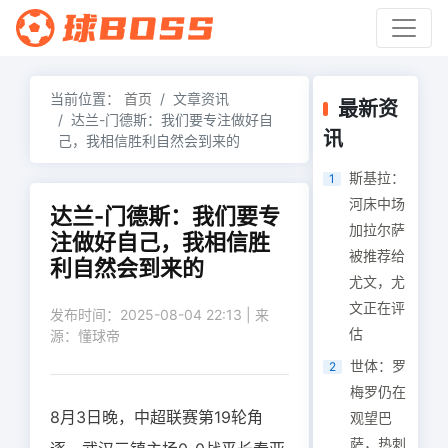
当前位置：
首页
文章资讯
最新资
达兰-门德斯：我们要专注做好自
讯
己，我相信胜利自然会到来的
斯基拉：
1
河床中场
达兰-门德斯：我们要专
加拉尔萨
注做好自己，我相信胜
被推荐给
利自然会到来的
尤文，尤
文正在评
发布时间：2025-08-04 22:13 | 来
估
源：懂球帝
世体：罗
2
梅罗仍在
8月3日晚，中超联赛第19轮角
观望巴
萨，热刺