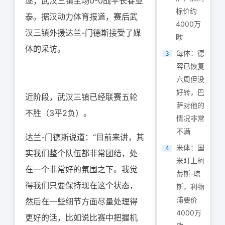
逐，武汉三镇主场0-0战平长春亚
标价约
泰。据汉动力体育报道，赛后武
4000万
汉三镇外援达兰-门德斯接受了媒
欧
体的采访。
每体：德
3
容已恢复
六周但没
好转，巴
近阶段，武汉三镇已经联赛五轮
萨对他的
不胜（3平2负）。
情况非常
不满
达兰-门德斯说道：“目前来讲，其
米体：国
4
实我们整个队伍都非常团结，处
米盯上柯
在一个非常好的氛围之下。我觉
蒂斯-琼
得我们只要保持现在这个状态，
斯，利物
浦要价
然后在一些细节方面尽量处理得
4000万
更好的话，比如说比赛中把握机