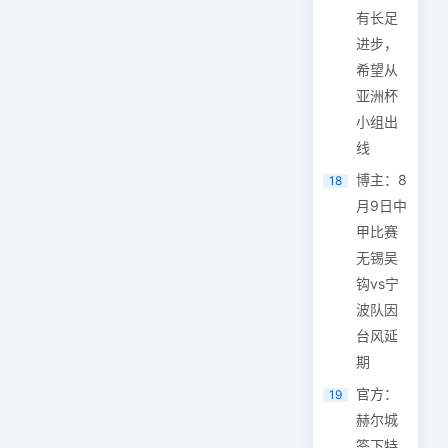
有长足
进步，
希望从
亚洲杯
小组出
线
博主：8
18
月9日中
甲比赛
无锡吴
钩vs宁
波队因
台风延
期
官方：
19
赫尔城
签下特