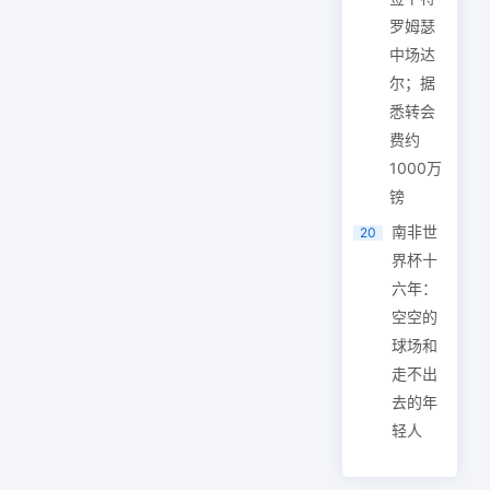
罗姆瑟
中场达
尔；据
悉转会
费约
1000万
镑
南非世
20
界杯十
六年：
空空的
球场和
走不出
去的年
轻人