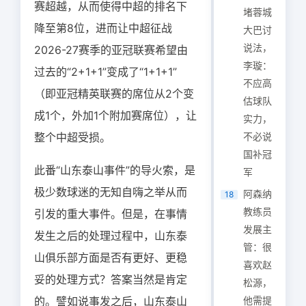
赛超越，从而使得中超的排名下
堵蓉城
降至第8位，进而让中超征战
大巴讨
说法，
2026-27赛季的亚冠联赛希望由
李璇：
过去的“2+1+1”变成了“1+1+1”
不应高
（即亚冠精英联赛的席位从2个变
估球队
成1个，外加1个附加赛席位），让
实力，
整个中超受损。
不必说
国补冠
此番“山东泰山事件”的导火索，是
军
极少数球迷的无知自嗨之举从而
阿森纳
18
教练员
引发的重大事件。但是，在事情
发展主
发生之后的处理过程中，山东泰
管：很
山俱乐部方面是否有更好、更稳
喜欢赵
妥的处理方式？答案当然是肯定
松源，
的。譬如说事发之后，山东泰山
他需提