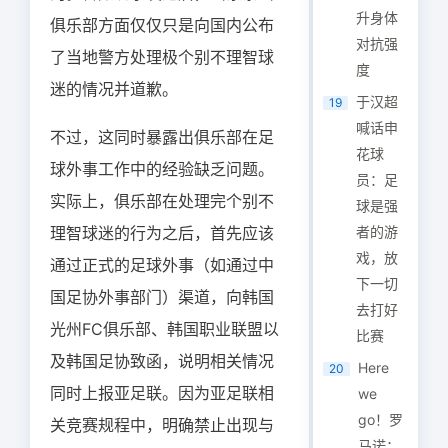
升身体
俱乐部方面仅仅只是向国内公布
对抗强
了当地警方处理极个别不理智球
度
迷的情况并道歉。
于汉超
19
喊话申
不过，这同时暴露出俱乐部在足
花球
球外事工作中的经验缺乏问题。
员：足
实际上，俱乐部在处理完个别不
球是强
理智球迷的行为之后，首先应该
者的游
戏，放
通过正式的足球外事（如通过中
下一切
国足协外事部门）渠道，向韩国
去打好
光州FC俱乐部、韩国职业联盟以
比赛
及韩国足协致函，说明相关情况
Here
20
同时上报亚足联。因为亚足联相
we
go！罗
关竞赛规程中，明确禁止出现与
马诺：