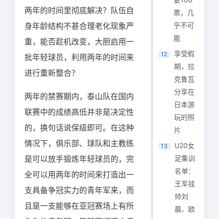
两年的时间里彻底解决？队伍自
票，几
身年龄结构不甚合理老化现象严
乎不可
能
重，能否趁机改变，大胆启用一
享受假
12
批年轻球员，利用两年的时间来
期，拉
进行重新整合？
克鲁瓦
分享在
两年的禁赛期内，泰山队在国内
日本游
联赛中的成绩高低并非是决定性
玩的照
的，换句话说保级即可。在这种
片
情况下，俱乐部、球队和主教练
U20女
13
是可以放手锻炼年轻球员的，完
足集训
名单：
全可以用两年的时间来打造出一
王军挂
支具备争冠实力的青年军来，而
帅刘
且是一支能够在亚冠赛场上有所
晨、欧