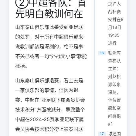
②中超各队：首
京沪大
先明白教训何在
战补赛
安排在8
山东泰山俱乐部此番受到亚足联
月18日
19:35
的处罚，对于所有中超俱乐部来
进行
说教训都该是深刻的，绝不是事
勒沃库
16
不关己或者一句“外战无小事”就能
森梯队
概括。
主帅：
对赵松
山东泰山俱乐部退赛，看上去是
源印象
一家俱乐部的事情，但因为退
深刻，
赛，中超在“亚足联下属会员协会
他位置
感和空
技术积分”方面被减分，导致整个
间感很
中超在2024-25赛季亚足联下属
好
会员协会技术积分榜上被泰国联
球迷围
17