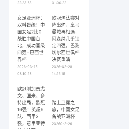
22:23:58
01:00:22
女足亚洲杯：
欧冠淘汰赛对
双料晋级！中
阵出炉，皇马
国女足2比0
曼城再相遇，
战胜中国台
阿森纳几乎锁
北，成功晋级
定四强，巴黎
四强+巴西世
切尔西世俱杯
界杯
决赛重演
2026-03-15
2026-02-28
08:10:23
14:15:15
欧冠附加赛尤
文、国米、多
特出局，欧冠
踏上卫冕之
16强：英超6
旅，中国女足
队、西甲3
备战亚洲杯
强，意甲亚特
20260-2-26