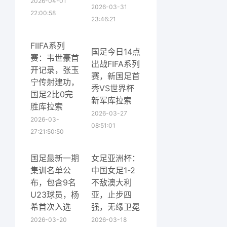
2026-04-01
2026-03-31
22:00:58
23:46:21
FIIFA系列
国足今日14点
赛：韦世豪首
出战FIFA系列
开记录，张玉
赛，新国足首
宁传射建功，
秀VS世界杯
国足2比0完
新军库拉索
胜库拉索
2026-03-27
2026-03-
08:51:01
27:21:50:50
国足最新一期
女足亚洲杯：
集训名单公
中国女足1-2
布，包含9名
不敌澳大利
U23球员，杨
亚，止步四
希首次入选
强，无缘卫冕
2026-03-20
2026-03-18