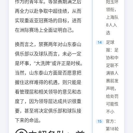
作为的青年军。等禁赛期满之后
阳玉环
领衔，
再全力以赴争取中超佳绩，从而
上海队
实现重返亚冠赛场的目标，进而
8人入
在洲际赛场上全面证明自己。
选
足球
14
换而言之，禁赛两年对山东泰山
报：足
俱乐部以及球队而言，未必一定
协和中
是坏事，“大洗牌”或许正是时候。
足联不
当然，山东泰山方面是否愿意把
满铁人
赛前发
握住这样难得的机遇，则只能是
声明，
看管理层和相关领导的意见和态
给处罚
度了，因为领导层达成共识很重
可能性
要，甚至将决定俱乐部和球队接
不小
下来的命运。
官方：
15
第18轮