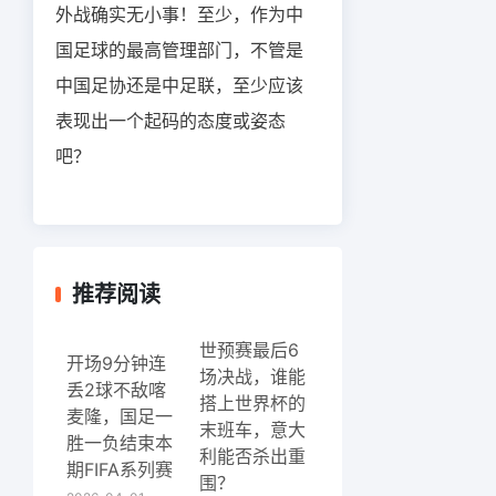
外战确实无小事！至少，作为中
国足球的最高管理部门，不管是
中国足协还是中足联，至少应该
表现出一个起码的态度或姿态
吧？
推荐阅读
世预赛最后6
开场9分钟连
场决战，谁能
丢2球不敌喀
搭上世界杯的
麦隆，国足一
末班车，意大
胜一负结束本
利能否杀出重
期FIFA系列赛
围？