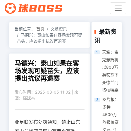
当前位置：
首页
文章资讯
最新资
马德兴：泰山如果在客场发现可疑
讯
苗头，应该提出抗议再退赛
天空：雷
1
克瑟姆将
马德兴：泰山如果在客
以800万
场发现可疑苗头，应该
英镑签下
提出抗议再退赛
桑德兰门
将帕特森
发布时间：2025-08-05 11:02 | 来
源：懂球帝
图片报：
2
多特
4500万
亚足联发布处罚通知，禁止山东
欧报价赛
义德-马