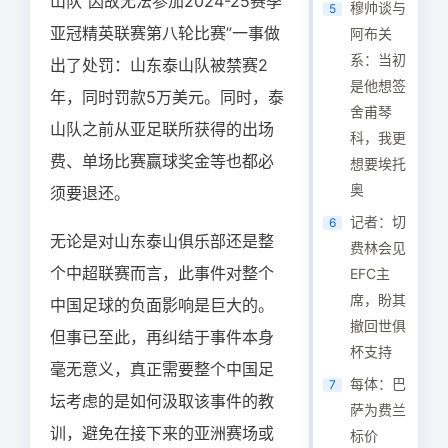
山队“因故无法参加2024-25赛季
穆帅谈与
5
亚冠精英联赛第八轮比赛”一事做
阿布关
系：当初
出了处罚：山东泰山队被禁赛2
是他想签
年，同时罚款5万美元。同时，泰
舍甫琴
山队之前从亚足联所获得的出场
科，我更
费、单场比赛赢球奖金等也都必
想要埃托
奥
须要退还。
记者：切
6
无论是对山东泰山俱乐部还是整
费林会见
个中超联赛而言，此事件对整个
EFC主
席，盼其
中国足球的负面影响是巨大的。
撤回世俱
但事已至此，再纠结于事件本身
杯支持
毫无意义，真正需要整个中国足
每体：巴
7
坛考虑的是如何汲取该事件的教
萨为费兰
训，避免在接下来的亚洲赛场或
标价