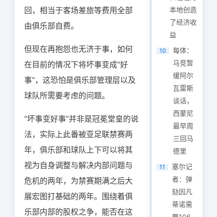
回，相当于客场差旅等费用全部
本地创造
了经济收
由俱乐部自费。
益
但现在再抱怨也无济于事，如何
每体：
10
马竞暂
在目前的情况下将坏事变成“好
缓阿尔
事”，这恐怕是俱乐部管理层以及
瓦雷斯
球队所需要考虑的问题。
谈话，
西蒙尼
“坏事变好事”并非是冠冕堂皇的说
最早周
法，实际上此番被亚足联禁赛两
三回马
年，俱乐部和球队上下可以将其
德里
视为自身调整与解决内部问题与
塞尔记
11
者：弹
危机的两年，为禁赛期满之后大
劾因凡
展宏图打基础的两年。围绕着俱
蒂诺需
乐部内部的股权之争，能否在这
要106