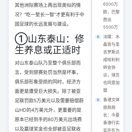
6500万
其他洲际赛场上再出现类似的情
欧，巴黎
况？“吃一堑长一智”才更有利于中
愿出
国足球的长远发展与建设。
5500万
①山东泰山：修
法媒：水
8
晶宫与圣
生养息或正适时
吉罗斯达
成哈利利
对山东泰山队乃至整个俱乐部而
转会协
言，受到禁赛处罚当然是坏事，
议，球员
俱乐部形象受损的同时，经济方
也同意加
盟
面更是遭受巨大损失。除了被亚
香港文体
足联罚款5万美元以及需要赔偿蔚
9
旅局局
山HD的4万美元外，更重要的是
长：今夏
原本已经到手的80万美元出场费
香港行实
以及赢球奖金也全部被亚足联收
实在在为