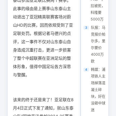
泰山参加亚足联比赛两个赛季。
拉被拒，
此事的缘由是上赛季山东泰山主
科隆要
动退出了亚冠精英联赛客场对蔚
5000万
山HD的比赛，因而依规受到了亚
队报：马
3
足联处罚。根据记者马德兴的点
竞报价帕
尔多，里
评，这一事件不仅对山东泰山自
尔要价
身造成沉重打击，更进一步损害
4000万
了整个中超联赛在亚洲足坛的整
欧
体形象，值得中国足坛各方深思
韩媒：浦
4
与警醒。
项铁人主
场掉落混
凝土碎
块，好在
该来的终于还是来了！亚足联在8
没砸中球
月4日正式下发了通知，就山东泰
迷