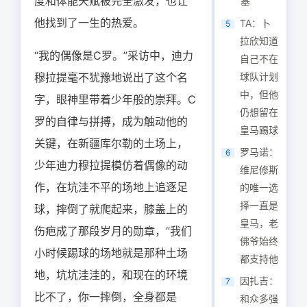
度和体能天赋被完全激发，也让
基
他找到了一生的热爱。
TA：卜
5
拉欣知道
“我的偶像是C罗。”采访中，迪力
自己不在
穆拉提毫不犹豫地说出了这个名
球队计划
中，但他
字，眼神里带着少年般的崇拜。C
仍想留在
罗的自律与拼搏，成为触动他的
皇马踢球
关键，在新疆库尔勒的土场上，
罗马诺：
6
少年迪力穆拉提模仿着偶像的动
维尼修斯
作，在坑洼不平的场地上追逐足
的唯一选
择一直是
球，摔倒了就爬起来，膝盖上的
皇马，老
伤疤成了那段岁月的勋章，“我们
佛爷始终
小时候踢球的场地就是那种土场
都支持他
地，坑坑洼洼的，和现在的环境
因扎吉：
7
比不了，你一摔倒，全身都是
和众多强