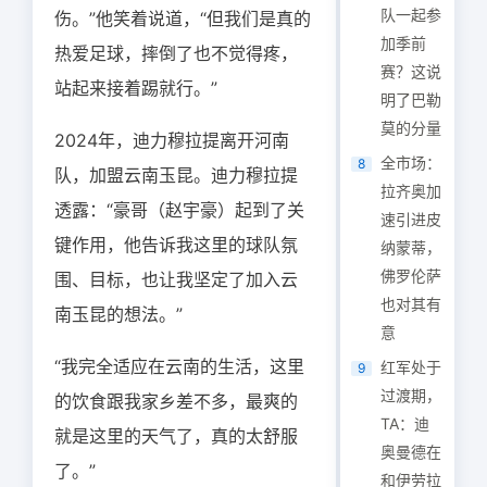
队一起参
伤。”他笑着说道，“但我们是真的
加季前
热爱足球，摔倒了也不觉得疼，
赛？这说
站起来接着踢就行。”
明了巴勒
莫的分量
2024年，迪力穆拉提离开河南
全市场：
8
队，加盟云南玉昆。迪力穆拉提
拉齐奥加
透露：“豪哥（赵宇豪）起到了关
速引进皮
键作用，他告诉我这里的球队氛
纳蒙蒂，
佛罗伦萨
围、目标，也让我坚定了加入云
也对其有
南玉昆的想法。”
意
“我完全适应在云南的生活，这里
红军处于
9
过渡期，
的饮食跟我家乡差不多，最爽的
TA：迪
就是这里的天气了，真的太舒服
奥曼德在
了。”
和伊劳拉