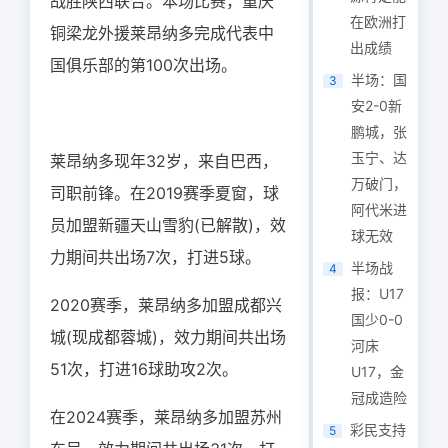
战胜陕西联合。本场比赛，重庆
在欧洲打
铜梁龙外援莱昂纳多完成代表中
出成绩
国俱乐部的第100次出场。
半场：国
3
安2-0新
鹏城，张
玉宁、达
莱昂纳多现年32岁，来自巴西，
万破门，
司职前锋。在2019赛季夏窗，球
阿代米进
员加盟新疆天山雪豹(已解散)，效
球无效
力期间共出场7次，打进5球。
半场战
4
报：U17
2020赛季，莱昂纳多加盟成都兴
国少0-0
城(现成都蓉城)，效力期间共出场
河床
51次，打进16球助攻2次。
U17，金
冠成造险
在2024赛季，莱昂纳多加盟苏州
彩民支持
5