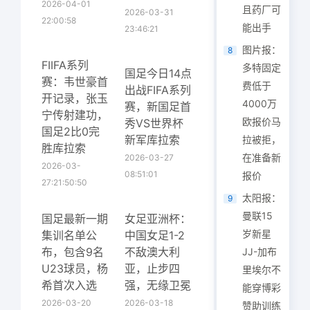
2026-04-01
且药厂可
2026-03-31
22:00:58
能出手
23:46:21
图片报：
8
FIIFA系列
多特固定
国足今日14点
赛：韦世豪首
费低于
出战FIFA系列
开记录，张玉
4000万
赛，新国足首
宁传射建功，
欧报价马
秀VS世界杯
国足2比0完
新军库拉索
拉被拒，
胜库拉索
在准备新
2026-03-27
2026-03-
08:51:01
报价
27:21:50:50
太阳报：
9
曼联15
国足最新一期
女足亚洲杯：
岁新星
集训名单公
中国女足1-2
布，包含9名
不敌澳大利
JJ-加布
U23球员，杨
亚，止步四
里埃尔不
希首次入选
强，无缘卫冕
能穿博彩
2026-03-20
2026-03-18
赞助训练