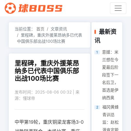
当前位置：
首页
文章资讯
最新资
里程碑，重庆外援莱昂纳多已代表
讯
中国俱乐部出战100场比赛
意媒：米
1
兰想在今
里程碑，重庆外援莱昂
夏最后阶
纳多已代表中国俱乐部
段签下一
出战100场比赛
名后卫，
首选是伊
发布时间：2025-08-06 00:32 | 来
纳西奥
源：懂球帝
福冈黄蜂
2
青训总
中甲第19轮，重庆铜梁龙客场3-0
监：赵松
源肯定能