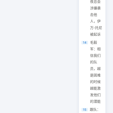
夜总会
涉嫌袭
击他
人，伊
万-托尼
被起诉
毛毅
14
军：相
信我们
的队
员，越
是困难
的时候
越能激
发他们
的潜能
跟队：
15