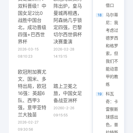
借口
双料晋级！中
阵出炉，皇马
国女足2比0
曼城再相遇，
马尔蒂
18
战胜中国台
阿森纳几乎锁
尼：我
北，成功晋级
定四强，巴黎
考虑过
四强+巴西世
切尔西世俱杯
德罗西
界杯
决赛重演
和格罗
2026-03-15
2026-02-28
索，但
08:10:23
14:15:15
我们不
能动意
欧冠附加赛尤
甲的教
文、国米、多
练
特出局，欧冠
踏上卫冕之
16强：英超6
旅，中国女足
科瓦
19
队、西甲3
备战亚洲杯
奇：卡
强，意甲亚特
20260-2-26
雷察斯
兰大独苗
09:15:55
球感出
2026-02-27
色，普
09:30:56
拉特斯