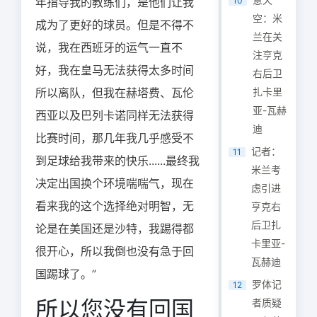
年指导我的教练们，是他们让我
10
空：米
成为了更好的球员。但是不得不
兰在关
说，我在西班牙的运气一直不
注亨克
好，我在皇马无法获得太多时间
右后卫
所以离队，但我在赫塔费、瓦伦
扎卡里
亚-瓦赫
西亚以及巴列卡诺同样无法获得
迪
比赛时间，那几年我几乎感受不
记者：
11
到足球给我带来的快乐......最终我
米兰考
决定出国换个环境喘喘气，现在
虑引进
看来我的这个选择绝对明智，无
亨克右
后卫扎
论是在美国还是沙特，我踢得都
卡里亚-
很开心，所以我倒也没有急于回
瓦赫迪
国踢球了。”
罗体记
12
所以您没有回国
者质疑