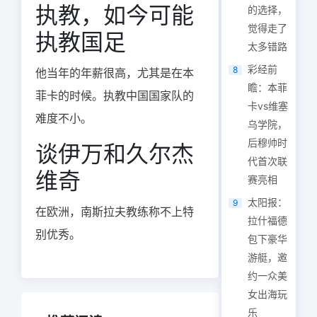
执教，如今可能
的选择，
觉得走了
执教国足
太多错路
彩经前
8
他当年的年薪很高，尤其是在本
瞻：本菲
菲卡的时候。执教中国国家队的
卡vs维塞
难度不小。
乌学院，
后穆帅时
谈伊万和久尔杰
代首次联
维奇
赛亮相
太阳报：
9
在欧洲，南斯拉夫教练称不上特
拉什福德
别优秀。
包下豪华
游艇，邀
约一众美
女出海玩
乐