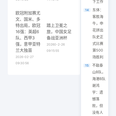
下工作
东体：
14
欧冠附加赛尤
客胜海
文、国米、多
牛，申
特出局，欧冠
踏上卫冕之
花拼出
16强：英超6
旅，中国女足
队史正
队、西甲3
备战亚洲杯
式比赛
强，意甲亚特
20260-2-26
兰大独苗
第500
09:15:55
场胜利
2026-02-27
09:30:56
不敌泰
15
山B队，
海港B队
谢鸿
宇：遗
憾落
败，但
没有人