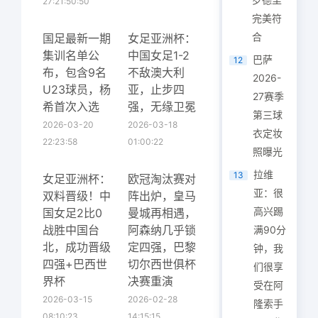
27:21:50:50
完美符
合
国足最新一期
女足亚洲杯：
集训名单公
中国女足1-2
巴萨
12
布，包含9名
不敌澳大利
2026-
U23球员，杨
亚，止步四
27赛季
希首次入选
强，无缘卫冕
第三球
2026-03-20
2026-03-18
衣定妆
22:23:58
01:00:22
照曝光
拉维
13
女足亚洲杯：
欧冠淘汰赛对
亚：很
双料晋级！中
阵出炉，皇马
高兴踢
国女足2比0
曼城再相遇，
战胜中国台
阿森纳几乎锁
满90分
北，成功晋级
定四强，巴黎
钟，我
四强+巴西世
切尔西世俱杯
们很享
界杯
决赛重演
受在阿
2026-03-15
2026-02-28
隆索手
08:10:23
14:15:15