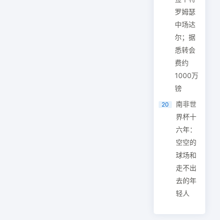
罗姆瑟
中场达
尔；据
悉转会
费约
1000万
镑
南非世
20
界杯十
六年：
空空的
球场和
走不出
去的年
轻人