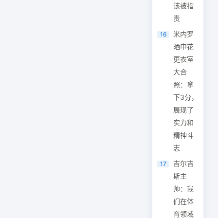
该被指
责
米内罗
16
晒申花
更衣室
大合
照：拿
下3分，
展现了
实力和
精神斗
志
吉尔吉
17
斯主
帅：我
们在体
育领域