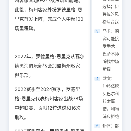
州客家客场0-2不敌深圳新鹏城。
选择；伊
此役，梅州客家外援罗德里格-恩
劳拉的风
里克首发上阵，完成个人中超100
格适合我
场里程碑。
马卡：德
3
容可能接
受手术，
巴萨不排
2022年，罗德里格-恩里克从瓦尔
除找中场
纳黑海俱乐部转会加盟梅州客家
新援
俱乐部。
欧文：
4
1.45亿镑
2022赛季至2024赛季，罗德里
买巴尔科
格-恩里克代表梅州客家出战78场
拉太离
中超联赛，贡献12粒进球和16次
谱，利物
浦应拒绝
助攻。
都体：都
5