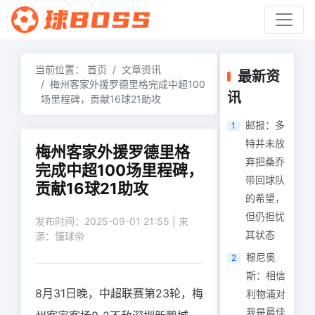
当前位置：
首页
文章资讯
最新资
梅州客家外援罗德里格完成中超100
讯
场里程碑，贡献16球21助攻
邮报：多
1
特并未放
梅州客家外援罗德里格
弃把桑乔
完成中超100场里程碑，
带回球队
贡献16球21助攻
的希望，
但仍担忧
发布时间：2025-09-01 21:55 | 来
其状态
源：懂球帝
穆尼奥
2
斯：相信
8月31日晚，中超联赛第23轮，梅
利物浦对
我是最佳