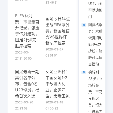
23:46:21
U17，穆
罕默迪破
FIIFA系列
门
国足今日14点
赛：韦世豪首
出战FIFA系列
图费格季
8
开记录，张玉
赛，新国足首
奇：术后
宁传射建功，
秀VS世界杯
恢复顺利
国足2比0完
新军库拉索
&已完成
胜库拉索
2026-03-27
拆线，胳
2026-03-
08:51:01
膊可以适
27:21:50:50
当摆动
国足最新一期
女足亚洲杯：
德转列
9
集训名单公
中国女足1-2
28岁+中
布，包含9名
不敌澳大利
场转会
U23球员，杨
亚，止步四
费：吉马
希首次入选
强，无缘卫冕
良斯居
2026-03-20
2026-03-18
首，恒大
22:23:58
01:00:22
引进暴力