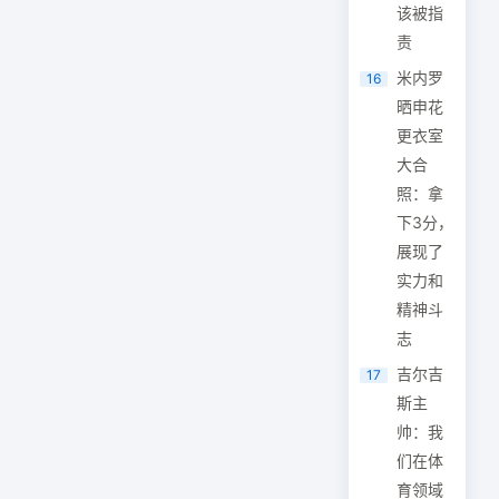
该被指
责
米内罗
16
晒申花
更衣室
大合
照：拿
下3分，
展现了
实力和
精神斗
志
吉尔吉
17
斯主
帅：我
们在体
育领域