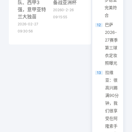
队、西甲3
备战亚洲杯
完美符
强，意甲亚特
20260-2-26
合
兰大独苗
09:15:55
2026-02-27
巴萨
12
09:30:56
2026-
27赛季
第三球
衣定妆
照曝光
拉维
13
亚：很
高兴踢
满90分
钟，我
们很享
受在阿
隆索手