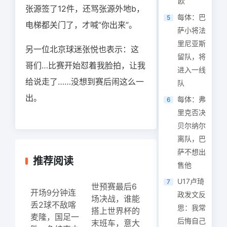
欧
张源签了12件，还骂张源外地b，
每体：巴
5
电梯都关门了，才喊“你出来”。
萨小将法
里尼亚斯
另一位北京球迷张悦也表示：这
留队，将
哥们…比赛开始怼着我脸拍，让我
进入一线
给说走了……没想到赛后闹这么一
队
出。
每体：弗
6
里克否决
贝尔纳尔
离队，巴
萨不想出
推荐阅读
售他
U17卢琦
7
世预赛最后6
开场9分钟连
政发文反
场决战，谁能
丢2球不敌喀
思：我常
搭上世界杯的
麦隆，国足一
后悔自己
末班车，意大