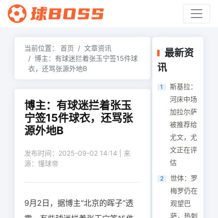
当前位置：
首页
文章资讯
最新资
博主：有球迷拦着张玉宁签15件球
讯
衣，还骂张源外地B
斯基拉：
1
河床中场
博主：有球迷拦着张玉
加拉尔萨
宁签15件球衣，还骂张
被推荐给
源外地B
尤文，尤
文正在评
发布时间：2025-09-02 14:14 | 来
估
源：懂球帝
世体：罗
2
梅罗仍在
9月2日，据博主“北京的晖子”透
观望巴
萨，热刺