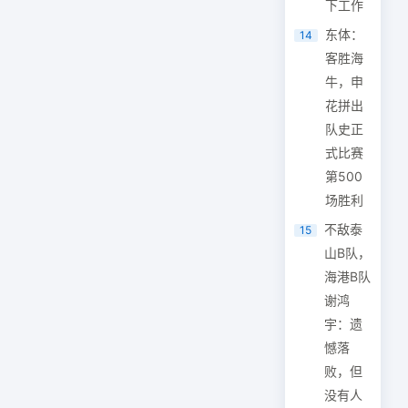
下工作
东体：
14
客胜海
牛，申
花拼出
队史正
式比赛
第500
场胜利
不敌泰
15
山B队，
海港B队
谢鸿
宇：遗
憾落
败，但
没有人