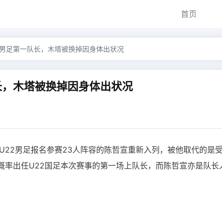
首页
2男足第一队长，木塔被换掉因身体出状况
长，木塔被换掉因身体出状况
U22男足报名参赛23人阵容的陈哲宣重新入列，被他取代的是
概率出任U22国足本次赛事的第一场上队长，而陈哲宣亦是队长