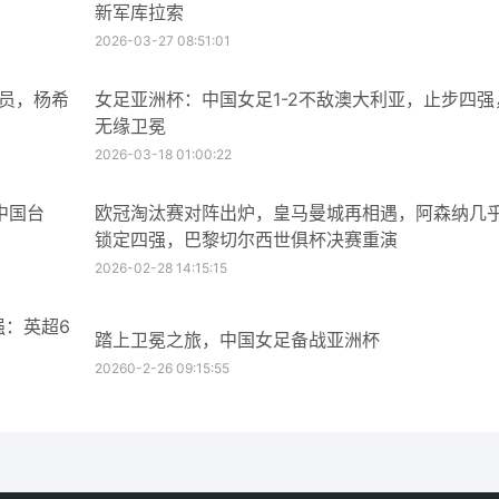
新军库拉索
2026-03-27 08:51:01
球员，杨希
女足亚洲杯：中国女足1-2不敌澳大利亚，止步四强
无缘卫冕
2026-03-18 01:00:22
中国台
欧冠淘汰赛对阵出炉，皇马曼城再相遇，阿森纳几
锁定四强，巴黎切尔西世俱杯决赛重演
2026-02-28 14:15:15
强：英超6
踏上卫冕之旅，中国女足备战亚洲杯
20260-2-26 09:15:55