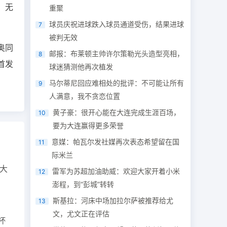
，无
重聚
球员庆祝进球跌入球员通道受伤，结果进球
7
被判无效
奥同
邮报：布莱顿主帅许尔策勒光头造型亮相，
8
首发
球迷猜测他再次植发
马尔蒂尼回应难相处的批评：不可能让所有
9
人满意，我不贪恋位置
黄子豪：很开心能在大连完成生涯百场，
10
要为大连赢得更多荣誉
意媒：帕瓦尔发社媒再次表态希望留在国
11
际米兰
大
雷军为苏超加油助威：欢迎大家开着小米
12
澎程，到“彭城”转转
斯基拉：河床中场加拉尔萨被推荐给尤
13
文，尤文正在评估
杯