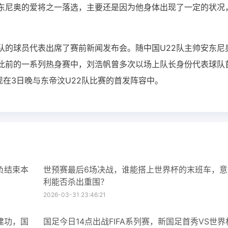
东尼奥的爱将之一落选，主要还是因为他身体出现了一定的状况
队的球员代表出席了赛前新闻发布会。随中国U22队主帅安东尼
此前的一系列热身赛中，刘浩帆曾多次以场上队长身份代表球队
现在3日晚与东帝汶U22队比赛的首发阵容中。
负结束本
世预赛最后6场决战，谁能搭上世界杯的末班车，意
利能否杀出重围？
2026-03-31 23:46:21
建功，国
国足今日14点出战FIFA系列赛，新国足首秀VS世界