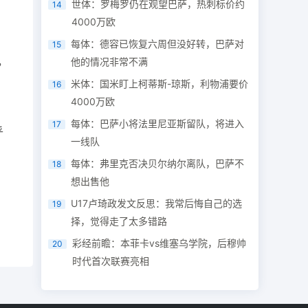
世体：罗梅罗仍在观望巴萨，热刺标价约
14
4000万欧
每体：德容已恢复六周但没好转，巴萨对
15
，
他的情况非常不满
米体：国米盯上柯蒂斯-琼斯，利物浦要价
16
4000万欧
每体：巴萨小将法里尼亚斯留队，将进入
17
乎
一线队
每体：弗里克否决贝尔纳尔离队，巴萨不
18
想出售他
U17卢琦政发文反思：我常后悔自己的选
19
择，觉得走了太多错路
彩经前瞻：本菲卡vs维塞乌学院，后穆帅
20
时代首次联赛亮相