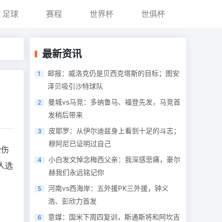
足球
赛程
世界杯
世俱杯
最新资讯
邮报：威洛克仍是贝西克塔斯的目标；图安
1
泽贝吸引沙特球队
曼城vs马竞：多纳鲁马、福登先发，马竞首
2
发稍后带来
皮耶罗：从伊尔迪兹身上看到十足的斗志；
3
穆阿尼已证明过自己
受伤
小白发文悼念梅西父亲：我深感悲痛，豪尔
4
人选
赫我们永远铭记你
河南vs西海岸：五外援PK三外援，钟义
5
浩、彭欣力首发
意媒：国米下周四复训，斯通斯将和阿坎吉
6