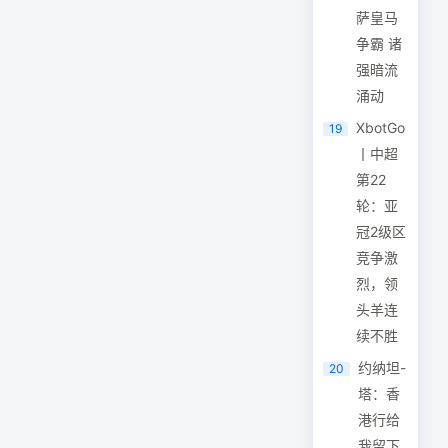
萨皇马
争霸 诸
强暗流
涌动
XbotGo
19
丨中超
第22
轮：亚
冠2级区
竞争激
烈，领
头羊连
续不胜
约纳坦-
20
塔：香
港行给
我留下