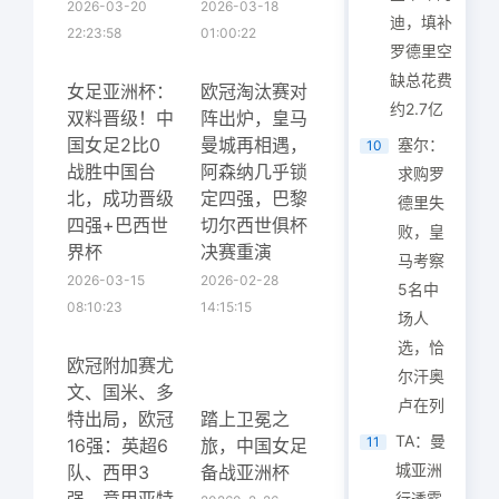
2026-03-20
2026-03-18
迪，填补
22:23:58
01:00:22
罗德里空
缺总花费
女足亚洲杯：
欧冠淘汰赛对
约2.7亿
双料晋级！中
阵出炉，皇马
国女足2比0
曼城再相遇，
塞尔：
10
战胜中国台
阿森纳几乎锁
求购罗
北，成功晋级
定四强，巴黎
德里失
四强+巴西世
切尔西世俱杯
败，皇
界杯
决赛重演
马考察
2026-03-15
2026-02-28
5名中
08:10:23
14:15:15
场人
选，恰
欧冠附加赛尤
尔汗奥
文、国米、多
卢在列
特出局，欧冠
踏上卫冕之
TA：曼
11
16强：英超6
旅，中国女足
城亚洲
队、西甲3
备战亚洲杯
行透露