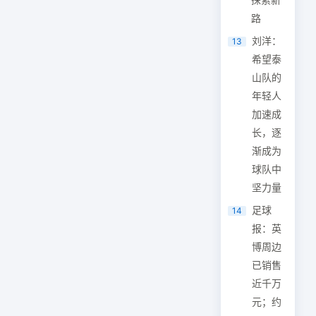
路
刘洋：
13
希望泰
山队的
年轻人
加速成
长，逐
渐成为
球队中
坚力量
足球
14
报：英
博周边
已销售
近千万
元；约