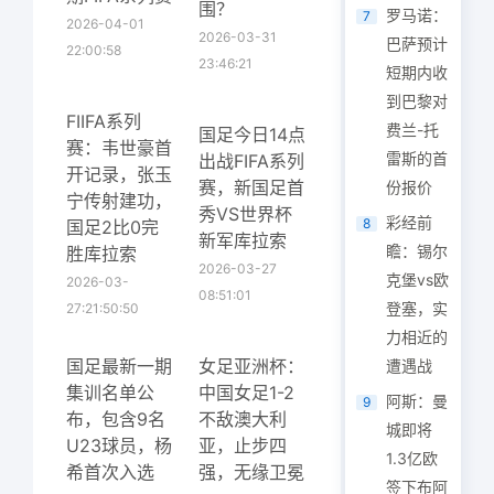
围？
罗马诺：
7
2026-04-01
2026-03-31
巴萨预计
22:00:58
23:46:21
短期内收
到巴黎对
FIIFA系列
费兰-托
国足今日14点
赛：韦世豪首
雷斯的首
出战FIFA系列
开记录，张玉
赛，新国足首
份报价
宁传射建功，
秀VS世界杯
彩经前
8
国足2比0完
新军库拉索
瞻：锡尔
胜库拉索
2026-03-27
克堡vs欧
2026-03-
08:51:01
登塞，实
27:21:50:50
力相近的
国足最新一期
女足亚洲杯：
遭遇战
集训名单公
中国女足1-2
阿斯：曼
9
布，包含9名
不敌澳大利
城即将
U23球员，杨
亚，止步四
1.3亿欧
希首次入选
强，无缘卫冕
签下布阿