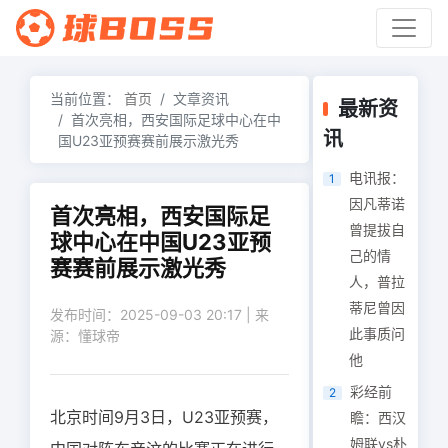
当前位置：
首页
文章资讯
最新资
首次亮相，西安国际足球中心在中
讯
国U23亚预赛赛前展示激光秀
电讯报：
1
因凡蒂诺
首次亮相，西安国际足
曾提拔自
球中心在中国U23亚预
己的情
赛赛前展示激光秀
人，普拉
蒂尼曾因
发布时间：2025-09-03 20:17 | 来
此事质问
源：懂球帝
他
彩经前
2
北京时间9月3日，U23亚预赛，
瞻：西汉
姆联vs朴