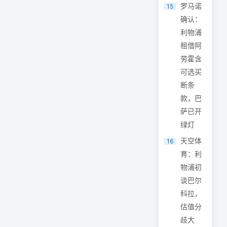
罗马诺
15
确认：
利物浦
租借阿
劳霍含
可选买
断条
款，巴
萨已开
绿灯
天空体
16
育：利
物浦初
谈巴尔
科拉，
估值分
歧大