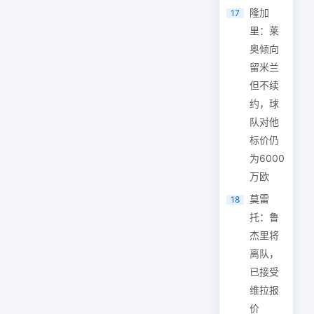
隆加
17
里：莱
奥倾向
留米兰
但不续
约，球
队对他
标价仍
为6000
万欧
莫雷
18
托：鲁
杰里将
离队，
已接受
维拉报
价