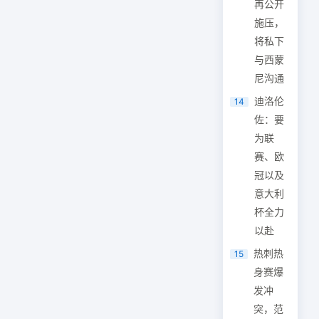
再公开
施压，
将私下
与西蒙
尼沟通
迪洛伦
14
佐：要
为联
赛、欧
冠以及
意大利
杯全力
以赴
热刺热
15
身赛爆
发冲
突，范