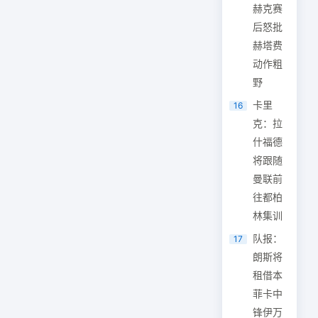
赫克赛
后怒批
赫塔费
动作粗
野
卡里
16
克：拉
什福德
将跟随
曼联前
往都柏
林集训
队报：
17
朗斯将
租借本
菲卡中
锋伊万