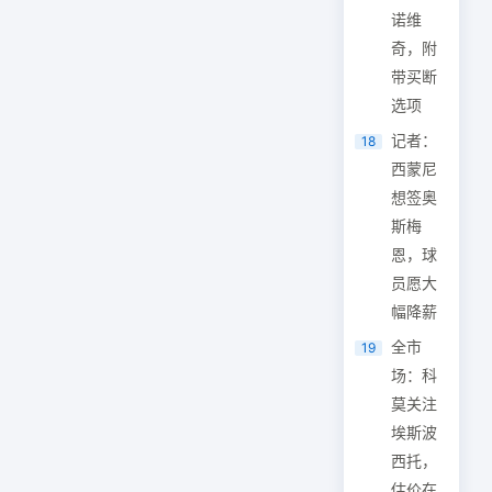
诺维
奇，附
带买断
选项
记者：
18
西蒙尼
想签奥
斯梅
恩，球
员愿大
幅降薪
全市
19
场：科
莫关注
埃斯波
西托，
估价在