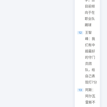
目前倾
向于在
职业队
踢球
王智
12
峰：我
们有中
超最好
的守门
员团
队，给
自己表
现打7分
阿斯：
13
阿尔瓦
雷斯不