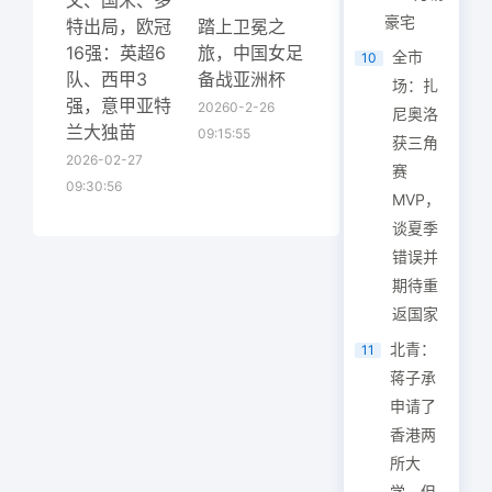
文、国米、多
豪宅
特出局，欧冠
踏上卫冕之
16强：英超6
旅，中国女足
全市
10
队、西甲3
备战亚洲杯
场：扎
强，意甲亚特
20260-2-26
尼奥洛
兰大独苗
09:15:55
获三角
2026-02-27
赛
09:30:56
MVP，
谈夏季
错误并
期待重
返国家
北青：
11
蒋子承
申请了
香港两
所大
学，但