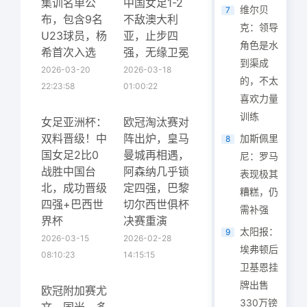
集训名单公
中国女足1-2
维尔贝
7
布，包含9名
不敌澳大利
克：领导
U23球员，杨
亚，止步四
角色是水
希首次入选
强，无缘卫冕
到渠成
2026-03-20
2026-03-18
的，不太
22:23:58
01:00:22
喜欢力量
训练
女足亚洲杯：
欧冠淘汰赛对
双料晋级！中
阵出炉，皇马
加斯佩里
8
国女足2比0
曼城再相遇，
尼：罗马
战胜中国台
阿森纳几乎锁
表现极其
北，成功晋级
定四强，巴黎
糟糕，仍
四强+巴西世
切尔西世俱杯
需补强
界杯
决赛重演
太阳报：
9
2026-03-15
2026-02-28
埃弗顿后
08:10:23
14:15:15
卫基恩挂
牌出售
欧冠附加赛尤
330万镑