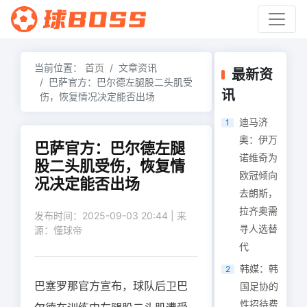
当前位置：
首页
文章资讯
最新资
巴萨官方：巴尔德左腿股二头肌受
讯
伤，恢复情况决定能否出场
迪马济
1
奥：伊万
巴萨官方：巴尔德左腿
诺维奇为
股二头肌受伤，恢复情
欧冠倾向
况决定能否出场
去朗斯，
拉齐奥需
发布时间：2025-09-03 20:44 | 来
寻人选替
源：懂球帝
代
韩媒：韩
2
巴塞罗那官方宣布，球队后卫巴
国足协的
性招待费