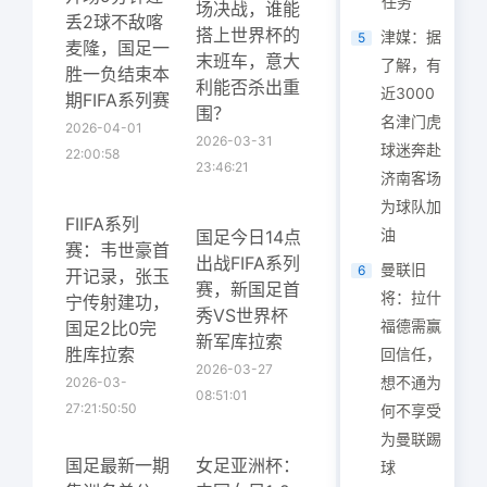
任务
场决战，谁能
丢2球不敌喀
搭上世界杯的
津媒：据
5
麦隆，国足一
末班车，意大
了解，有
胜一负结束本
利能否杀出重
近3000
期FIFA系列赛
围？
名津门虎
2026-04-01
2026-03-31
球迷奔赴
22:00:58
23:46:21
济南客场
为球队加
FIIFA系列
油
国足今日14点
赛：韦世豪首
出战FIFA系列
曼联旧
6
开记录，张玉
赛，新国足首
将：拉什
宁传射建功，
秀VS世界杯
福德需赢
国足2比0完
新军库拉索
胜库拉索
回信任，
2026-03-27
想不通为
2026-03-
08:51:01
27:21:50:50
何不享受
为曼联踢
国足最新一期
女足亚洲杯：
球