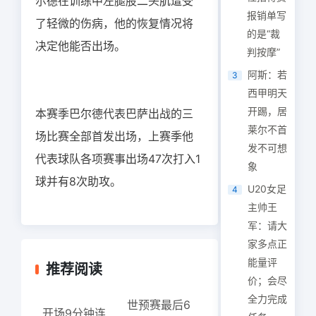
尔德在训练中左腿股二头肌遭受
报销单写
了轻微的伤病，他的恢复情况将
的是“裁
决定他能否出场。
判按摩”
阿斯：若
3
西甲明天
开踢，居
本赛季巴尔德代表巴萨出战的三
莱尔不首
场比赛全部首发出场，上赛季他
发不可想
代表球队各项赛事出场47次打入1
象
球并有8次助攻。
U20女足
4
主帅王
军：请大
家多点正
能量评
推荐阅读
价；会尽
全力完成
世预赛最后6
开场9分钟连