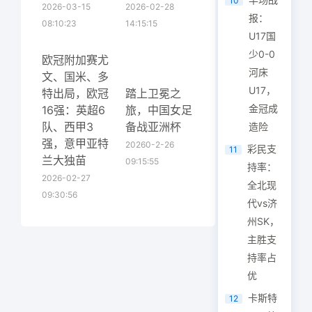
10
2026-03-15
2026-02-28
报：
08:10:23
14:15:15
U17国
少0-0
欧冠附加赛尤
河床
文、国米、多
U17，
特出局，欧冠
踏上卫冕之
金冠成
16强：英超6
旅，中国女足
队、西甲3
备战亚洲杯
造险
强，意甲亚特
20260-2-26
彩民支
11
兰大独苗
09:15:55
持率：
2026-02-27
全北现
09:30:56
代vs济
州SK，
主胜支
持率占
优
卡斯特
12