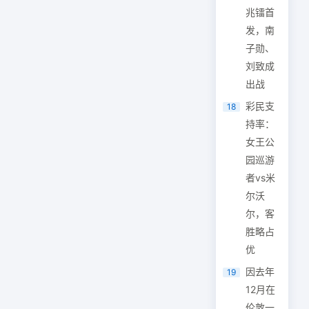
兆镭首
发，南
子勋、
刘致成
出战
彩民支
18
持率：
女王公
园巡游
者vs米
尔沃
尔，客
胜略占
优
因去年
19
12月在
伦敦一