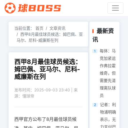
当前位置：
首页
文章资讯
最新资
西甲8月最佳球员候选：姆巴佩、亚
讯
马尔、尼科-威廉斯在列
每体：马
1
竞加紧运
西甲8月最佳球员候选：
作弗拉霍
姆巴佩、亚马尔、尼科-
维奇，但
威廉斯在列
需要先清
理离队球
发布时间：2025-09-03 23:40 | 来
员
源：懂球帝
记者：利
2
物浦明确
西甲官方公布了8月最佳球员候
表示，无
力支付巴