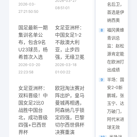
2026-03-27
名后卫，
2026-03-
08:51:01
27:21:50:50
首选是伊
纳西奥
国足最新一期
女足亚洲杯：
福冈黄蜂
8
集训名单公
中国女足1-2
青训总
布，包含9名
不敌澳大利
监：赵松
U23球员，杨
亚，止步四
源肯定能
希首次入选
强，无缘卫冕
在欧洲打
2026-03-20
2026-03-18
出成绩
22:23:58
01:00:22
半场：国
9
安2-0新
女足亚洲杯：
欧冠淘汰赛对
双料晋级！中
阵出炉，皇马
鹏城，张
国女足2比0
曼城再相遇，
玉宁、达
战胜中国台
阿森纳几乎锁
万破门，
北，成功晋级
定四强，巴黎
阿代米进
四强+巴西世
切尔西世俱杯
球无效
界杯
决赛重演
半场战