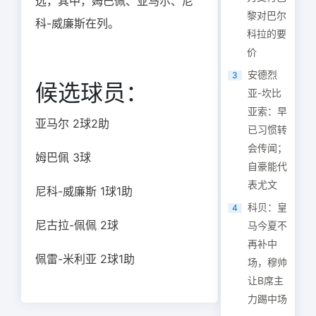
选，其中，姆巴佩、亚马尔、尼
黎对巴尔
科-威廉斯在列。
科拉的要
价
安德烈
3
候选球员：
亚-坎比
亚索：早
亚马尔 2球2助
已习惯转
会传闻；
姆巴佩 3球
自豪能代
表尤文
尼科-威廉斯 1球1助
科贝：皇
4
尼古拉-佩佩 2球
马今夏不
再补中
佩雷-米利亚 2球1助
场，穆帅
让B席主
力踢中场