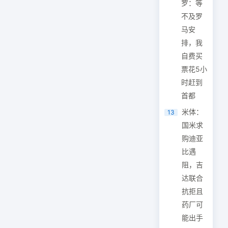
罗：等
不及罗
马安
排，我
自费买
票花5小
时赶到
首都
米体：
13
国米求
购迪亚
比遇
阻，吉
达联合
抗拒且
药厂可
能出手