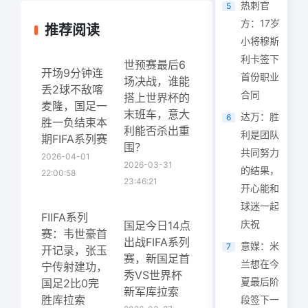
热刺官
5
方：17岁
推荐阅读
小将穆斯
利卡签下
世预赛最后6
开场9分钟连
首份职业
场决战，谁能
丢2球不敌喀
合同
搭上世界杯的
麦隆，国足一
末班车，意大
达万：胜
6
胜一负结束本
利能否杀出重
利是团队
期FIFA系列赛
围？
共同努力
2026-04-01
2026-03-31
的结果，
22:00:58
23:46:21
开心能和
球迷一起
FIIFA系列
庆祝
国足今日14点
赛：韦世豪首
出战FIFA系列
意媒：米
7
开记录，张玉
赛，新国足首
兰想在今
宁传射建功，
秀VS世界杯
夏最后阶
国足2比0完
新军库拉索
胜库拉索
段签下一