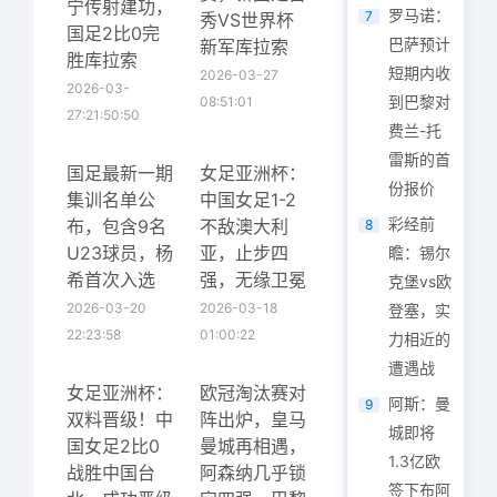
宁传射建功，
罗马诺：
7
秀VS世界杯
国足2比0完
巴萨预计
新军库拉索
胜库拉索
短期内收
2026-03-27
2026-03-
到巴黎对
08:51:01
27:21:50:50
费兰-托
雷斯的首
国足最新一期
女足亚洲杯：
份报价
集训名单公
中国女足1-2
彩经前
布，包含9名
不敌澳大利
8
U23球员，杨
亚，止步四
瞻：锡尔
希首次入选
强，无缘卫冕
克堡vs欧
2026-03-20
2026-03-18
登塞，实
22:23:58
01:00:22
力相近的
遭遇战
女足亚洲杯：
欧冠淘汰赛对
阿斯：曼
9
双料晋级！中
阵出炉，皇马
城即将
国女足2比0
曼城再相遇，
1.3亿欧
战胜中国台
阿森纳几乎锁
签下布阿