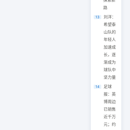
路
刘洋：
13
希望泰
山队的
年轻人
加速成
长，逐
渐成为
球队中
坚力量
足球
14
报：英
博周边
已销售
近千万
元；约