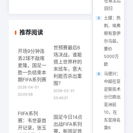
在易主后
回归
土媒：热
5
刺、埃弗
推荐阅读
顿有意伊
尔马兹，
世预赛最后6
要价
开场9分钟连
场决战，谁能
5000万
丢2球不敌喀
搭上世界杯的
欧
麦隆，国足一
末班车，意大
胜一负结束本
马德兴：
6
利能否杀出重
期FIFA系列赛
中超在亚
围？
2026-04-01
足联技术
2026-03-31
22:00:58
分已跌出
23:46:21
亚洲前
10，在
FIIFA系列
国足今日14点
东亚排名
赛：韦世豪首
出战FIFA系列
开记录，张玉
第6
赛，新国足首