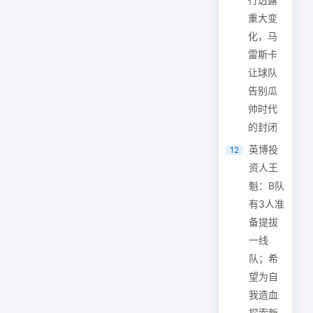
重大变
化，马
雷斯卡
让球队
告别瓜
帅时代
的封闭
英博投
12
资人王
魁：B队
有3人准
备提拔
一线
队；希
望为自
我造血
探索新