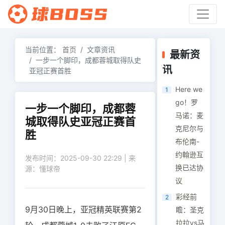
当前位置：
首页
文章资讯
最新资
一步一个脚印，成都蓉城取得队史
讯
亚冠正赛首胜
Here we
1
go！罗
一步一个脚印，成都蓉
马诺：麦
城取得队史亚冠正赛首
克尼尔与
胜
布伦南-
约翰逊互
发布时间：2025-09-30 22:29 | 来
换已达协
源：懂球帝
议
彩经前
2
9月30日晚上，亚冠精英联赛第2
瞻：圣克
拉拉vs马