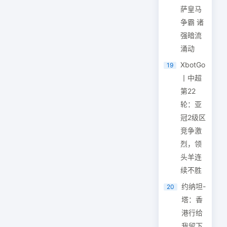
萨皇马
争霸 诸
强暗流
涌动
XbotGo
19
丨中超
第22
轮：亚
冠2级区
竞争激
烈，领
头羊连
续不胜
约纳坦-
20
塔：香
港行给
我留下