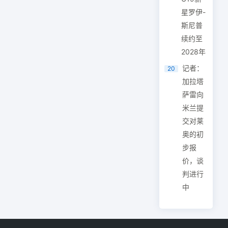
星罗伊-
斯尼普
续约至
2028年
记者：
20
加拉塔
萨雷向
米兰提
交对莱
奥的初
步报
价，谈
判进行
中