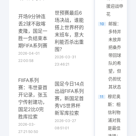
援迎战申
世预赛最后6
花
开场9分钟连
场决战，谁能
丢2球不敌喀
邮报：
10
搭上世界杯的
麦隆，国足一
多特并
末班车，意大
胜一负结束本
未放弃
利能否杀出重
期FIFA系列赛
把桑乔
围？
2026-04-01
带回球
2026-03-31
22:00:58
队的希
23:46:21
望，但
仍担忧
FIIFA系列
国足今日14点
其状态
赛：韦世豪首
出战FIFA系列
开记录，张玉
穆尼奥
11
赛，新国足首
宁传射建功，
斯：相
秀VS世界杯
国足2比0完
信利物
新军库拉索
胜库拉索
浦对我
2026-03-27
2026-03-
是最佳
08:51:01
27:21:50:50
选择；