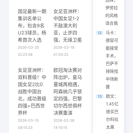
伊劳拉
国足最新一期
女足亚洲杯：
的风格
集训名单公
中国女足1-2
适合我
布，包含9名
不敌澳大利
U23球员，杨
亚，止步四
马卡：
12
希首次入选
强，无缘卫冕
德容可
2026-03-20
2026-03-18
能接受
22:23:58
01:00:22
手术，
巴萨不
女足亚洲杯：
欧冠淘汰赛对
排除找
双料晋级！中
阵出炉，皇马
中场新
国女足2比0
曼城再相遇，
援
战胜中国台
阿森纳几乎锁
欧文：
13
北，成功晋级
定四强，巴黎
1.45亿
四强+巴西世
切尔西世俱杯
镑买巴
界杯
决赛重演
尔科拉
2026-03-15
2026-02-28
太离
08:10:23
14:15:15