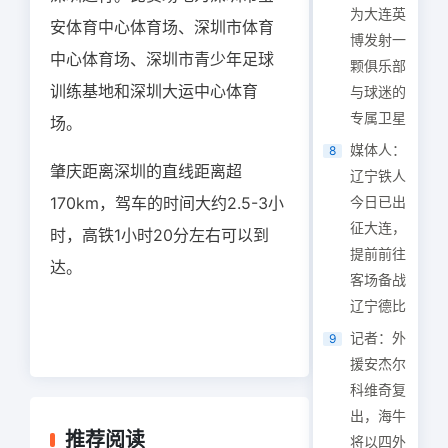
为大连英
安体育中心体育场、深圳市体育
博发射一
中心体育场、深圳市青少年足球
颗俱乐部
训练基地和深圳大运中心体育
与球迷的
专属卫星
场。
媒体人：
8
肇庆距离深圳的直线距离超
辽宁铁人
170km，驾车的时间大约2.5-3小
今日已出
征大连，
时，高铁1小时20分左右可以到
提前前往
达。
客场备战
辽宁德比
记者：外
9
援安杰尔
科维奇复
出，海牛
推荐阅读
将以四外