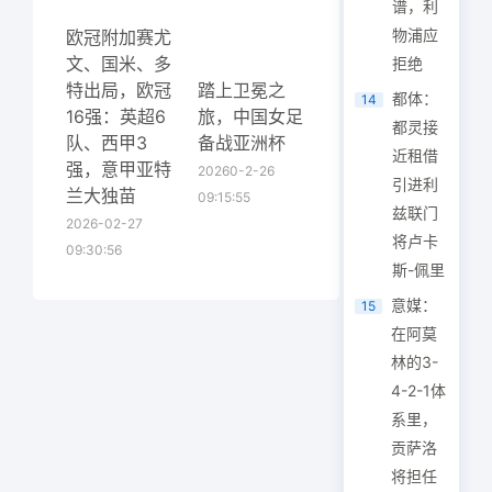
谱，利
物浦应
欧冠附加赛尤
文、国米、多
拒绝
特出局，欧冠
踏上卫冕之
都体：
14
16强：英超6
旅，中国女足
都灵接
队、西甲3
备战亚洲杯
近租借
强，意甲亚特
20260-2-26
引进利
兰大独苗
09:15:55
兹联门
2026-02-27
将卢卡
09:30:56
斯-佩里
意媒：
15
在阿莫
林的3-
4-2-1体
系里，
贡萨洛
将担任