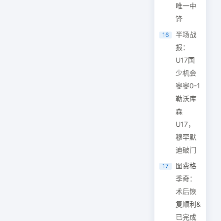
唯一中
锋
半场战
16
报：
U17国
少机会
寥寥0-1
勒沃库
森
U17，
穆罕默
迪破门
图费格
17
季奇：
术后恢
复顺利&
已完成