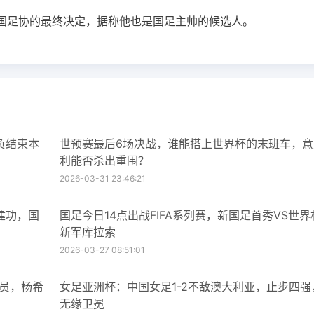
国足协的最终决定，据称他也是国足主帅的候选人。
负结束本
世预赛最后6场决战，谁能搭上世界杯的末班车，意
利能否杀出重围？
2026-03-31 23:46:21
建功，国
国足今日14点出战FIFA系列赛，新国足首秀VS世界
新军库拉索
2026-03-27 08:51:01
球员，杨希
女足亚洲杯：中国女足1-2不敌澳大利亚，止步四强
无缘卫冕