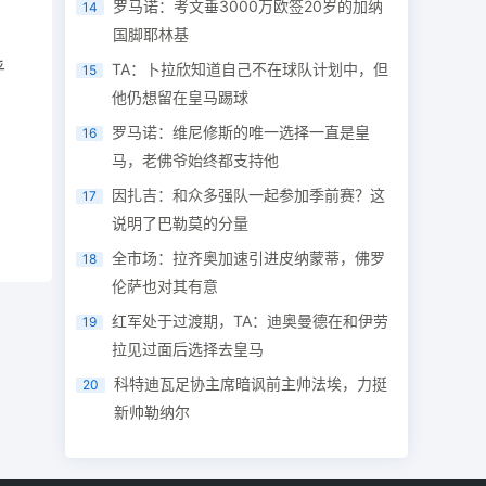
罗马诺：考文垂3000万欧签20岁的加纳
14
国脚耶林基
乎
TA：卜拉欣知道自己不在球队计划中，但
15
他仍想留在皇马踢球
罗马诺：维尼修斯的唯一选择一直是皇
16
马，老佛爷始终都支持他
因扎吉：和众多强队一起参加季前赛？这
17
说明了巴勒莫的分量
全市场：拉齐奥加速引进皮纳蒙蒂，佛罗
18
伦萨也对其有意
红军处于过渡期，TA：迪奥曼德在和伊劳
19
拉见过面后选择去皇马
科特迪瓦足协主席暗讽前主帅法埃，力挺
20
新帅勒纳尔