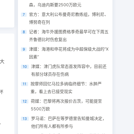
森，乌迪内斯要2500万欧元
官方：意大利公布曼奇尼教练组，博利尼、
7
博努奇在列
记者：海牛外援图费格季奇最早可在下周五
8
齐鲁德比时伤愈复出
津媒：海港和申花将成为中超保级大战的“X
9
因素”
大
津媒：津门虎队常态首发阵容中，目前还
10
有部分球员存在伤病
按摩师回忆马拉多纳临终细节：水肿严
11
杯
重，看上去已接受现实
荷媒：巴黎将再次报价古茨，可能提至
12
5500万欧
罗马诺：巴萨在等罗德里告知曼城决定，
13
，
他们所有人都有所参与