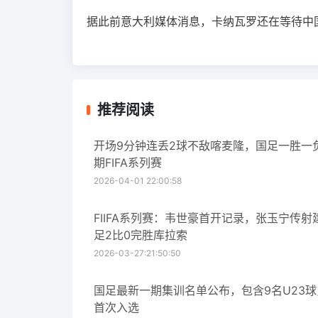
据此前意大利媒体消息，卡纳瓦罗还在等待中
推荐阅读
开场9分钟连丢2球不敌喀麦隆，国足一胜一
期FIFA系列赛
2026-04-01 22:00:58
FIIFA系列赛：韦世豪首开记录，张玉宁传射
足2比0完胜库拉索
2026-03-27:21:50:50
国足最新一期集训名单公布，包含9名U23
首次入选