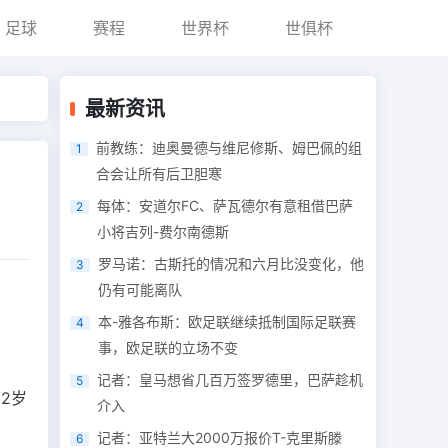
足球
赛程
世界杯
世俱杯
最新资讯
前教练：迪奥曼德与维尼修斯、姆巴佩的组
1
合会让所有后卫胆寒
每体：安道尔FC、萨瓦德尔有意租借巴萨
2
小将吉列-费尔南德斯
罗马诺：古斯托的情况和六月比没变化，他
3
仍有可能离队
本-雅各布斯：欧足联继续抵制国际足联赛
4
事，欧足联的立场不变
记者：皇马想省几百万签罗德里，巴萨趁机
5
2岁
介入
记者：亚特兰大2000万报价T-克里斯滕
6