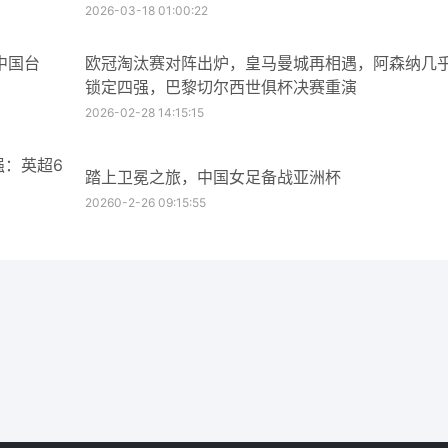
2026-03-18 01:00:22
中国台
欧冠淘汰赛对阵出炉，皇马曼城再相遇，阿森纳几
锁定四强，巴黎切尔西世俱杯决赛重演
2026-02-28 14:15:15
强：英超6
踏上卫冕之旅，中国女足备战亚洲杯
20260-2-26 09:15:55