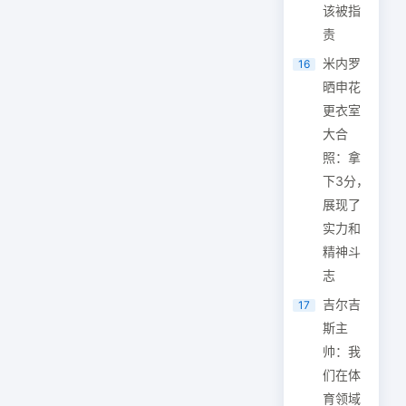
该被指
责
米内罗
16
晒申花
更衣室
大合
照：拿
下3分，
展现了
实力和
精神斗
志
吉尔吉
17
斯主
帅：我
们在体
育领域