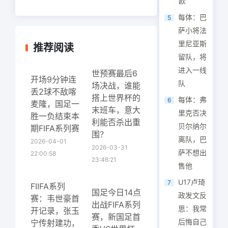
欧
每体：巴
5
萨小将法
里尼亚斯
推荐阅读
留队，将
进入一线
世预赛最后6
开场9分钟连
队
场决战，谁能
丢2球不敌喀
搭上世界杯的
每体：弗
6
麦隆，国足一
末班车，意大
里克否决
胜一负结束本
利能否杀出重
贝尔纳尔
期FIFA系列赛
围？
离队，巴
2026-04-01
2026-03-31
萨不想出
22:00:58
23:46:21
售他
U17卢琦
7
FIIFA系列
国足今日14点
政发文反
赛：韦世豪首
出战FIFA系列
思：我常
开记录，张玉
赛，新国足首
后悔自己
宁传射建功，