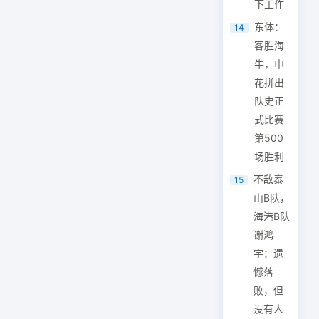
下工作
东体：
14
客胜海
牛，申
花拼出
队史正
式比赛
第500
场胜利
不敌泰
15
山B队，
海港B队
谢鸿
宇：遗
憾落
败，但
没有人