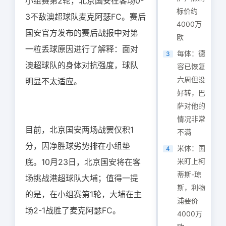
小组赛第2轮，北京国安在客场0-
标价约
3不敌澳超球队麦克阿瑟FC。赛后
4000万
国安官方发布的赛后战报中对第
欧
一粒丢球原因进行了解释：面对
每体：德
3
澳超球队的身体对抗强度，球队
容已恢复
六周但没
明显不太适应。
好转，巴
萨对他的
情况非常
目前，北京国安两场战罢仅积1
不满
分，因净胜球劣势排在小组垫
米体：国
4
底。10月23日，北京国安将在客
米盯上柯
蒂斯-琼
场挑战港超球队大埔；值得一提
斯，利物
的是，在小组赛第1轮，大埔在主
浦要价
场2-1战胜了麦克阿瑟FC。
4000万