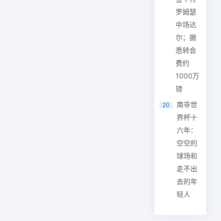
罗姆瑟
中场达
尔；据
悉转会
费约
1000万
镑
南非世
20
界杯十
六年：
空空的
球场和
走不出
去的年
轻人