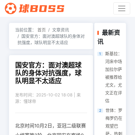
当前位置：
首页
文章资讯
最新资
国安官方：面对澳超球队的身体对
讯
抗强度，球队明显不太适应
斯基拉：
1
河床中场
国安官方：面对澳超球
加拉尔萨
队的身体对抗强度，球
被推荐给
队明显不太适应
尤文，尤
文正在评
发布时间：2025-10-02 18:08 | 来
估
源：懂球帝
世体：罗
2
梅罗仍在
北京时间10月2日，亚冠二级联赛
观望巴
萨，热刺