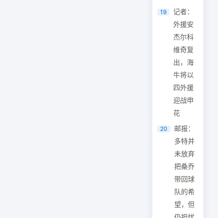
记者：
19
外援安
杰尔科
维奇复
出，海
牛将以
四外援
迎战申
花
邮报：
20
多特并
未放弃
把桑乔
带回球
队的希
望，但
仍担忧