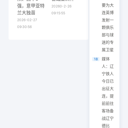
要为大
强，意甲亚特
20260-2-26
兰大独苗
连英博
09:15:55
发射一
2026-02-27
09:30:56
颗俱乐
部与球
迷的专
属卫星
媒体
18
人：辽
宁铁人
今日已
出征大
连，提
前前往
客场备
战辽宁
德比