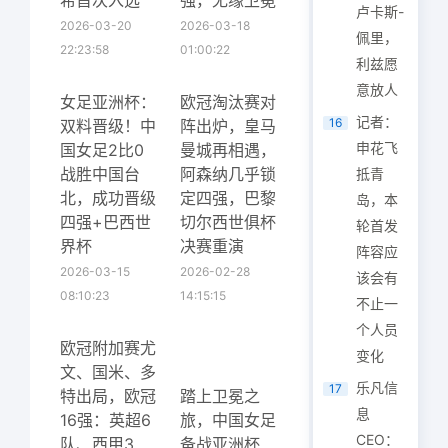
希首次入选
强，无缘卫冕
卢卡斯-
2026-03-20
2026-03-18
佩里，
22:23:58
01:00:22
利兹愿
意放人
女足亚洲杯：
欧冠淘汰赛对
记者：
16
双料晋级！中
阵出炉，皇马
申花飞
国女足2比0
曼城再相遇，
战胜中国台
阿森纳几乎锁
抵青
北，成功晋级
定四强，巴黎
岛，本
四强+巴西世
切尔西世俱杯
轮首发
界杯
决赛重演
阵容应
2026-03-15
2026-02-28
该会有
08:10:23
14:15:15
不止一
个人员
欧冠附加赛尤
变化
文、国米、多
乐凡信
17
特出局，欧冠
踏上卫冕之
息
16强：英超6
旅，中国女足
CEO：
队、西甲3
备战亚洲杯