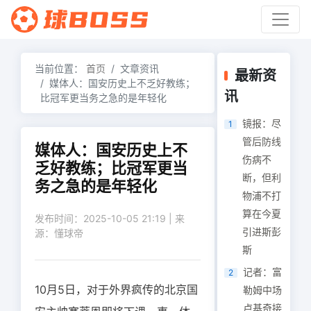
当前位置：
首页
文章资讯
最新资
媒体人：国安历史上不乏好教练；
讯
比冠军更当务之急的是年轻化
镜报：尽
1
管后防线
媒体人：国安历史上不
伤病不
乏好教练；比冠军更当
断，但利
务之急的是年轻化
物浦不打
算在今夏
发布时间：2025-10-05 21:19 | 来
引进斯彭
源：懂球帝
斯
记者：富
2
10月5日，对于外界疯传的北京国
勒姆中场
卢基奇接