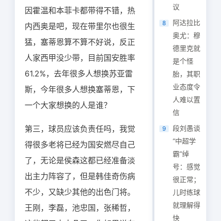
议
因霍温和本菲卡都带得不错，热
阿达拉比
8
内西奥是吧，现在带里尔也很生
奥尤：穆
猛，塞蒂恩算不算不好说，反正
德里克就
人家西甲没少带，目前国安胜率
是个怪
61.2%，去年很多人想换苏亚雷
胎，其职
业态度令
斯，今年很多人想换塞蒂恩，下
人难以置
一个大家想换的人是谁？
信
第三，球员应该负责任吗，我觉
段刘愚谈
9
“中超学
得很多老将已经为国安燃尽自己
霸”绰
了，无论是侯森这都已经准备淡
号：感觉
出主力阵容了，但是韩佳奇伤病
很正常；
不少，又缺少其他的出色门将。
儿时练球
就理解得
王刚，李磊，池忠国，张稀哲，
快