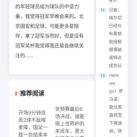
的年轻球员成为球队的中坚力
记者：
12
量，我觉得冠军早晚会来的。北
埃尔切
京国安和足球，可能更多是陪
已经与
布莱顿
伴，拿了冠军当然好，但是没有
就纯租
冠军奖杯我觉得我还是会继续关
借博纳
注的……
诺特达
成协议
Here
13
we
go！罗
推荐阅读
马诺：
勒沃库
世预赛最后6
开场9分钟连
森将签
场决战，谁能
丢2球不敌喀
下梅迪
搭上世界杯的
麦隆，国足一
末班车，意大
纳，转
胜一负结束本