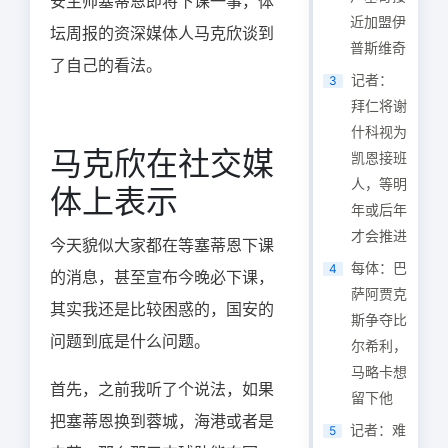
安主帅塞蒂恩即将下课一事，体
近加盟伊
坛周报的资深媒体人马克欣谈到
普斯维奇
了自己的看法。
记者：
3
拜仁将谢
什科视为
马克欣在社交媒
凯恩接班
人，等明
体上表示
年或后年
才会推进
今天貌似大家都在等塞蒂恩下课
每体：巴
4
的消息，甚至宣布今晚必下课，
萨阿贾克
其实我还是比较困惑的，国安的
斯争夺比
问题到底是什么问题。
尔希利，
马略卡想
首先，之前我听了个说法，如果
留下他
把塞蒂恩换到蓉城，海港或者是
记者：难
5