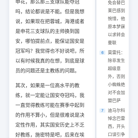
申花，那么那三支球队能夺冠
免会替巴
莱巴感到
吗，结论都说是不能。但是我想
惋惜，他
说，如果现在把蓉城，海港或者
原本梦寐
是申花三支球队的主帅换到国
以求转会
安，哪怕提前点，能保证国安是
曼联
冠军吗？我觉得也不好说吧，所
莫雷托：
6
以有时候我真的在想，到底是球
除非发生
超级意
员的问题还是主教练的问题。
外，否则
小蜘蛛绝
其次，如果是一位高水平的教
对不会加
练，就一定能让国安夺冠吗，我
盟巴萨
一直觉得教练可能在赛季中起到
迪马尔科
7
的作用不算小，但是很难说是决
悼念巴雷
定性作用，其实国安历史上不乏
西，开头
好教练，施密特是吧，后来在埃
口误引争