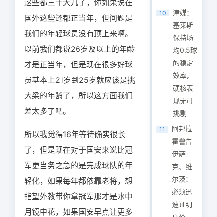
这些都三十大几了，你如果说在
津媒：
10
国外这些还都正当年，但问题是
基莱斯
我们的年轻球员没有顶上来啊。
保持场
以前我们都说26岁及以上的年龄
均0.5球
的稳定
才是正当年，但是现在很多好球
效率，
员基本上21岁到25岁就应该是挑
硬核表
大梁的年龄了，所以这方面我们
现无可
差太多了吧。
挑剔
阿邦拉
11
所以我觉得16年等待确实很长
霍警告
了，但是现在对于国安来说比冠
伊萨
军更当务之急的是完成球队的年
克、维
尔茨：
轻化，如果每年都依靠老将，想
必须迅
指望外教带你拿冠军那才是水中
速证明
月镜中花，如果国安早点让更多
身价