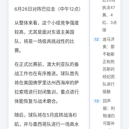
执法47
6月26日对阵巴拉圭（中午12点）
黄、4
从整体来看，这个小组竞争强度
红、3点
球
较高，尤其是面对东道主美国
迪马济
12
队，将是一场极具挑战性的比
奥：那
赛。
不勒斯
正和热
在正式比赛前，澳大利亚队的备
苏斯的
战工作也在有序推进。球队首先
经纪团
将在美国佛罗里达州西海岸的萨
队进行
拉索塔进行封闭集训，重点进行
接触
体能恢复与战术磨合。
回声
13
报：利
随后，球队将在5月底转战洛杉
物浦仍
可能补
矶，并与墨西哥队进行一场高水