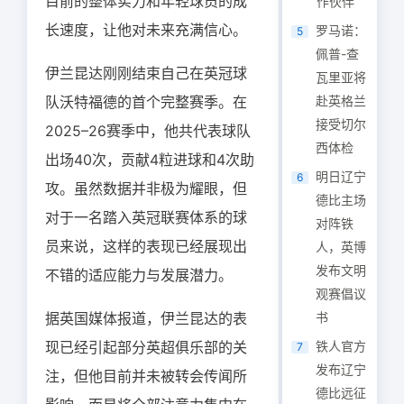
目前的整体实力和年轻球员的成
作伙伴
长速度，让他对未来充满信心。
罗马诺：
5
佩普-查
伊兰昆达刚刚结束自己在英冠球
瓦里亚将
队沃特福德的首个完整赛季。在
赴英格兰
接受切尔
2025–26赛季中，他共代表球队
西体检
出场40次，贡献4粒进球和4次助
明日辽宁
6
攻。虽然数据并非极为耀眼，但
德比主场
对于一名踏入英冠联赛体系的球
对阵铁
员来说，这样的表现已经展现出
人，英博
发布文明
不错的适应能力与发展潜力。
观赛倡议
据英国媒体报道，伊兰昆达的表
书
现已经引起部分英超俱乐部的关
铁人官方
7
发布辽宁
注，但他目前并未被转会传闻所
德比远征