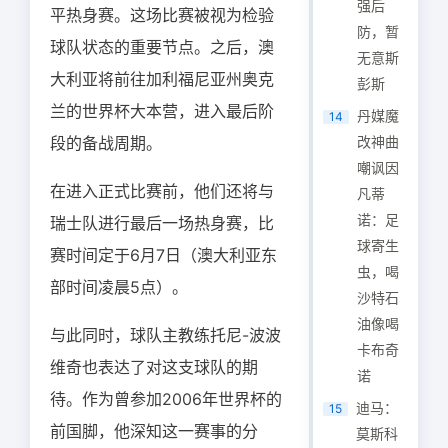
强后
平热身赛。这场比赛被视为检验
防，暂
球队状态的重要节点。之后，澳
无意斯
大利亚将前往加利福尼亚州奥克
彭斯
兰的世界杯大本营，进入最后阶
丹媒魔
14
段的备战周期。
改神曲
嘲讽因
在进入正式比赛前，他们还将与
凡蒂
诺：足
瑞士队进行最后一场热身赛，比
球寄生
赛时间定于6月7日（澳大利亚东
虫，喝
部时间凌晨5点）。
沙特石
油像喝
与此同时，球队主教练托尼-波波
卡布奇
维奇也表达了对这支球队的期
诺
待。作为曾参加2006年世界杯的
迪马：
15
前国脚，他深知这一赛事的分
莫斯科