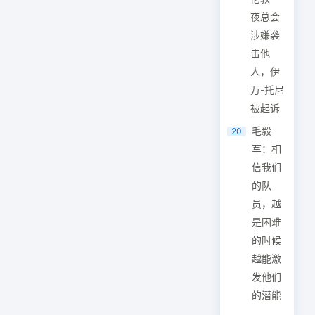
夜总会
涉嫌袭
击他
人，伊
万-托尼
被起诉
毛毅
20
军：相
信我们
的队
员，越
是困难
的时候
越能激
发他们
的潜能