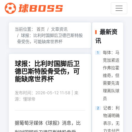
当前位置：
首页
文章资讯
最新资
球报：比利时国脚后卫德巴斯特股
讯
骨受伤，可能缺席世界杯
每体：马
1
竞加紧运
球报：比利时国脚后卫
作弗拉霍
德巴斯特股骨受伤，可
维奇，但
能缺席世界杯
需要先清
理离队球
发布时间：2026-05-12 11:58 | 来
员
源：懂球帝
记者：利
2
物浦明确
据葡萄牙媒体《球报》消息，比
表示，无
力支付巴