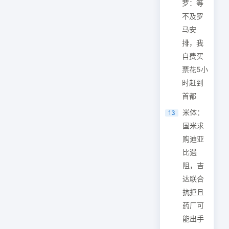
罗：等
不及罗
马安
排，我
自费买
票花5小
时赶到
首都
米体：
13
国米求
购迪亚
比遇
阻，吉
达联合
抗拒且
药厂可
能出手