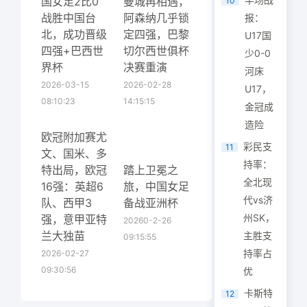
国女足2比0
曼城再相遇，
10
战胜中国台
阿森纳几乎锁
报：
北，成功晋级
定四强，巴黎
U17国
四强+巴西世
切尔西世俱杯
少0-0
界杯
决赛重演
河床
2026-03-15
2026-02-28
U17，
08:10:23
14:15:15
金冠成
造险
欧冠附加赛尤
彩民支
11
文、国米、多
持率：
特出局，欧冠
踏上卫冕之
全北现
16强：英超6
旅，中国女足
代vs济
队、西甲3
备战亚洲杯
州SK，
强，意甲亚特
20260-2-26
兰大独苗
主胜支
09:15:55
持率占
2026-02-27
09:30:56
优
卡斯特
12