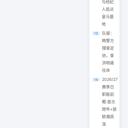
与经纪
人抵达
皇马基
地
队报：
13
韩警方
搜查足
协，查
洪明甫
任命
2026/27
14
赛季日
职联前
瞻:首次
跨年+旅
欧潮高
涨