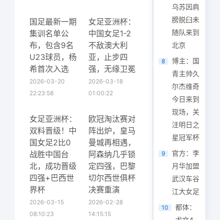
乌苏因肩
膀脱臼未
国足最新一期
女足亚洲杯：
随队来到
集训名单公
中国女足1-2
布，包含9名
不敌澳大利
北京
U23球员，杨
亚，止步四
博主：国
8
希首次入选
强，无缘卫冕
青主帅久
2026-03-20
2026-03-18
尔杰维奇
22:23:58
01:00:22
今日来到
现场，关
女足亚洲杯：
欧冠淘汰赛对
注明日之
双料晋级！中
阵出炉，皇马
星冠军杯
国女足2比0
曼城再相遇，
官方：李
战胜中国台
阿森纳几乎锁
9
北，成功晋级
定四强，巴黎
月华加盟
四强+巴西世
切尔西世俱杯
武汉车谷
界杯
决赛重演
江大女足
2026-03-15
2026-02-28
都体：
10
08:10:23
14:15:15
尤文4