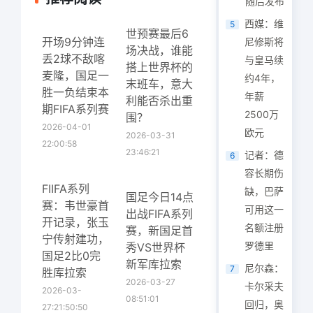
随后发布
西媒：维
5
世预赛最后6
开场9分钟连
尼修斯将
场决战，谁能
丢2球不敌喀
与皇马续
搭上世界杯的
麦隆，国足一
约4年，
末班车，意大
胜一负结束本
年薪
利能否杀出重
期FIFA系列赛
2500万
围？
2026-04-01
欧元
2026-03-31
22:00:58
23:46:21
记者：德
6
容长期伤
FIIFA系列
缺，巴萨
国足今日14点
赛：韦世豪首
可用这一
出战FIFA系列
开记录，张玉
名额注册
赛，新国足首
宁传射建功，
罗德里
秀VS世界杯
国足2比0完
新军库拉索
尼尔森：
7
胜库拉索
2026-03-27
卡尔采夫
2026-03-
08:51:01
回归，奥
27:21:50:50