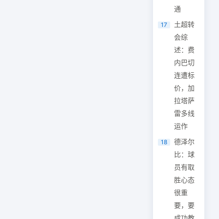
通
土超转
17
会综
述：费
内巴切
连遭标
价，加
拉塔萨
雷多线
运作
德泽尔
18
比：球
员有取
胜心态
很重
要，要
成功教