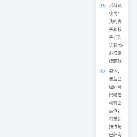
哲科谈
15
续约：
我的妻
子和孩
子们告
诉我“你
必须继
续踢球”
每体：
16
费兰已
经同意
巴黎启
动转会
运作，
将重新
推进与
巴萨沟