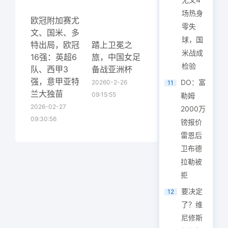
场热身
欧冠附加赛尤
零失
文、国米、多
球，国
特出局，欧冠
踏上卫冕之
米战成
16强：英超6
旅，中国女足
检验
队、西甲3
备战亚洲杯
强，意甲亚特
DO：富
20260-2-26
11
兰大独苗
09:15:55
勒姆
2026-02-27
2000万
09:30:56
镑报价
雷恩后
卫布德
拉勒被
拒
要决定
12
了？维
尼修斯