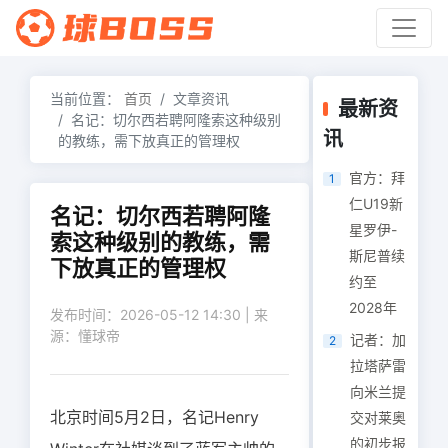
当前位置：
首页
文章资讯
最新资
名记：切尔西若聘阿隆索这种级别
讯
的教练，需下放真正的管理权
官方：拜
1
仁U19新
名记：切尔西若聘阿隆
星罗伊-
索这种级别的教练，需
斯尼普续
下放真正的管理权
约至
2028年
发布时间：2026-05-12 14:30 | 来
源：懂球帝
记者：加
2
拉塔萨雷
向米兰提
北京时间5月2日，名记
Henry
交对莱奥
的初步报