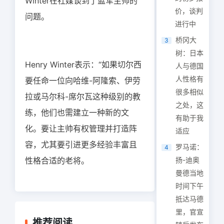
Winter在社媒谈到了蓝军主帅的
价，谈判
问题。
进行中
桥冈大
3
树：日本
Henry Winter表示：“如果切尔西
人与德国
人性格有
要任命一位向哈维-阿隆索、伊劳
很多相似
拉或马尔科-席尔瓦这种级别的教
之处，这
练，他们也需建立一种新的文
有助于我
化。要让主帅有权管理并打造阵
适应
容，尤其要引进更多经验丰富且
罗马诺：
4
性格合适的老将。
扬-迪奥
曼德当地
时间下午
抵达马德
里，官宣
推荐阅读