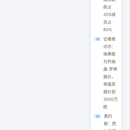
练占
20%球
员占
80%
记者维
19
达尔：
埃弗顿
为乔纳
森-罗再
报价，
将提高
报价到
3500万
欧
奥约
20
斯：西