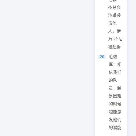
夜总会
涉嫌袭
击他
人，伊
万-托尼
被起诉
毛毅
20
军：相
信我们
的队
员，越
是困难
的时候
越能激
发他们
的潜能