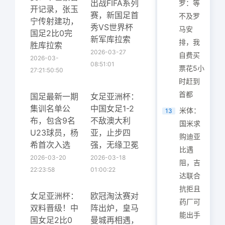
出战FIFA系列
罗：等
开记录，张玉
赛，新国足首
不及罗
宁传射建功，
秀VS世界杯
马安
国足2比0完
新军库拉索
排，我
胜库拉索
2026-03-27
自费买
2026-03-
08:51:01
票花5小
27:21:50:50
时赶到
首都
国足最新一期
女足亚洲杯：
集训名单公
中国女足1-2
米体：
13
布，包含9名
不敌澳大利
国米求
U23球员，杨
亚，止步四
购迪亚
希首次入选
强，无缘卫冕
比遇
2026-03-20
2026-03-18
阻，吉
22:23:58
01:00:22
达联合
抗拒且
女足亚洲杯：
欧冠淘汰赛对
药厂可
双料晋级！中
阵出炉，皇马
能出手
国女足2比0
曼城再相遇，