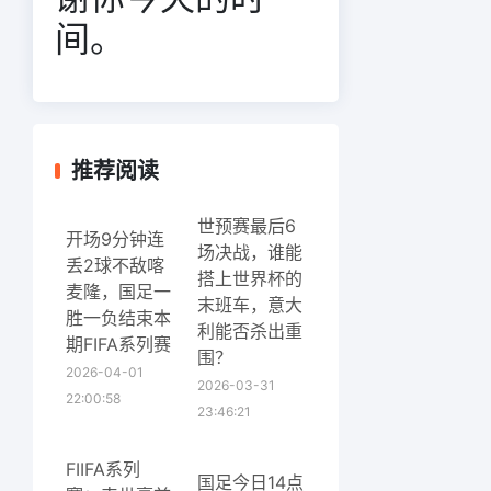
间。
推荐阅读
世预赛最后6
开场9分钟连
场决战，谁能
丢2球不敌喀
搭上世界杯的
麦隆，国足一
末班车，意大
胜一负结束本
利能否杀出重
期FIFA系列赛
围？
2026-04-01
2026-03-31
22:00:58
23:46:21
FIIFA系列
国足今日14点