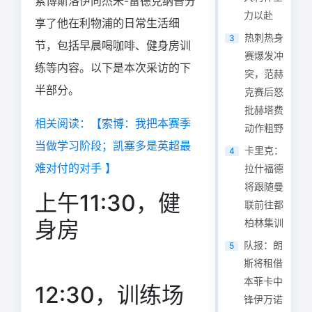
索博斯洛伊向杰米-雷德克纳普分
力以赴
享了他在利物浦的日常生活细
热刺热身
3
节，包括早晨喝咖啡、健身房训
赛爆发冲
练等内容。以下是本次采访的下
突，范赫
半部分。
克赛后怒
批赫塔费
相关阅读：【索博：我把本赛季
动作粗野
当做学习阶段；凯塞多是英超最
卡里克：
4
难对付的对手 】
拉什福德
将跟随曼
上午11:30，健
联前往都
身房
柏林集训
队报：朗
5
斯将租借
本菲卡中
12:30，训练场
锋伊万诺