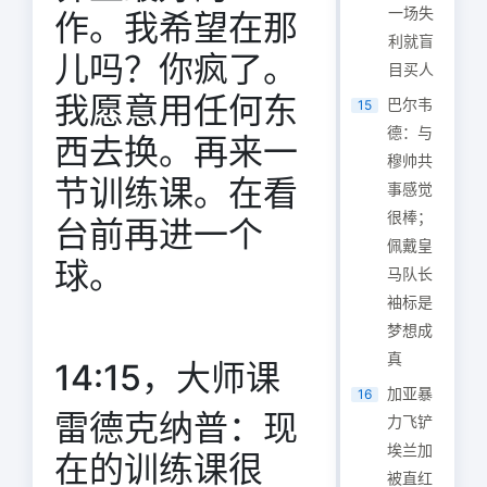
一场失
作。我希望在那
利就盲
儿吗？你疯了。
目买人
我愿意用任何东
巴尔韦
15
德：与
西去换。再来一
穆帅共
节训练课。在看
事感觉
很棒；
台前再进一个
佩戴皇
球。
马队长
袖标是
梦想成
真
14:15，大师课
加亚暴
16
雷德克纳普：现
力飞铲
埃兰加
在的训练课很
被直红