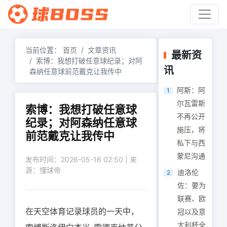
当前位置：
首页
文章资讯
最新资
索博：我想打破任意球纪录；对阿
讯
森纳任意球前范戴克让我传中
阿斯：阿
1
尔瓦雷斯
索博：我想打破任意球
不再公开
纪录；对阿森纳任意球
施压，将
前范戴克让我传中
私下与西
蒙尼沟通
发布时间：2026-05-16 02:50 | 来
源：懂球帝
迪洛伦
2
佐：要为
联赛、欧
在天空体育记录球员的一天中，
冠以及意
大利杯全