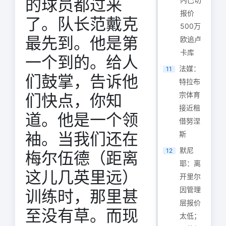
的球员都过来
报价
了。队长范戴克
500万
最先到。他是第
欧追卢
卡库
一个到的。给人
法媒：
11
们鼓掌，告诉他
特拉布
宗体育
们快点，你知
接近租
道。他是一个领
借努涅
袖。当我们还在
斯
默尼
12
梅尔伍德（距离
耶：离
这儿几英里远）
开里尔
因管理
训练时，那里甚
层报价
至没有草。而现
太低；