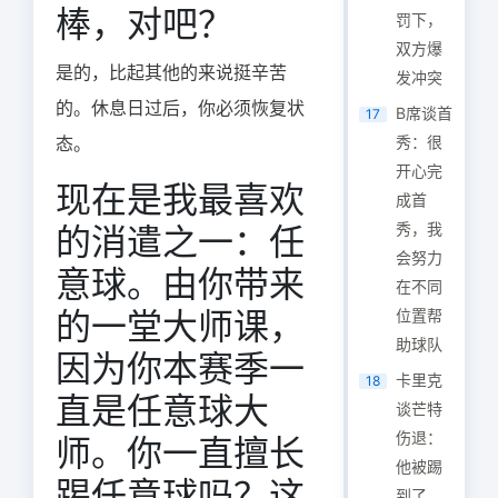
棒，对吧？
罚下，
双方爆
是的，比起其他的来说挺辛苦
发冲突
的。休息日过后，你必须恢复状
B席谈首
17
态。
秀：很
开心完
现在是我最喜欢
成首
秀，我
的消遣之一：任
会努力
意球。由你带来
在不同
的一堂大师课，
位置帮
助球队
因为你本赛季一
卡里克
18
直是任意球大
谈芒特
伤退：
师。你一直擅长
他被踢
踢任意球吗？这
到了，