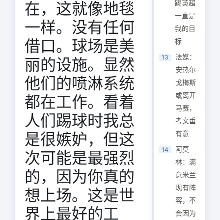
踢英超
在，这就像地毯
一直是
一样。没有任何
我的目
借口。球场是美
标
法媒：
13
丽的设施。显然
安热尔-
他们的喷淋系统
戈梅斯
或离开
都在工作。看着
马赛，
人们踢球时我总
考文垂
有意
是很嫉妒，但这
阿莫
14
次可能是最强烈
林：满
的，因为你真的
意米兰
现有阵
想上场。这是世
容，不
界上最好的工
会因为