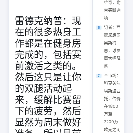
维奇，附
带买断选
雷德克纳普：现
项
记者：西
6
在的很多热身工
蒙尼想签
作都是在健身房
奥斯梅
恩，球员
完成的，包括赛
愿大幅降
前激活之类的。
薪
然后这只是让你
全市场：
7
科莫关注
的双腿活动起
埃斯波西
来，缓解比赛留
托，估价
在1800
下的疲劳，然后
万至
显然为周末做好
2200万
欧元之间