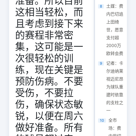
准备。所以目前
土媒：费
8
这相当轻松，而
内巴切追
且考虑到接下来
上田绮
世，愿意
的赛程非常密
支付超
集，这可能是一
2000万
欧转会费
次很轻松的训
记者：卡
9
练，现在关键是
尔迪纳莱
预防伤病。不要
视迈尼昂
为球队重
受伤，不要拉
建时依靠
伤，确保状态敏
的支柱之
一
锐，以便在周六
全市
10
做好准备。所有
场：费
内巴切