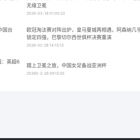
无缘卫冕
2026-03-18 01:00:22
中国台
欧冠淘汰赛对阵出炉，皇马曼城再相遇，阿森纳几
锁定四强，巴黎切尔西世俱杯决赛重演
2026-02-28 14:15:15
强：英超6
踏上卫冕之旅，中国女足备战亚洲杯
20260-2-26 09:15:55