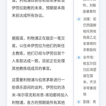
道，利物浦目前在和伯恩茅斯谈
吹，刘殿
伊劳拉助教的未来，预期是本周
座屡救险
末前达成所有协议。
法媒：前
3
巴西国脚
帕托将收
购英乙北
据报道，利物浦正在敲定一笔交
安普顿的
易，以任命伊劳拉为他们的新任
多数股权
主教练，他们已经与伊劳拉就个
全市场：
4
人条款达成一致，目前正在处理
帕瓦尔回
其他教练组成员的事宜。
归后渴望
留在国
这需要利物浦与伯恩茅斯进行一
米，齐沃
些俱乐部间的谈判，伊劳拉的汤
非常重视
他
米-埃尔菲克和肖恩-库珀都将加入
意媒：奇
利物浦，各方的预期是所有其他
5