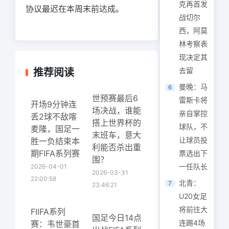
克再首发
协议最迟在本周末前达成。
战切尔
西，阿莫
林考察表
现决定其
去留
推荐阅读
曼晚：马
6
世预赛最后6
雷斯卡将
开场9分钟连
场决战，谁能
亲自掌控
丢2球不敌喀
搭上世界杯的
球队，不
麦隆，国足一
末班车，意大
让球员投
胜一负结束本
利能否杀出重
期FIFA系列赛
票选出下
围？
一任队长
2026-04-01
2026-03-31
22:00:58
北青：
7
23:46:21
U20女足
将前往大
FIIFA系列
国足今日14点
连踢4场
赛：韦世豪首