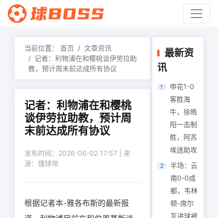
当前位置：
首页
文章资讯
最新资
记者：利物浦在和樱桃谈伊劳拉助
讯
教，预计周末前达成所有协议
申花1-0
1
客胜海
记者：利物浦在和樱桃
牛，徐皓
谈伊劳拉助教，预计周
阳一击制
末前达成所有协议
胜，阿苏
埃送助攻
发布时间：2026-06-02 17:57 | 来
源：懂球帝
半场：云
2
南0-0成
都，韦林
根据记者本-雅各布斯的最新报
顿-席尔
瓦进球被