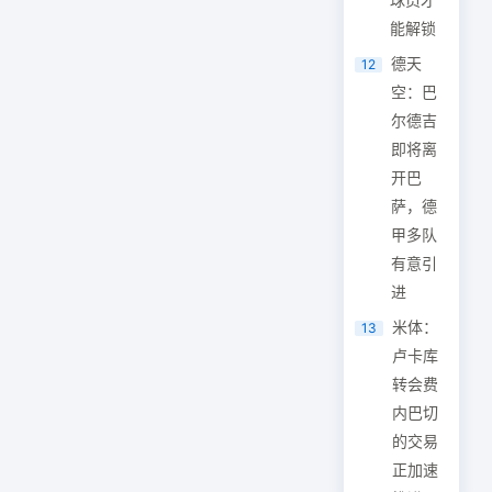
能解锁
德天
12
空：巴
尔德吉
即将离
开巴
萨，德
甲多队
有意引
进
米体：
13
卢卡库
转会费
内巴切
的交易
正加速