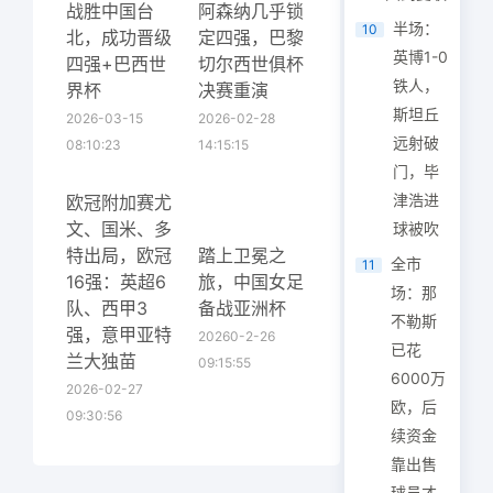
战胜中国台
阿森纳几乎锁
半场：
10
北，成功晋级
定四强，巴黎
英博1-0
四强+巴西世
切尔西世俱杯
铁人，
界杯
决赛重演
斯坦丘
2026-03-15
2026-02-28
远射破
08:10:23
14:15:15
门，毕
津浩进
欧冠附加赛尤
文、国米、多
球被吹
特出局，欧冠
踏上卫冕之
全市
11
16强：英超6
旅，中国女足
场：那
队、西甲3
备战亚洲杯
不勒斯
强，意甲亚特
20260-2-26
已花
兰大独苗
09:15:55
6000万
2026-02-27
欧，后
09:30:56
续资金
靠出售
球员才