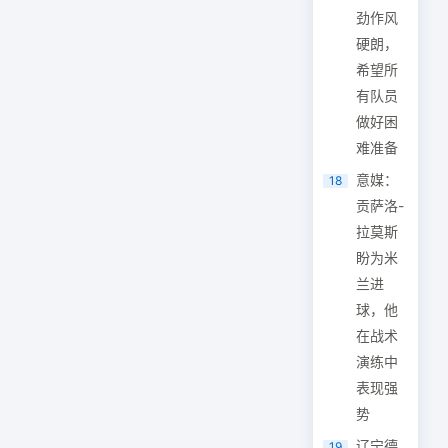
劲作风
硬朗，
希望所
有队员
做好困
难准备
意媒：
18
贡萨洛-
拉莫斯
盼为米
兰进
球，他
在战术
演练中
表现强
势
辽宁德
19