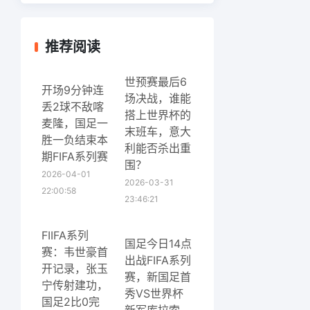
推荐阅读
世预赛最后6
开场9分钟连
场决战，谁能
丢2球不敌喀
搭上世界杯的
麦隆，国足一
末班车，意大
胜一负结束本
利能否杀出重
期FIFA系列赛
围？
2026-04-01
2026-03-31
22:00:58
23:46:21
FIIFA系列
国足今日14点
赛：韦世豪首
出战FIFA系列
开记录，张玉
赛，新国足首
宁传射建功，
秀VS世界杯
国足2比0完