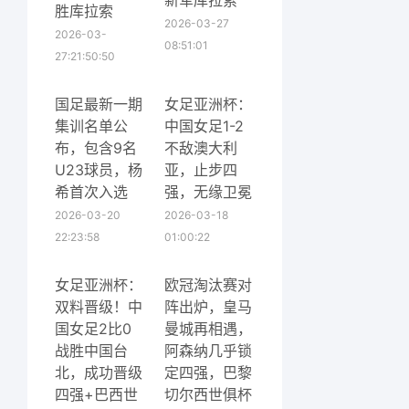
新军库拉索
胜库拉索
2026-03-27
2026-03-
08:51:01
27:21:50:50
国足最新一期
女足亚洲杯：
集训名单公
中国女足1-2
布，包含9名
不敌澳大利
U23球员，杨
亚，止步四
希首次入选
强，无缘卫冕
2026-03-20
2026-03-18
22:23:58
01:00:22
女足亚洲杯：
欧冠淘汰赛对
双料晋级！中
阵出炉，皇马
国女足2比0
曼城再相遇，
战胜中国台
阿森纳几乎锁
北，成功晋级
定四强，巴黎
四强+巴西世
切尔西世俱杯