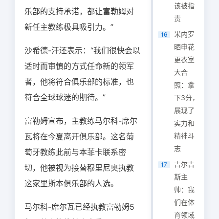
该被指
乐部的支持承诺，都让富勒姆对
责
新任主教练极具吸引力。”
米内罗
16
晒申花
沙希德-汗还表示：“我们很快会以
更衣室
适时而审慎的方式任命新的领军
大合
者，他将符合俱乐部的标准，也
照：拿
符合全球球迷的期待。”
下3分，
展现了
富勒姆宣布，主教练马尔科-席尔
实力和
瓦将在今夏离开俱乐部。这名葡
精神斗
志
萄牙教练此前与本菲卡联系密
吉尔吉
17
切，他被视为接替穆里尼奥执教
斯主
这家里斯本俱乐部的人选。
帅：我
们在体
马尔科-席尔瓦已经执教富勒姆5
育领域