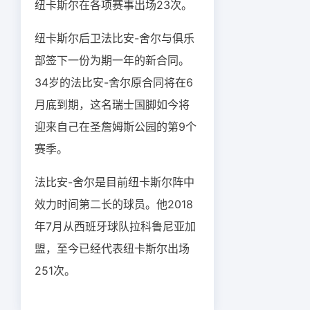
纽卡斯尔在各项赛事出场23次。
纽卡斯尔后卫法比安-舍尔与俱乐
部签下一份为期一年的新合同。
34岁的法比安-舍尔原合同将在6
月底到期，这名瑞士国脚如今将
迎来自己在圣詹姆斯公园的第9个
赛季。
法比安-舍尔是目前纽卡斯尔阵中
效力时间第二长的球员。他2018
年7月从西班牙球队拉科鲁尼亚加
盟，至今已经代表纽卡斯尔出场
251次。