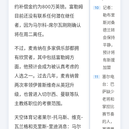
约补偿金约为800万英镑。富勒姆
记者：
10
勒布里
目前还没有联系任何潜在继任
斯对桑
者，因为马尔科-席尔瓦刚刚确认
德兰转
将在周二离任。
会保持
平静，
不过，麦肯纳在多家俱乐部都拥
预计将
有欣赏者，其中包括富勒姆方
有新援
面，他预计会成为被认真考虑的
加盟
人选之一。过去几年，麦肯纳曾
塞尔电
11
台：巴
两次率领伊普斯维奇从英冠升
萨缺少
级，也曾进入切尔西、曼联等队
老将和
主教练职位的考察范围。
掌控比
赛节奏
天空体育记者莱尔-托马斯、维克-
的人，
瓦兰格和克里斯-里迪消息：马尔
罗德里