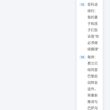
哲科谈
15
续约：
我的妻
子和孩
子们告
诉我“你
必须继
续踢球”
每体：
16
费兰已
经同意
巴黎启
动转会
运作，
将重新
推进与
巴萨沟