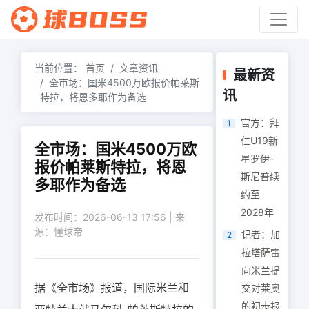
当前位置：
首页
文章资讯
最新资
全市场：国米4500万欧报价帕莱斯
讯
特拉，将恩多耶作为备选
官方：拜
1
仁U19新
全市场：国米4500万欧
星罗伊-
报价帕莱斯特拉，将恩
斯尼普续
多耶作为备选
约至
2028年
发布时间：2026-06-13 17:56 | 来
源：懂球帝
记者：加
2
拉塔萨雷
向米兰提
据《全市场》报道，国际米兰和
交对莱奥
的初步报