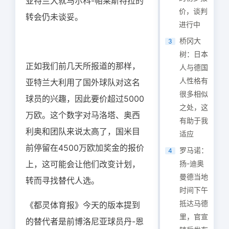
亚特兰大就马尔科-帕莱斯特拉的
价，谈判
转会仍未谈妥。
进行中
桥冈大
3
树：日本
正如我们前几天所报道的那样，
人与德国
人性格有
亚特兰大利用了国外球队对这名
很多相似
球员的兴趣，因此要价超过5000
之处，这
万欧。这个数字对马洛塔、奥西
有助于我
利奥和团队来说太高了，国米目
适应
前停留在4500万欧加奖金的报价
罗马诺：
4
上，这可能会让他们改变计划，
扬-迪奥
曼德当地
转而寻找替代人选。
时间下午
抵达马德
《都灵体育报》今天的版本提到
里，官宣
的替代者是前博洛尼亚球员丹-恩