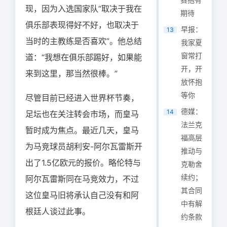
现，因为入选国家队“取决于我在
期待
俱乐部表现得好不好，也取决于
早报：
13
当时的主教练是否喜欢”。他总结
我家夏
窗常打
道：“我想在俱乐部踢好，如果能
开，开
来到这里，那当然很棒。”
放怀抱
等你
尽管目前已经进入世界杯节奏，
德媒：
14
足坛也在关注转会市场，而皇马
法兰克
暂时成为焦点。最近几天，皇马
福高层
为马竞球员胡利安-阿尔瓦雷斯开
推动与
出了1.5亿欧元的报价。略伦特与
克勒舍
续约；
阿尔瓦雷斯同在马竞效力，不过
其合同
这位皇马旧将承认自己没有和阿
中有解
根廷人谈过此事。
约条款