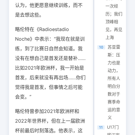
认为，他更愿意继续训练，而不
一次经
历；我们
是去想这些。
顶峰相
略伦特在《Radioestadio
见，再见
上海
Noche》中表示：“我现在就是训
苏亚雷
10
练，到了比赛日自然会知道。我
斯：压
没有在想自己是首发还是替补……
力也是
比如2021年欧洲杯，我一开始是
动力，
首发，后来就没有再出场……你们
所有人
明白分
觉得我是首发，但事情之后可能
数对于
会变。”
赛季命
运的意
略伦特曾参加2021年欧洲杯和
义
2022年世界杯，但在上一届欧洲
U17门
11
杯前最后时刻落选。他表示，这
将江宇