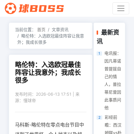
当前位置：
首页
文章资讯
最新资
略伦特：入选欧冠最佳阵容让我意
讯
外；我成长很多
电讯报：
1
因凡蒂诺
略伦特：入选欧冠最佳
曾提拔自
阵容让我意外；我成长
己的情
很多
人，普拉
蒂尼曾因
发布时间：2026-06-13 17:51 | 来
此事质问
源：懂球帝
他
彩经前
2
马科斯-略伦特在零点电台节目中
瞻：西汉
姆联vs朴