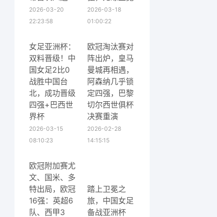
2026-03-20
2026-03-18
22:23:58
01:00:22
女足亚洲杯：
欧冠淘汰赛对
双料晋级！中
阵出炉，皇马
国女足2比0
曼城再相遇，
战胜中国台
阿森纳几乎锁
北，成功晋级
定四强，巴黎
四强+巴西世
切尔西世俱杯
界杯
决赛重演
2026-03-15
2026-02-28
08:10:23
14:15:15
欧冠附加赛尤
文、国米、多
特出局，欧冠
踏上卫冕之
16强：英超6
旅，中国女足
队、西甲3
备战亚洲杯