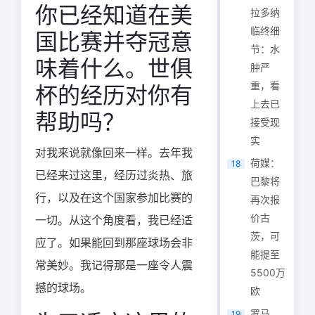
你已经知道在美
拉多纳
临终细
国比赛并夺冠意
节：水
味着什么。世俱
肿严
重，看
杯的经历对你有
上去已
帮助吗？
接受现
实
对我来说就像回来一样。去年我
荷媒：
18
已经来过这里，经历过炎热、旅
巴黎将
行，以及在这个国家参加比赛的
再次报
价古
一切。从这个角度看，我已经适
茨，可
应了。如果能回到那座球场会非
能提至
常美妙。我记得那是一座令人震
5500万
撼的球场。
欧
罗马
19