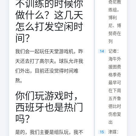
不训练的时候你
奇尼教
练组，
做什么？这几天
博利
怎么打发空闲时
尼、博
努奇在
间？
列
我们会一起玩任天堂游戏机，昨
记者：
14
海牛外
天还去打了高尔夫。球队允许我
援图费
们外出，目前还没觉得时间难
格季奇
熬。
最早可
在下周
你们玩游戏时，
五齐鲁
西班牙也是热门
德比时
伤愈复
吗？
出
是的，我们主要是组队玩，我不
津媒：
15