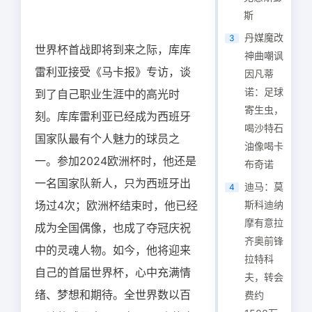
斯
丹媒魔改
3
世界杯首战即将到来之际，库库
神曲嘲讽
雷利亚接受《马卡报》专访，谈
因凡蒂
诺：足球
到了自己职业生涯中的高光时
寄生虫，
刻。库库雷利亚已经成为西班牙
喝沙特石
国家队最有个人魅力的球员之
油像喝卡
一。参加2024欧洲杯时，他还是
布奇诺
一名国家队新人，只为西班牙出
迪马：莫
4
场过4次；欧洲杯结束时，他已经
斯科迪纳
摩有意拉
成为全国偶像，也成了夺冠庆祝
齐奥前锋
中的灵魂人物。如今，他将迎来
拉特科
自己的首届世界杯，心中充满情
夫，转会
绪、梦想和期待。全世界数以百
费约