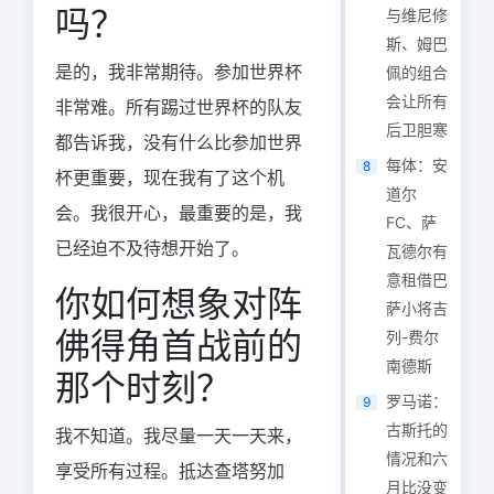
吗？
与维尼修
斯、姆巴
是的，我非常期待。参加世界杯
佩的组合
会让所有
非常难。所有踢过世界杯的队友
后卫胆寒
都告诉我，没有什么比参加世界
每体：安
8
杯更重要，现在我有了这个机
道尔
会。我很开心，最重要的是，我
FC、萨
已经迫不及待想开始了。
瓦德尔有
意租借巴
你如何想象对阵
萨小将吉
佛得角首战前的
列-费尔
南德斯
那个时刻？
罗马诺：
9
古斯托的
我不知道。我尽量一天一天来，
情况和六
享受所有过程。抵达查塔努加
月比没变