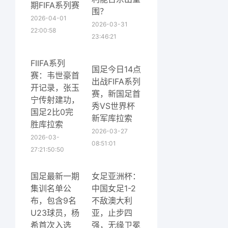
期FIFA系列赛
围？
2026-04-01
2026-03-31
22:00:58
23:46:21
FIIFA系列
国足今日14点
赛：韦世豪首
出战FIFA系列
开记录，张玉
赛，新国足首
宁传射建功，
秀VS世界杯
国足2比0完
新军库拉索
胜库拉索
2026-03-27
2026-03-
08:51:01
27:21:50:50
国足最新一期
女足亚洲杯：
集训名单公
中国女足1-2
布，包含9名
不敌澳大利
U23球员，杨
亚，止步四
希首次入选
强，无缘卫冕