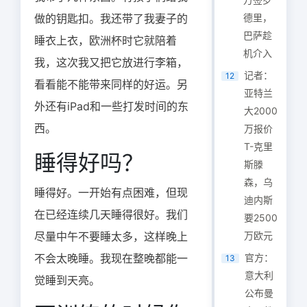
做的钥匙扣。我还带了我妻子的
德里，
巴萨趁
睡衣上衣，欧洲杯时它就陪着
机介入
我，这次我又把它放进行李箱，
记者：
12
看看能不能带来同样的好运。另
亚特兰
外还有iPad和一些打发时间的东
大2000
西。
万报价
T-克里
睡得好吗？
斯滕
森，乌
睡得好。一开始有点困难，但现
迪内斯
在已经连续几天睡得很好。我们
要2500
尽量中午不要睡太多，这样晚上
万欧元
不会太晚睡。我现在整晚都能一
官方：
13
意大利
觉睡到天亮。
公布曼