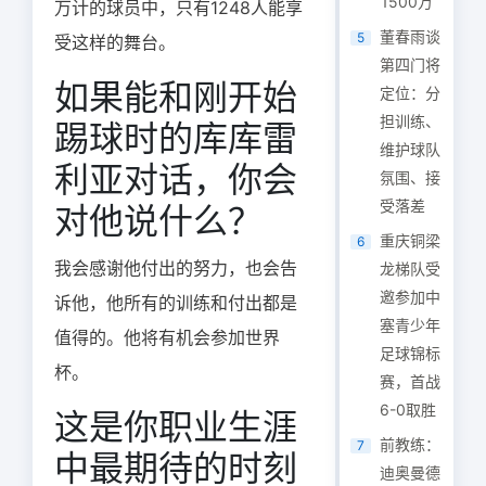
1500万
万计的球员中，只有1248人能享
董春雨谈
5
受这样的舞台。
第四门将
如果能和刚开始
定位：分
担训练、
踢球时的库库雷
维护球队
利亚对话，你会
氛围、接
受落差
对他说什么？
重庆铜梁
6
我会感谢他付出的努力，也会告
龙梯队受
邀参加中
诉他，他所有的训练和付出都是
塞青少年
值得的。他将有机会参加世界
足球锦标
杯。
赛，首战
6-0取胜
这是你职业生涯
前教练：
7
中最期待的时刻
迪奥曼德