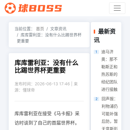
当前位置：
首页
文章资讯
最新资
库库雷利亚：没有什么比踢世界杯
讯
更重要
迪马济
1
奥：那不
库库雷利亚：没有什么
勒斯正和
比踢世界杯更重要
热苏斯的
经纪团队
发布时间：2026-06-13 17:46 | 来
进行接触
源：懂球帝
回声报：
2
利物浦仍
库库雷利亚在接受《马卡报》采
可能补强
后防，暂
访时谈到了自己的首届世界杯。
无意斯彭