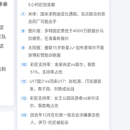
季暴
5小时赶到首都
米体：国米求购迪亚比遇阻，吉达联合抗拒
7
且药厂可能出手
言
图片报：多特固定费低于4000万欧报价马
8
兰队
拉被拒，在准备新报价
这
太阳报：曼联15岁新星JJ-加布里埃尔不能
9
穿博彩赞助训练服
彩民支持率：金泉尚武vs首尔，客胜
10
看到
51%，支持率占优
U17国少vs河床U17：赵松源、邝兆镭首
11
发，南子勋、刘致成出战
彩民支持率：女王公园巡游者vs米尔沃
12
尔，客胜略占优
因去年12月在伦敦一夜总会涉嫌袭击他
13
人，伊万-托尼被起诉