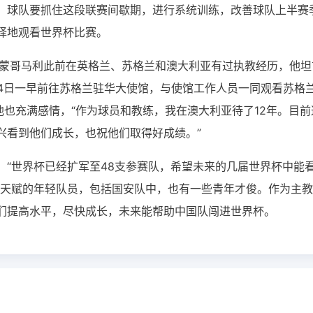
，球队要抓住这段联赛间歇期，进行系统训练，改善球队上半赛
择地观看世界杯比赛。
。蒙哥马利此前在英格兰、苏格兰和澳大利亚有过执教经历，他坦
14日一早前往苏格兰驻华大使馆，与使馆工作人员一同观看苏格
也充满感情，“作为球员和教练，我在澳大利亚待了12年。目前
兴看到他们成长，也祝他们取得好成绩。”
，“世界杯已经扩军至48支参赛队，希望未来的几届世界杯中能
具天赋的年轻队员，包括国安队中，也有一些青年才俊。作为主教
们提高水平，尽快成长，未来能帮助中国队闯进世界杯。