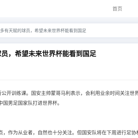
首页
多有天赋的球员，希望未来世界杯能看到国足
球员，希望未来世界杯能看到国足
进行公开训练课。国安主帅蒙哥马利表示，会利用业余时间关注世
中国男足国家队打进世界杯。
点，作为从业者，自然也十分关注。但国安队将在下周进行足协