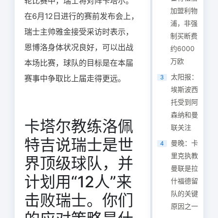
轮比赛中，瑞士将对阵卡塔尔。
加盟利物
在6月12日进行的赛前发布会上，
浦，非强
瑞士主帅雅金接受采访时表示，
制买断费
恩博洛身体状况良好，可以出战
约6000
万欧
本场比赛，球队的目标是在本届
太阳报：
赛事中争取比上届走得更远。
3
埃斯波西
托受到阿
森纳和曼
卡塔尔教练洛佩
联关注
特吉说瑞士是世
曼晚：卡
4
里克执教
界顶级球队，并
曼联是拉
计划用“12人”来
什福德留
队的关键
击败瑞士。你们
原因之一