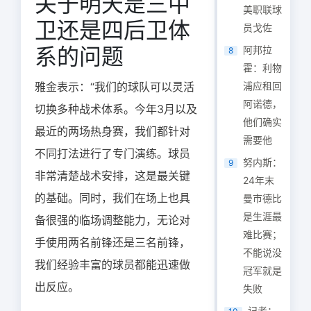
关于明天是三中
美职联球
卫还是四后卫体
员戈佐
系的问题
阿邦拉
8
霍：利物
雅金表示：“我们的球队可以灵活
浦应租回
阿诺德，
切换多种战术体系。今年3月以及
他们确实
最近的两场热身赛，我们都针对
需要他
不同打法进行了专门演练。球员
努内斯：
9
非常清楚战术安排，这是最关键
24年末
的基础。同时，我们在场上也具
曼市德比
是生涯最
备很强的临场调整能力，无论对
难比赛；
手使用两名前锋还是三名前锋，
不能说没
我们经验丰富的球员都能迅速做
冠军就是
出反应。
失败
记者：