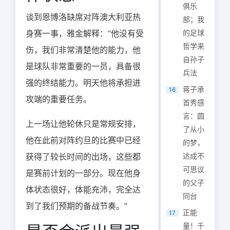
俱乐
谈到恩博洛缺席对阵澳大利亚热
部；我
身赛一事，雅金解释：“他没有受
的足球
哲学来
伤，我们非常清楚他的能力，他
自孙子
是球队非常重要的一员，具备很
兵法
强的终结能力。明天他将承担进
蒋子承
16
攻端的重要任务。
首秀感
言：圆
上一场让他轮休只是常规安排，
了从小
他在此前对阵约旦的比赛中已经
的梦，
获得了较长时间的出场，这些都
达成不
可思议
是赛前计划的一部分。现在他身
的父子
体状态很好，体能充沛，完全达
同台
到了我们预期的备战节奏。”
正能
17
量！千