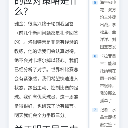
的应对策略是什
海牛vs申
5
么？
花：双方
均三外援
雅金：很高兴终于轮到我回答
出战，李
松益、金
（前几个新闻问题都是扎卡回答
洋洋、刘
的）。洛佩特吉是非常有经验的
国宝首发
教练，他的话我们会认真对待，
卡拉菲奥
6
绝不会对卡塔尔掉以轻心。我们
里：能和
已经分析了对手。世界杯比赛总
托纳利在
会有紧张感，我们希望快速进入
同一座城
市很棒，
状态，踢出主动、控制比赛的足
我没那么
球。我们有优秀球员，这一周准
孤单了
备得很好，也研究了所有细节。
记者：水
7
明天我们会全力争取三分。
晶宫即将
敲定签下