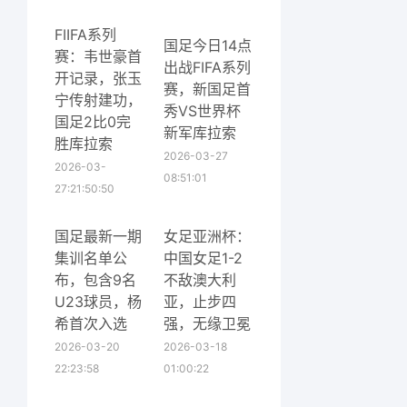
FIIFA系列
国足今日14点
赛：韦世豪首
出战FIFA系列
开记录，张玉
赛，新国足首
宁传射建功，
秀VS世界杯
国足2比0完
新军库拉索
胜库拉索
2026-03-27
2026-03-
08:51:01
27:21:50:50
国足最新一期
女足亚洲杯：
集训名单公
中国女足1-2
布，包含9名
不敌澳大利
U23球员，杨
亚，止步四
希首次入选
强，无缘卫冕
2026-03-20
2026-03-18
22:23:58
01:00:22