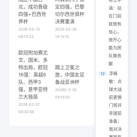
北，成功晋级
定四强，巴黎
涵：站
四强+巴西世
切尔西世俱杯
在门前
界杯
决赛重演
就很有
2026-03-15
2026-02-28
信心，
08:10:23
14:15:15
很开心
能为团
欧冠附加赛尤
队做贡
文、国米、多
献
特出局，欧冠
踏上卫冕之
浮嶋
12
16强：英超6
旅，中国女足
敏：点
队、西甲3
备战亚洲杯
强，意甲亚特
球大战
20260-2-26
兰大独苗
前更换
09:15:55
2026-02-27
门将并
09:30:56
非提前
准备；
我对决
赛抱有