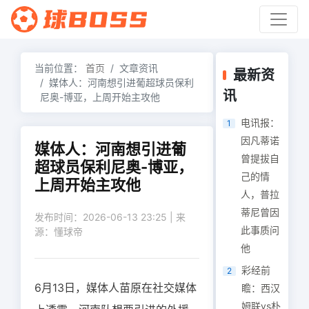
当前位置：
首页
文章资讯
最新资
媒体人：河南想引进葡超球员保利
讯
尼奥-博亚，上周开始主攻他
电讯报：
1
因凡蒂诺
媒体人：河南想引进葡
曾提拔自
超球员保利尼奥-博亚，
己的情
上周开始主攻他
人，普拉
蒂尼曾因
发布时间：2026-06-13 23:25 | 来
此事质问
源：懂球帝
他
彩经前
2
6月13日，媒体人苗原在社交媒体
瞻：西汉
姆联vs朴