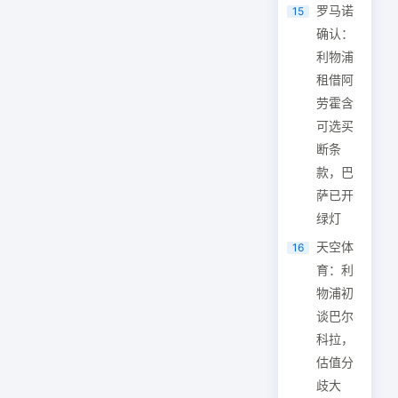
罗马诺
15
确认：
利物浦
租借阿
劳霍含
可选买
断条
款，巴
萨已开
绿灯
天空体
16
育：利
物浦初
谈巴尔
科拉，
估值分
歧大