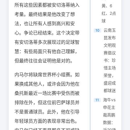
所有这些因素都被安切洛蒂纳入
黄、6
红、2点
考量。最终结果是他改变了想
球
法，也让所有人感到高兴和安
云南玉
10
心。争论已经结束。这个决定带
昆发布
有安切洛蒂多次展现过的足球智
文明观
慧：有些局面只有他自己理解，
赛倡议
但最终往往会证明他是对的。
书：珍
惜主场
内马尔将缺席世界杯小组赛。如
荣誉，
盛迎成
果换成其他人，或许会因为他在
都球迷
桑托斯最近一场比赛中受伤而被
海牛vs
11
排除在外，但这位前巴萨球员并
申花主
不是普通球员。此外，他在引导
裁高鹏
年轻球员方面的表现非常出色。
数据：
近20场