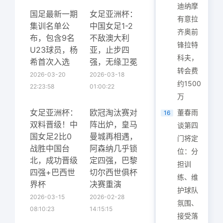
迪纳摩
国足最新一期
女足亚洲杯：
有意拉
集训名单公
中国女足1-2
齐奥前
布，包含9名
不敌澳大利
锋拉特
U23球员，杨
亚，止步四
科夫，
希首次入选
强，无缘卫冕
转会费
2026-03-20
2026-03-18
约1500
22:23:58
01:00:22
万
女足亚洲杯：
欧冠淘汰赛对
董春雨
16
双料晋级！中
阵出炉，皇马
谈第四
国女足2比0
曼城再相遇，
门将定
战胜中国台
阿森纳几乎锁
位：分
北，成功晋级
定四强，巴黎
担训
四强+巴西世
切尔西世俱杯
练、维
界杯
决赛重演
护球队
2026-03-15
2026-02-28
氛围、
08:10:23
14:15:15
接受落