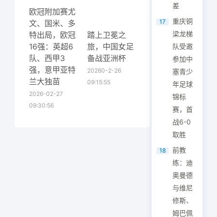
差
欧冠附加赛尤
重庆铜
17
文、国米、多
梁龙梯
特出局，欧冠
踏上卫冕之
16强：英超6
旅，中国女足
队受邀
队、西甲3
备战亚洲杯
参加中
强，意甲亚特
20260-2-26
塞青少
兰大独苗
09:15:55
年足球
2026-02-27
锦标
09:30:56
赛，首
战6-0
取胜
前教
18
练：迪
奥曼德
与维尼
修斯、
姆巴佩