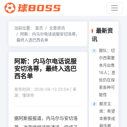
当前位置：
首页
文章资讯
最新资
阿斯：内马尔电话说服安切洛蒂，
讯
最终入选巴西名单
跟队：切
1
尔西需要
阿斯：内马尔电话说服
本月出售
安切洛蒂，最终入选巴
16人；恩
西名单
佐仍在探
索各种可
发布时间：2026-06-13 23:54 | 来
能性
源：懂球帝
都灵主
2
席：希望
据阿斯报报道，内马尔与安切洛
本赛季成
最佳赛