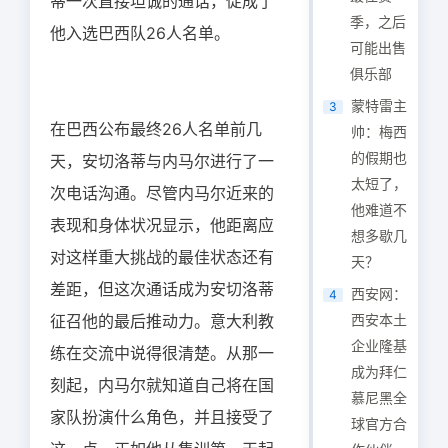
蒂一次直接坦诚的通话，促成了
季，之后
他入选巴西队26人名单。
可能出售
俱乐部
蒙特雷主
3
在巴西公布最终26人名单前几
帅：梅西
的假期也
天，安切洛蒂与内马尔进行了一
太短了，
次电话沟通。尽管内马尔近来的
他难道不
表现和身体状况显示，他距离应
想多歇几
对这样重大挑战的最佳状态还有
天？
差距，但这次通话成为安切洛蒂
西安网：
4
征召他的最后推动力。意大利教
西安本土
企业隆基
练在交流中说得很清楚。从那一
成为拜仁
刻起，内马尔就知道自己将在国
慕尼黑全
家队扮演什么角色，并且接受了
球官方合