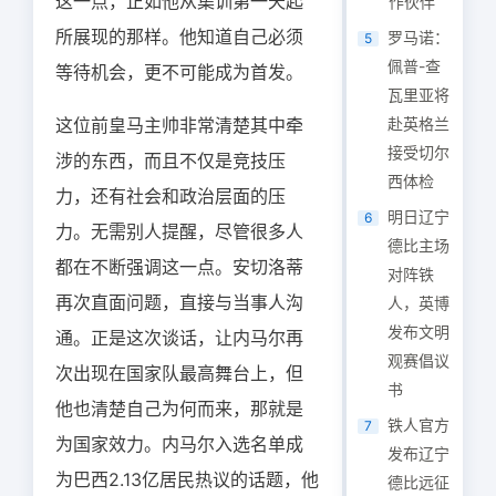
这一点，正如他从集训第一天起
作伙伴
所展现的那样。他知道自己必须
罗马诺：
5
佩普-查
等待机会，更不可能成为首发。
瓦里亚将
这位前皇马主帅非常清楚其中牵
赴英格兰
接受切尔
涉的东西，而且不仅是竞技压
西体检
力，还有社会和政治层面的压
明日辽宁
6
力。无需别人提醒，尽管很多人
德比主场
都在不断强调这一点。安切洛蒂
对阵铁
再次直面问题，直接与当事人沟
人，英博
发布文明
通。正是这次谈话，让内马尔再
观赛倡议
次出现在国家队最高舞台上，但
书
他也清楚自己为何而来，那就是
铁人官方
7
为国家效力。内马尔入选名单成
发布辽宁
为巴西2.13亿居民热议的话题，他
德比远征