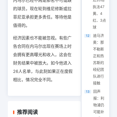
内马尔已经不再是那名不可或缺
执法47
的球员，现在轮到维尼修斯或拉
黄、4
菲尼亚承担更多责任。等待他是
红、3点
值得的。
球
迪马济
12
经济因素也不能被忽视。有些广
奥：那
告合同在内马尔出现在赛场上时
不勒斯
会拥有更高曝光和收入，这会在
正和热
财务结果中被放大。如今他进入
苏斯的
经纪团
26人名单，与此刻如果正在度假
队进行
相比，情况完全不同。
接触
回声
13
报：利
物浦仍
推荐阅读
可能补