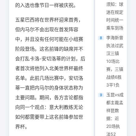
须知：球
的入选也像节日一样被庆祝。
迷在规定
五星巴西将在世界杯迎来首秀，
时间统一
乘车到场
但内马尔不会出现在首发阵容
李海新曾
8
中，并且没有任何可能在小组赛
执法过武
阶段登场。这名前锋的缺席并不
汉三镇
会打乱卡洛-安切洛蒂的计划，后
10场比
者首次将他列入北美世界杯最终
赛，三镇
战绩6胜
名单。此前几场比赛中，安切洛
3平1负
蒂一直把内马尔的身体状态称为
玉昆vs成
9
主要问题。期间，各方言论都指
都主裁孟
向同一个观点：意大利教练无论
祥昆数
如何都需要带上这名前锋参加世
据：近
界杯。
20场执
法52