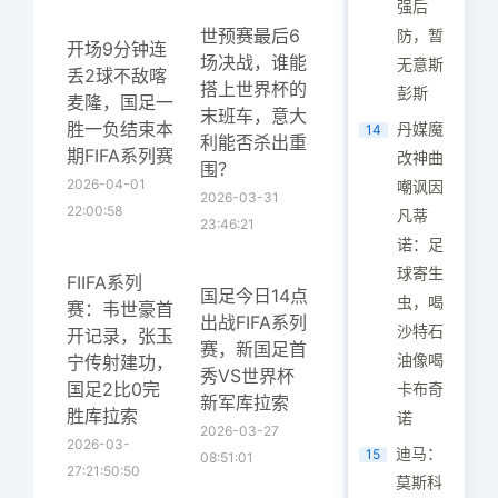
强后
世预赛最后6
防，暂
开场9分钟连
场决战，谁能
无意斯
丢2球不敌喀
搭上世界杯的
彭斯
麦隆，国足一
末班车，意大
胜一负结束本
丹媒魔
14
利能否杀出重
期FIFA系列赛
改神曲
围？
2026-04-01
嘲讽因
2026-03-31
22:00:58
凡蒂
23:46:21
诺：足
球寄生
FIIFA系列
国足今日14点
虫，喝
赛：韦世豪首
出战FIFA系列
沙特石
开记录，张玉
赛，新国足首
油像喝
宁传射建功，
秀VS世界杯
国足2比0完
卡布奇
新军库拉索
胜库拉索
诺
2026-03-27
2026-03-
迪马：
15
08:51:01
27:21:50:50
莫斯科