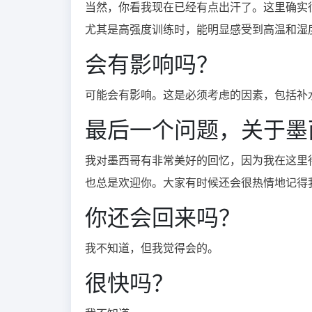
当然，你看我现在已经有点出汗了。这里确实
尤其是高强度训练时，能明显感受到高温和湿
会有影响吗？
可能会有影响。这是必须考虑的因素，包括补
最后一个问题，关于墨
我对墨西哥有非常美好的回忆，因为我在这里
也总是欢迎你。大家有时候还会很热情地记得
你还会回来吗？
我不知道，但我觉得会的。
很快吗？