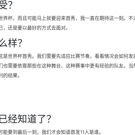
受？
世界杯，而且可能马上就要迎来首秀，我一直在期待这一刻。不
己，还是要以最好的方式去面对。
么样？
这是世界杯首秀。我们需要先适应比赛节奏，看看情况会如何发
们也需要依靠那些在这种舞台、这种赛事中更有经验的队友。当
利的结果。
已经知道了？
可能要到最后一刻，我们才会知道首发11人是谁。