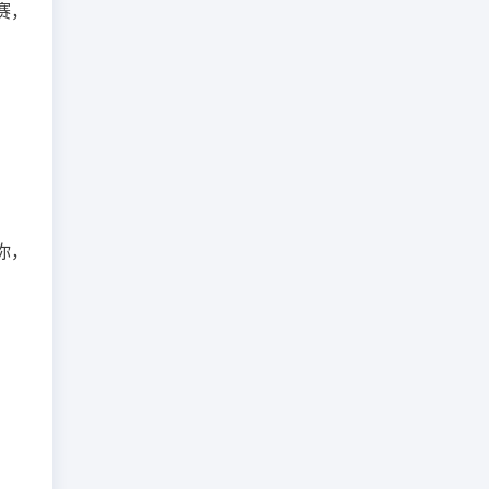
赛，
你，