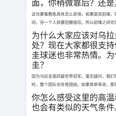
面，你稍微靠后？还是
这也要看教练具体怎么安排。如果是双前锋，
间，另一个人就要回撤接应。所以前锋之间也
为什么大家应该对乌拉
处？现在大家都很支持
圭球迷也非常热情。为
圭？
因为乌拉圭是四届世界冠军。毫无疑问，我们
时，整个团队也非常团结。如果简单来说，那
你怎么感受这里的高温
也会有类似的天气条件