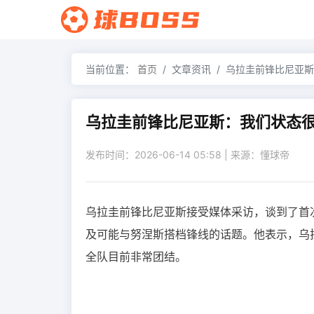
当前位置：
首页
文章资讯
乌拉圭前锋比尼亚斯
乌拉圭前锋比尼亚斯：我们状态
发布时间：2026-06-14 05:58 | 来源：懂球帝
乌拉圭前锋比尼亚斯接受媒体采访，谈到了首
及可能与努涅斯搭档锋线的话题。他表示，乌
全队目前非常团结。