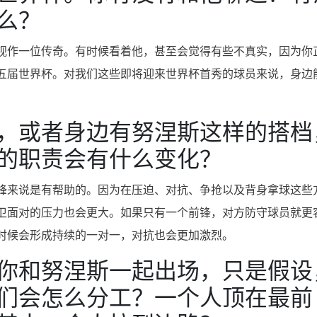
么？
视作一位传奇。有时候看着他，甚至会觉得有些不真实，因为你
五届世界杯。对我们这些即将迎来世界杯首秀的球员来说，身边
，或者身边有努涅斯这样的搭档
的职责会有什么变化？
锋来说是有帮助的。因为在压迫、对抗、争抢以及背身拿球这些
卫面对的压力也会更大。如果只有一个前锋，对方防守球员就更
时候会形成持续的一对一，对抗也会更加激烈。
你和努涅斯一起出场，只是假设
们会怎么分工？一个人顶在最前