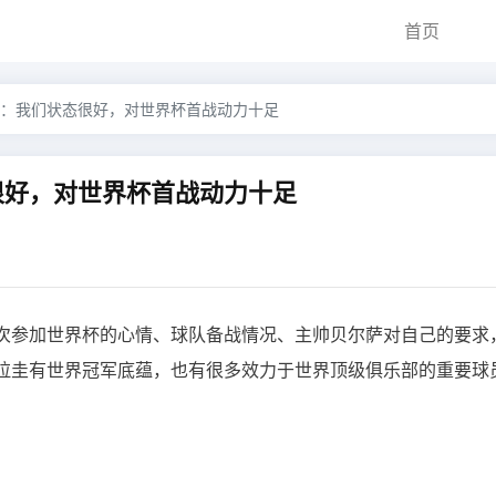
首页
：我们状态很好，对世界杯首战动力十足
很好，对世界杯首战动力十足
次参加世界杯的心情、球队备战情况、主帅贝尔萨对自己的要求
拉圭有世界冠军底蕴，也有很多效力于世界顶级俱乐部的重要球