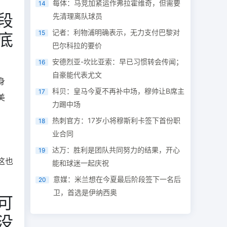
每体：马竞加紧运作弗拉霍维奇，但需要
14
段
先清理离队球员
记者：利物浦明确表示，无力支付巴黎对
15
底
巴尔科拉的要价
安德烈亚-坎比亚索：早已习惯转会传闻；
16
自豪能代表尤文
身
科贝：皇马今夏不再补中场，穆帅让B席主
17
美
力踢中场
热刺官方：17岁小将穆斯利卡签下首份职
18
业合同
达万：胜利是团队共同努力的结果，开心
19
这也
能和球迷一起庆祝
意媒：米兰想在今夏最后阶段签下一名后
20
卫，首选是伊纳西奥
可
没