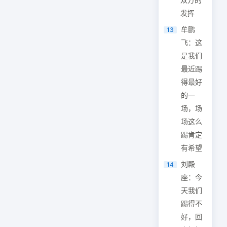
发挥
牟鹏
13
飞：这
是我们
最近踢
得最好
的一
场，场
场这么
踢肯定
有希望
刘殿
14
座：今
天我们
踢得不
好，回