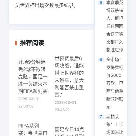
本赛季英
5
员世界杯出场次数最多纪录。
博双杀铁
人，斯坦
丘在两回
合辽宁德
比都打入
推荐阅读
制胜进球
世预赛最后6
全市场：
6
开场9分钟连
场决战，谁能
罗梅罗标
丢2球不敌喀
搭上世界杯的
价5000
麦隆，国足一
末班车，意大
万欧，巴
胜一负结束本
利能否杀出重
期FIFA系列赛
萨与他重
围？
新取得联
2026-04-01
2026-03-31
22:00:58
系
23:46:21
斯帕莱
7
蒂：上半
FIIFA系列
国足今日14点
场国米比
赛：韦世豪首