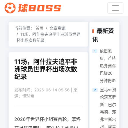
当前位置：
首页
文章资讯
最新资
11场，阿什拉夫追平非洲球员世界
讯
杯出场次数纪录
依旧脆
1
皮，芒特
11场，阿什拉夫追平非
热身赛踢
洲球员世界杯出场次数
巴黎20
纪录
分钟伤退
皇马vs费
发布时间：2026-06-14 05:56 | 来
2
源：懂球帝
伦茨瓦罗
斯：巴尔
韦德、邓
2026年世界杯小组赛首轮，摩洛
弗里斯出
战，居莱