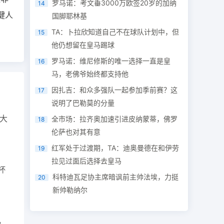
罗马诺：考文垂3000万欧签20岁的加纳
14
键人
国脚耶林基
TA：卜拉欣知道自己不在球队计划中，但
15
他仍想留在皇马踢球
罗马诺：维尼修斯的唯一选择一直是皇
16
马，老佛爷始终都支持他
因扎吉：和众多强队一起参加季前赛？这
17
说明了巴勒莫的分量
大
全市场：拉齐奥加速引进皮纳蒙蒂，佛罗
18
伦萨也对其有意
红军处于过渡期，TA：迪奥曼德在和伊劳
19
拉见过面后选择去皇马
杯
科特迪瓦足协主席暗讽前主帅法埃，力挺
20
新帅勒纳尔
，