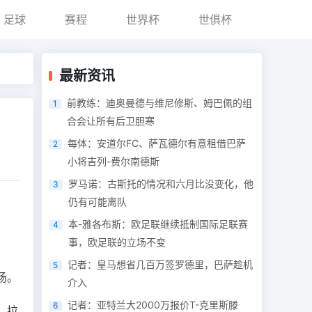
足球
赛程
世界杯
世俱杯
最新资讯
前教练：迪奥曼德与维尼修斯、姆巴佩的组
1
合会让所有后卫胆寒
每体：安道尔FC、萨瓦德尔有意租借巴萨
2
小将吉列-费尔南德斯
罗马诺：古斯托的情况和六月比没变化，他
3
仍有可能离队
本-雅各布斯：欧足联继续抵制国际足联赛
4
事，欧足联的立场不变
记者：皇马想省几百万签罗德里，巴萨趁机
5
场。
介入
记者：亚特兰大2000万报价T-克里斯滕
6
。拉